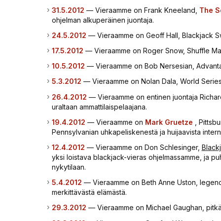
31.5.2012
— Vieraamme on Frank Kneeland,
The S
ohjelman alkuperäinen juontaja.
24.5.2012
— Vieraamme on Geoff Hall, Blackjack Swi
17.5.2012
— Vieraamme on Roger Snow, Shuffle Maste
10.5.2012
— Vieraamme on Bob Nersesian, Advantage 
5.3.2012
— Vieraamme on Nolan Dala, World Series 
26.4.2012
— Vieraamme on entinen juontaja Richard M
uraltaan ammattilaispelaajana.
19.4.2012
— Vieraamme on
Mark Gruetze
, Pittsb
Pennsylvanian uhkapeliskenestä ja huijaavista interne
12.4.2012
— Vieraamme on Don Schlesinger,
Black
yksi loistava blackjack-vieras ohjelmassamme, ja puhu
nykytilaan.
5.4.2012
— Vieraamme on Beth Anne Uston, legendaa
merkittävästä elämästä.
29.3.2012
— Vieraamme on Michael Gaughan, pitkäai