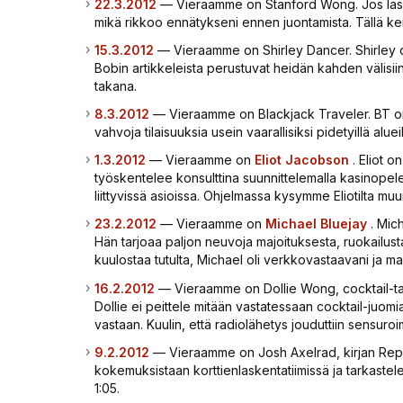
22.3.2012
— Vieraamme on Stanford Wong. Jos laskun
mikä rikkoo ennätykseni ennen juontamista. Tällä ke
15.3.2012
— Vieraamme on Shirley Dancer. Shirley o
Bobin artikkeleista perustuvat heidän kahden välisiin
takana.
8.3.2012
— Vieraamme on Blackjack Traveler. BT on 
vahvoja tilaisuuksia usein vaarallisiksi pidetyillä alue
1.3.2012
— Vieraamme on
Eliot Jacobson
. Eliot o
työskentelee konsulttina suunnittelemalla kasinopelej
liittyvissä asioissa. Ohjelmassa kysymme Eliotilta m
23.2.2012
— Vieraamme on
Michael Bluejay
. Mich
Hän tarjoaa paljon neuvoja majoituksesta, ruokailust
kuulostaa tutulta, Michael oli verkkovastaavani ja 
16.2.2012
— Vieraamme on Dollie Wong, cocktail-tar
Dollie ei peittele mitään vastatessaan cocktail-juom
vastaan. Kuulin, että radiolähetys jouduttiin sensuro
9.2.2012
— Vieraamme on Josh Axelrad, kirjan Repeat 
kokemuksistaan korttienlaskentatiimissä ja tarkastel
1:05.