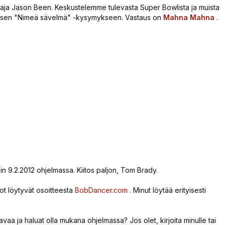
ja Jason Been. Keskustelemme tulevasta Super Bowlista ja muista
ttamisen "Nimeä sävelmä" -kysymykseen. Vastaus on
Mahna Mahna
.
iin 9.2.2012 ohjelmassa. Kiitos paljon, Tom Brady.
dot löytyvät osoitteesta
BobDancer.com
. Minut löytää erityisesti
avaa ja haluat olla mukana ohjelmassa? Jos olet, kirjoita minulle tai