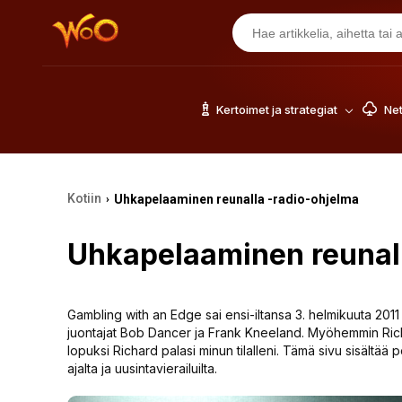
Kertoimet ja strategiat
Net
Kotiin
Uhkapelaaminen reunalla -radio-ohjelma
›
Uhkapelaaminen reunall
Gambling with an Edge sai ensi-iltansa 3. helmikuuta 201
juontajat Bob Dancer ja Frank Kneeland. Myöhemmin Richa
lopuksi Richard palasi minun tilalleni. Tämä sivu sisältä
ajalta ja uusintavierailuilta.