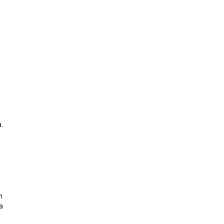
.
n
a