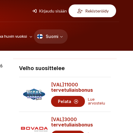
Kirjaudu sisään
Rekisteröidy
Suomi
aa huvin vuoksi
26
Velho suosittelee
[VAL]11000
tervetuliaisbonus
Lue
Pelata
arvostelu
[VAL]3000
tervetuliaisbonus