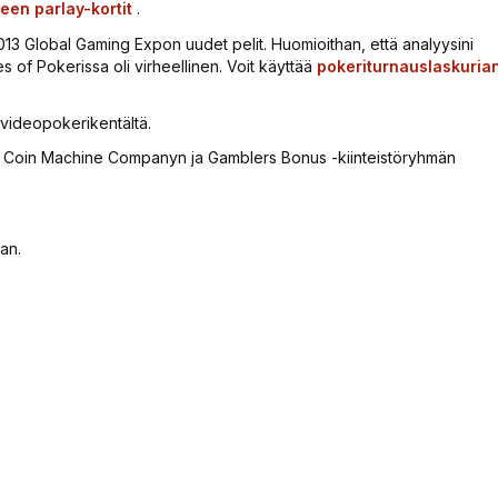
een parlay-kortit
.
3 Global Gaming Expon uudet pelit. Huomioithan, että analyysini
s of Pokerissa oli virheellinen. Voit käyttää
pokeriturnauslaskurian
ideopokerikentältä.
 Coin Machine Companyn ja Gamblers Bonus -kiinteistöryhmän
an.