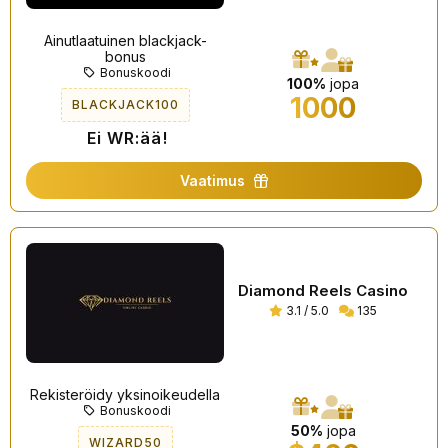
Ainutlaatuinen blackjack-
bonus
Bonuskoodi
100%
jopa
1000
BLACKJACK100
Ei WR:ää!
Vaatimus
Diamond Reels Casino
3.1 / 5.0
135
Rekisteröidy yksinoikeudella
Bonuskoodi
50%
jopa
WIZARD50