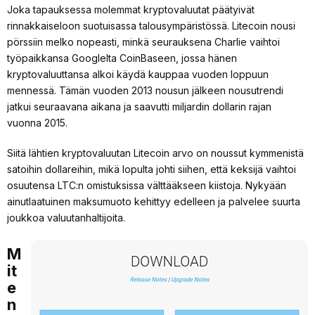
Joka tapauksessa molemmat kryptovaluutat päätyivät
rinnakkaiseloon suotuisassa talousympäristössä. Litecoin nousi
pörssiin melko nopeasti, minkä seurauksena Charlie vaihtoi
työpaikkansa Googlelta CoinBaseen, jossa hänen
kryptovaluuttansa alkoi käydä kauppaa vuoden loppuun
mennessä. Tämän vuoden 2013 nousun jälkeen nousutrendi
jatkui seuraavana aikana ja saavutti miljardin dollarin rajan
vuonna 2015.
Siitä lähtien kryptovaluutan Litecoin arvo on noussut kymmenistä
satoihin dollareihin, mikä lopulta johti siihen, että keksijä vaihtoi
osuutensa LTC:n omistuksissa välttääkseen kiistoja. Nykyään
ainutlaatuinen maksumuoto kehittyy edelleen ja palvelee suurta
joukkoa valuutanhaltijoita.
M
it
e
n