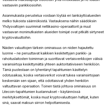
vastaaviin pankkiosioihin.
Asianmukaista perustelua voidaan löytää eri lainkäyttöalueiden
melko tiukoista säännöksistä. Vastauksena näihin säädöksiin
Yhdysvaltojen suurimmat nettikasino-operaattorit ja muut
vastaavan monimutkaisten alueiden toimijat ovat pitkälti siirtyneet
kryptovaluuttoihin.
Näiden valuuttojen tärkein ominaisuus on niiden hajautettu
luonne – ne peruuttavat kaikkien keskitettyjen pankki- ja
rahoituslaitosten toiminnan ja suorittavat vertaisverkkojen välisiä
varainsiirtoja keskittymättä yhteen auktoritatiiviseen henkilöön.
Tämä puolestaan on lyhentänyt tapahtumien käsittelyn
odotusaikaa, koska vertaisverkot voivat tukea varainsiirtojaan
keskenään sen sijaan, että odottaisivat yhden henkilön
valtuuttavan operaation. Toinen tästä johtuva ominaisuus on
Litecoin-tapahtumien kustannukset – käytännössä
merkityksettömät, koska muut kryptovaluuttojen haltijat, kuten
sinä, saavat maksun siirron helpottamisesta.