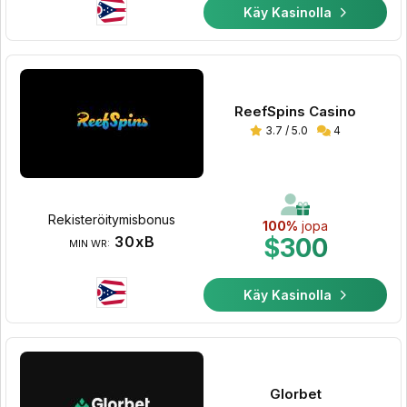
Käy Kasinolla
ReefSpins Casino
3.7 / 5.0
4
Rekisteröitymisbonus
100%
jopa
30xB
$300
MIN WR:
Käy Kasinolla
Glorbet