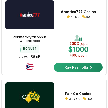
America777 Casino
4 / 5.0
50
Rekisteröitymisbonus
Bonuskoodi
200%
jopa
$1000
BONUS1
+100 pyörii
35xB
MIN WR:
Käy Kasinolla
Fair Go Casino
3.9 / 5.0
150