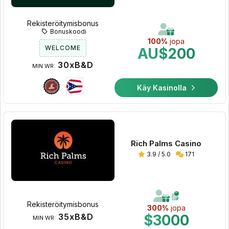
Rekisteröitymisbonus
Bonuskoodi
100%
jopa
WELCOME
AU$200
30xB&D
MIN WR:
Käy Kasinolla
Rich Palms Casino
3.9 / 5.0
171
Rekisteröitymisbonus
300%
jopa
35xB&D
$3000
MIN WR: