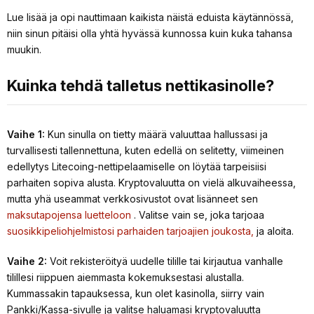
Lue lisää ja opi nauttimaan kaikista näistä eduista käytännössä,
niin sinun pitäisi olla yhtä hyvässä kunnossa kuin kuka tahansa
muukin.
Kuinka tehdä talletus nettikasinolle?
Vaihe 1:
Kun sinulla on tietty määrä valuuttaa hallussasi ja
turvallisesti tallennettuna, kuten edellä on selitetty, viimeinen
edellytys Litecoing-nettipelaamiselle on löytää tarpeisiisi
parhaiten sopiva alusta. Kryptovaluutta on vielä alkuvaiheessa,
mutta yhä useammat verkkosivustot ovat lisänneet sen
maksutapojensa luetteloon
. Valitse vain se, joka tarjoaa
suosikkipeliohjelmistosi parhaiden tarjoajien joukosta,
ja aloita.
Vaihe 2:
Voit rekisteröityä uudelle tilille tai kirjautua vanhalle
tilillesi riippuen aiemmasta kokemuksestasi alustalla.
Kummassakin tapauksessa, kun olet kasinolla, siirry vain
Pankki/Kassa-sivulle ja valitse haluamasi kryptovaluutta