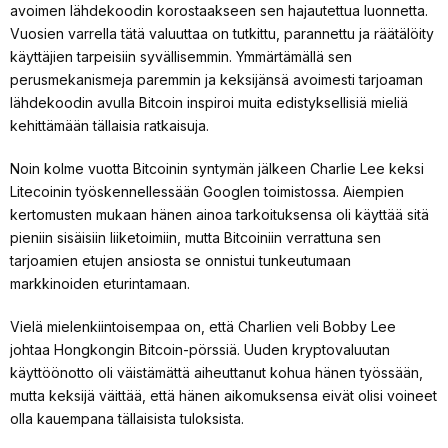
avoimen lähdekoodin korostaakseen sen hajautettua luonnetta.
Vuosien varrella tätä valuuttaa on tutkittu, parannettu ja räätälöity
käyttäjien tarpeisiin syvällisemmin. Ymmärtämällä sen
perusmekanismeja paremmin ja keksijänsä avoimesti tarjoaman
lähdekoodin avulla Bitcoin inspiroi muita edistyksellisiä mieliä
kehittämään tällaisia ratkaisuja.
Noin kolme vuotta Bitcoinin syntymän jälkeen Charlie Lee keksi
Litecoinin työskennellessään Googlen toimistossa. Aiempien
kertomusten mukaan hänen ainoa tarkoituksensa oli käyttää sitä
pieniin sisäisiin liiketoimiin, mutta Bitcoiniin verrattuna sen
tarjoamien etujen ansiosta se onnistui tunkeutumaan
markkinoiden eturintamaan.
Vielä mielenkiintoisempaa on, että Charlien veli Bobby Lee
johtaa Hongkongin Bitcoin-pörssiä. Uuden kryptovaluutan
käyttöönotto oli väistämättä aiheuttanut kohua hänen työssään,
mutta keksijä väittää, että hänen aikomuksensa eivät olisi voineet
olla kauempana tällaisista tuloksista.