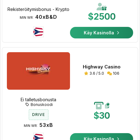
Rekisteröitymisbonus - Krypto
$2500
40xB&D
MIN WR:
Käy Kasinolla
Highway Casino
3.6 / 5.0
106
Ei talletusbonusta
Bonuskoodi
$30
DRIVE
53xB
MIN WR:
Käy Kasinolla