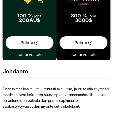
100 %
300 %
jopa
jopa
200AU$
3000$
Pelata
Pelata
Lue arvostelu
Lue arvostelu
Johdanto
Finanssimaailma muuttuu minuutti minuutilta, ja eri toimialat ympäri
maailmaa ovat kokeneet suurempien valinnanmahdollisuuksien,
parantuneiden palveluiden ja siten optimaalisen
asiakastyytyväisyyden myönteiset vaikutukset.