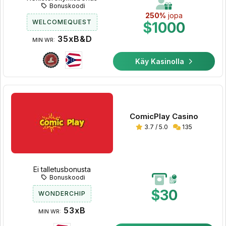
Bonuskoodi
250%
jopa
WELCOMEQUEST
$1000
35xB&D
MIN WR:
Käy Kasinolla
ComicPlay Casino
3.7 / 5.0
135
Ei talletusbonusta
Bonuskoodi
$30
WONDERCHIP
53xB
MIN WR: