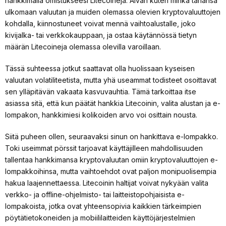
hankkimalla omistukseesi Litecoineja. Aivan kuten minkä tahansa
ulkomaan valuutan ja muiden olemassa olevien kryptovaluuttojen
kohdalla, kiinnostuneet voivat mennä vaihtoalustalle, joko
kivijalka- tai verkkokauppaan, ja ostaa käytännössä tietyn
määrän Litecoineja olemassa olevilla varoillaan.
Tässä suhteessa jotkut saattavat olla huolissaan kyseisen
valuutan volatiliteetista, mutta yhä useammat todisteet osoittavat
sen ylläpitävän vakaata kasvuvauhtia. Tämä tarkoittaa itse
asiassa sitä, että kun päätät hankkia Litecoinin, valita alustan ja e-
lompakon, hankkimiesi kolikoiden arvo voi osittain nousta.
Siitä puheen ollen, seuraavaksi sinun on hankittava e-lompakko.
Toki useimmat pörssit tarjoavat käyttäjilleen mahdollisuuden
tallentaa hankkimansa kryptovaluutan omiin kryptovaluuttojen e-
lompakkoihinsa, mutta vaihtoehdot ovat paljon monipuolisempia
hakua laajennettaessa. Litecoinin haltijat voivat nykyään valita
verkko- ja offline-ohjelmisto- tai laitteistopohjaisista e-
lompakoista, jotka ovat yhteensopivia kaikkien tärkeimpien
pöytätietokoneiden ja mobiililaitteiden käyttöjärjestelmien