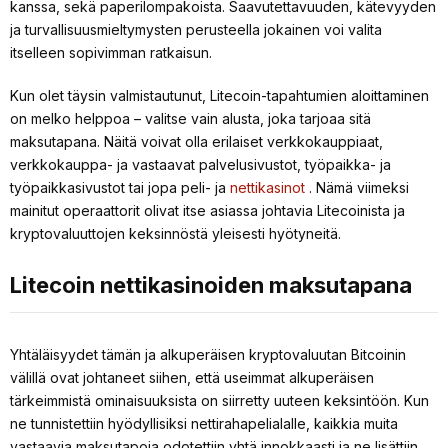
kanssa, sekä paperilompakoista. Saavutettavuuden, kätevyyden
ja turvallisuusmieltymysten perusteella jokainen voi valita
itselleen sopivimman ratkaisun.
Kun olet täysin valmistautunut, Litecoin-tapahtumien aloittaminen
on melko helppoa – valitse vain alusta, joka tarjoaa sitä
maksutapana. Näitä voivat olla erilaiset verkkokauppiaat,
verkkokauppa- ja vastaavat palvelusivustot, työpaikka- ja
työpaikkasivustot tai jopa peli- ja
nettikasinot
. Nämä viimeksi
mainitut operaattorit olivat itse asiassa johtavia Litecoinista ja
kryptovaluuttojen keksinnöstä yleisesti hyötyneitä.
Litecoin nettikasinoiden maksutapana
Yhtäläisyydet tämän ja alkuperäisen kryptovaluutan Bitcoinin
välillä ovat johtaneet siihen, että useimmat alkuperäisen
tärkeimmistä ominaisuuksista on siirretty uuteen keksintöön. Kun
ne tunnistettiin hyödyllisiksi nettirahapelialalle, kaikkia muita
vastaavia maksutapoja odotettiin yhtä innokkaasti ja ne lisättiin