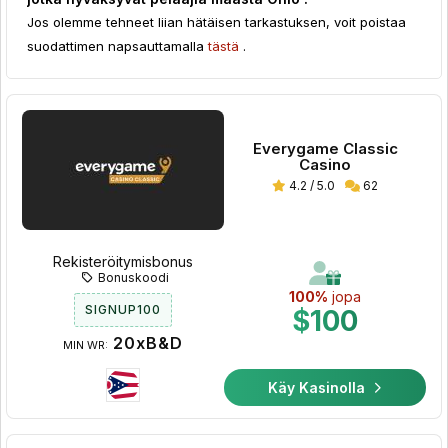
Jos olemme tehneet liian hätäisen tarkastuksen, voit poistaa
suodattimen napsauttamalla
tästä
.
Everygame Classic
Casino
4.2 / 5.0
62
Rekisteröitymisbonus
Bonuskoodi
100%
jopa
SIGNUP100
$100
20xB&D
MIN WR:
Käy Kasinolla