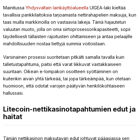
Mainitussa
Yhdysvaltain lainkäyttöalueella
UIGEA-laki kieltää
tavallisia pankkilaitoksia tarjoamasta nettirahapelien maksuja, kun
taas muilla markkinoilla on vastaavia lakeja. Tämä hajautetun
valuutan muoto, jolla on oma siirtoprosessorikapasiteetti, sopii
täydellisesti tällaisten rajoitusten ohittamiseen ja antaa pelaajille
mahdollisuuden nostaa tiettyjä summia voitoistaan.
Varsinainen prosessi suoritetaan pitkälti samalla tavalla kuin
talletustapahtuma, paitsi että varat liikkuvat vastakkaiseen
suuntaan. Oikean e-lompakon osoitteen syöttäminen on
kuitenkin aivan yhtä tärkeää, tai jopa tärkeämpää, kun otetaan
huomioon, että odotat varojen päätyvän henkilökohtaiseen
hallussasi.
Litecoin-nettikasinotapahtumien edut ja
haitat
Tämän nettikasinon maksutavan edut johtuvat pääasiassa sen