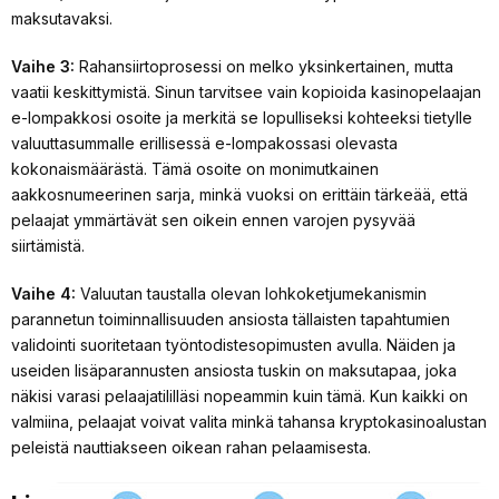
maksutavaksi.
Vaihe 3:
Rahansiirtoprosessi on melko yksinkertainen, mutta
vaatii keskittymistä. Sinun tarvitsee vain kopioida kasinopelaajan
e-lompakkosi osoite ja merkitä se lopulliseksi kohteeksi tietylle
valuuttasummalle erillisessä e-lompakossasi olevasta
kokonaismäärästä. Tämä osoite on monimutkainen
aakkosnumeerinen sarja, minkä vuoksi on erittäin tärkeää, että
pelaajat ymmärtävät sen oikein ennen varojen pysyvää
siirtämistä.
Vaihe 4:
Valuutan taustalla olevan lohkoketjumekanismin
parannetun toiminnallisuuden ansiosta tällaisten tapahtumien
validointi suoritetaan työntodistesopimusten avulla. Näiden ja
useiden lisäparannusten ansiosta tuskin on maksutapaa, joka
näkisi varasi pelaajatililläsi nopeammin kuin tämä. Kun kaikki on
valmiina, pelaajat voivat valita minkä tahansa kryptokasinoalustan
peleistä nauttiakseen oikean rahan pelaamisesta.