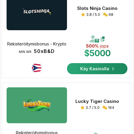
Slots Ninja Casino
3.8 / 5.0
68
Rekisteröitymisbonus - Krypto
500%
jopa
50xB&D
$5000
MIN WR:
Käy Kasinolla
Lucky Tiger Casino
3.7 / 5.0
164
Rekisteröitymisbonus