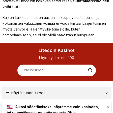
odottavat Litecoinin kokevan samat rajut
valuuttamarkkinoiden
vaihtelut
.
Kaiken kaikkiaan näiden uusien maksupalveluntarjoajien ja
kokonaisten valuuttojen voimaa ei voida kiistää. Laajentumisen
myötä vahvoille ja kehittyville toimialoille, kuten
nettipelaamiseen, se ei ole vielä saavuttanut huippuaan.
Litecoin Kasinot
Löydetyt kasinot:
190
Näytä suodattimet
Aikasi säästämiseksi näytämme vain kasinoita,
jotka hyväksyvät pelaajia maasta
Ohio
.