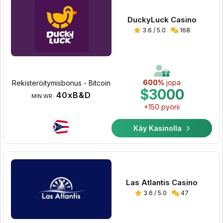
DuckyLuck Casino
3.6 / 5.0
168
600%
jopa
Rekisteröitymisbonus - Bitcoin
$3000
40xB&D
MIN WR:
+150 pyörii
Käy Kasinolla
Las Atlantis Casino
3.6 / 5.0
47