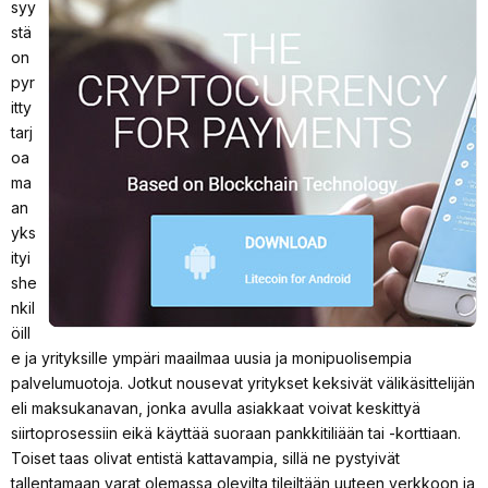
syy
stä
on
pyr
itty
tarj
oa
ma
an
yks
ityi
she
nkil
öill
e ja yrityksille ympäri maailmaa uusia ja monipuolisempia
palvelumuotoja. Jotkut nousevat yritykset keksivät välikäsittelijän
eli maksukanavan, jonka avulla asiakkaat voivat keskittyä
siirtoprosessiin eikä käyttää suoraan pankkitiliään tai -korttiaan.
Toiset taas olivat entistä kattavampia, sillä ne pystyivät
tallentamaan varat olemassa olevilta tileiltään uuteen verkkoon ja