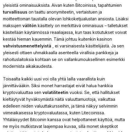
yleisistä ominaisuuksista. Aivan kuten Bitcoinissa, tapahtumien
turvallisuus
on taattu anonymiteetin, vertaistuen ja
moitteettoman taustalla olevan lohkoketjualustan ansiosta. Lisäksi
maksujen
välitön
käsittely on merkittävä ominaisuus – talletukset
käsitellään käytännössä reaaliajassa, kun taas kotiutukset voivat
kestää hieman kauemmin. Tämä johtuu kuitenkin kasinon
vahvistusmenettelyistä
, ei varsinaisesta käsittelijästä. Ja sen
yleisesti ottaen uhmakkaalla asenteella virallisia pankkeja ja
rahoituslaitoksia kohtaan se on vallankumouksellinen esimerkki
modernista aikakaudesta.
Toisaalta kaikki uusi voi olla yhtä lailla vaarallista kuin
jännittävääkin. Siksi monet harrastajat eivät halua hankkia
kryptovaluuttaa sen
volatiliteetin
vuoksi. Se, että hallitukset
kieltäytyvät hyväksymästä näitä valuuttamuotoja, vaikuttaa
edelleen niiden valuuttakursseihin, ja tämä näkyy selvimmin
viimeaikaisessa kryptovaluutassa, kuten Litecoinissa.
Yhtäläisyydet Bitcoinin kanssa ovat helpottaneet käyttöä, mutta
ne myös mutkistavat laajempaa kuvaa, sillä monet skeptikot