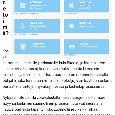
s
e
to
i
m
ii?
Kos
ka
se perustuu samoille periaatteille kuin Bitcoin, joillakin alueen
aloittelevilla harrastajilla ei ole vaikeuksia hallita Litecoinin
toimintoja ja transaktioita. Itse asiassa se on rakennettu samalle
pohjalle, joka tunnetaan nimellä lohkoketju, vain käyttäen erilaisia
periaatteita siirtojen hyväksymisessä ja louhintaprosesseissa.
Nykyään Litecoin-kryptovaluutalla maksutapojen aloittamiseen
liittyy jonkinlainen säännöllinen prosessi, jota voit seurata ja
nauttia parhaista tapahtumista. Luonnollisesti kaikki alkaa