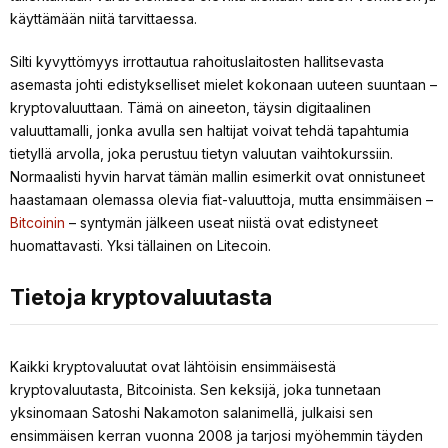
käyttämään niitä tarvittaessa.
Silti kyvyttömyys irrottautua rahoituslaitosten hallitsevasta
asemasta johti edistykselliset mielet kokonaan uuteen suuntaan –
kryptovaluuttaan. Tämä on aineeton, täysin digitaalinen
valuuttamalli, jonka avulla sen haltijat voivat tehdä tapahtumia
tietyllä arvolla, joka perustuu tietyn valuutan vaihtokurssiin.
Normaalisti hyvin harvat tämän mallin esimerkit ovat onnistuneet
haastamaan olemassa olevia fiat-valuuttoja, mutta ensimmäisen –
Bitcoinin
– syntymän jälkeen useat niistä ovat edistyneet
huomattavasti. Yksi tällainen on Litecoin.
Tietoja kryptovaluutasta
Kaikki kryptovaluutat ovat lähtöisin ensimmäisestä
kryptovaluutasta, Bitcoinista. Sen keksijä, joka tunnetaan
yksinomaan Satoshi Nakamoton salanimellä, julkaisi sen
ensimmäisen kerran vuonna 2008 ja tarjosi myöhemmin täyden