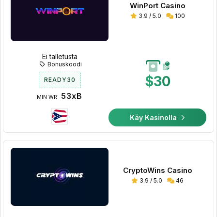
WinPort Casino
3.9 / 5.0
100
Ei talletusta
Bonuskoodi
$30
READY30
53xB
MIN WR:
Käy Kasinolla
CryptoWins Casino
3.9 / 5.0
46