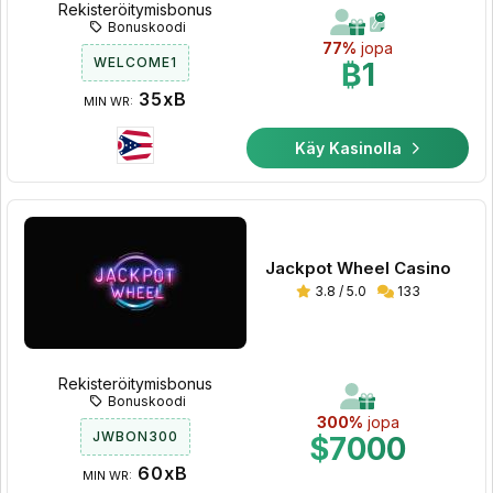
Rekisteröitymisbonus
Bonuskoodi
77%
jopa
WELCOME1
₿1
35xB
MIN WR:
Käy Kasinolla
Jackpot Wheel Casino
3.8 / 5.0
133
Rekisteröitymisbonus
Bonuskoodi
300%
jopa
JWBON300
$7000
60xB
MIN WR: