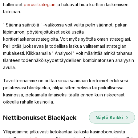
hallinneet
perusstrategian
ja haluavat hioa korttien laskemisen
taitojaan.
'
Säännä sääntöjä
' -valikossa voit valita pelin säännöt, pakan
läpimurron, pöytärajoitukset sekä useita
korttienlaskentastrategioita. Voit myös syöttää oman strategiasi.
Peli pitää juoksevaa ja todellista laskua valitsemasi strategian
mukaisesti. Klikkaamalla '
Analysoi
' voit määrittää minkä tahansa
tilanteen todennäköisyydet täydellisen kombinatorisen analyysin
avulla.
Tavoitteenamme on auttaa sinua saamaan kertoimet eduksesi
pelatessasi blackjackia, olitpa sitten netissä tai paikallisessa
kasinossa, pelaamalla ilmaiseksi täällä ennen kuin riskeeraat
oikealla rahalla kasinoilla.
Nettibonukset Blackjack
Näytä Kaikki
Ylläpidämme jatkuvasti tietokantaa kaikista kasinobonuksista