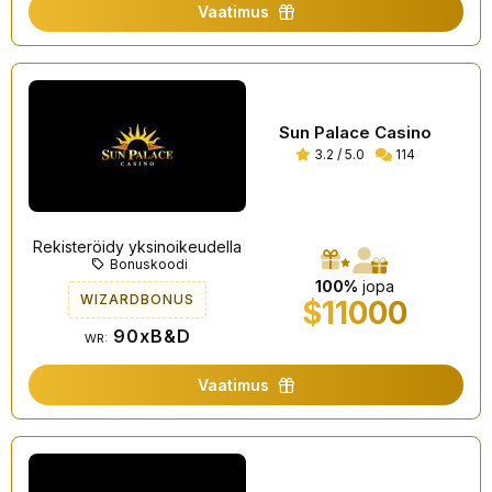
Vaatimus
Sun Palace Casino
3.2 / 5.0
114
Rekisteröidy yksinoikeudella
Bonuskoodi
100%
jopa
WIZARDBONUS
$11000
90xB&D
WR:
Vaatimus