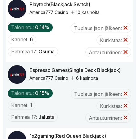
Playtech(Blackjack Switch)
America777 Casino
10 kasinoita
Talon etu:
0.14%
Tuplaus jaon jälkeen:
Kannet:
6
Kurkistaa:
Pehmeä 17:
Osuma
Antautuminen:
Espresso Games(Single Deck Blackjack)
America777 Casino
6 kasinoita
Talon etu:
0.15%
Tuplaus jaon jälkeen:
Kannet:
1
Kurkistaa:
Pehmeä 17:
Jalusta
Antautuminen:
1x2gaming(Red Queen Blackjack)