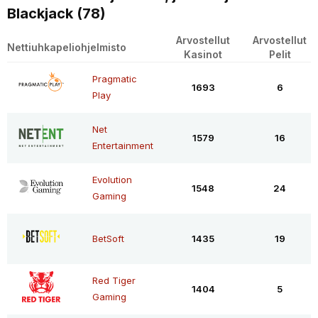
Blackjack (78)
Arvostellut
Arvostellut
Nettiuhkapeliohjelmisto
Kasinot
Pelit
Pragmatic
1693
6
Play
Net
1579
16
Entertainment
Evolution
1548
24
Gaming
BetSoft
1435
19
Red Tiger
1404
5
Gaming