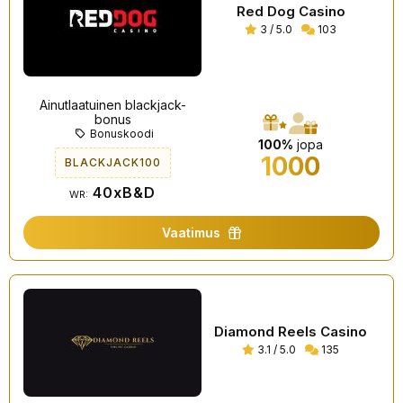
Red Dog Casino
3 / 5.0
103
Ainutlaatuinen blackjack-
bonus
Bonuskoodi
100%
jopa
1000
BLACKJACK100
40xB&D
WR:
Vaatimus
Diamond Reels Casino
3.1 / 5.0
135