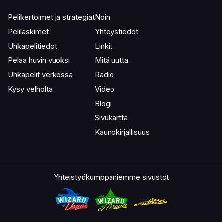
Pelikertoimet ja strategiat
Noin
Pelilaskimet
Yhteystiedot
Uhkapelitiedot
Linkit
Pelaa huvin vuoksi
Mitä uutta
Uhkapelit verkossa
Radio
Kysy velholta
Video
Blogi
Sivukartta
Kaunokirjallisuus
Yhteistyökumppaniemme sivustot