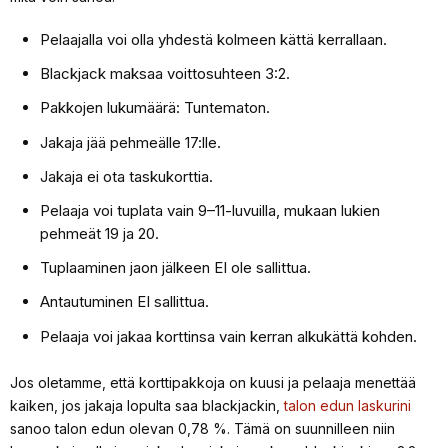
Pelaajalla voi olla yhdestä kolmeen kättä kerrallaan.
Blackjack maksaa voittosuhteen 3:2.
Pakkojen lukumäärä: Tuntematon.
Jakaja jää pehmeälle 17:lle.
Jakaja ei ota taskukorttia.
Pelaaja voi tuplata vain 9–11-luvuilla, mukaan lukien
pehmeät 19 ja 20.
Tuplaaminen jaon jälkeen EI ole sallittua.
Antautuminen EI sallittua.
Pelaaja voi jakaa korttinsa vain kerran alkukättä kohden.
Jos oletamme, että korttipakkoja on kuusi ja pelaaja menettää
kaiken, jos jakaja lopulta saa blackjackin,
talon edun laskurini
sanoo talon edun olevan 0,78 %. Tämä on suunnilleen niin