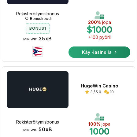
Rekisteröitymisbonus
Bonuskoodi
200%
jopa
$1000
BONUS1
+100 pyörii
35xB
MIN WR:
Käy Kasinolla
HugeWin Casino
3 / 5.0
10
Rekisteröitymisbonus
100%
jopa
50xB
1000
MIN WR: