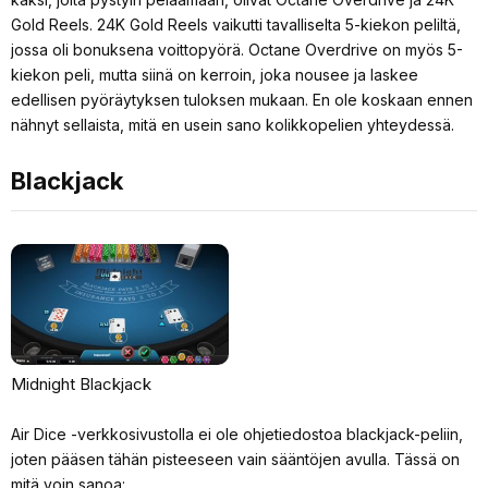
Gold Reels. 24K Gold Reels vaikutti tavalliselta 5-kiekon peliltä,
jossa oli bonuksena voittopyörä. Octane Overdrive on myös 5-
kiekon peli, mutta siinä on kerroin, joka nousee ja laskee
edellisen pyöräytyksen tuloksen mukaan. En ole koskaan ennen
nähnyt sellaista, mitä en usein sano kolikkopelien yhteydessä.
Blackjack
Midnight Blackjack
Air Dice -verkkosivustolla ei ole ohjetiedostoa blackjack-peliin,
joten pääsen tähän pisteeseen vain sääntöjen avulla. Tässä on
mitä voin sanoa: