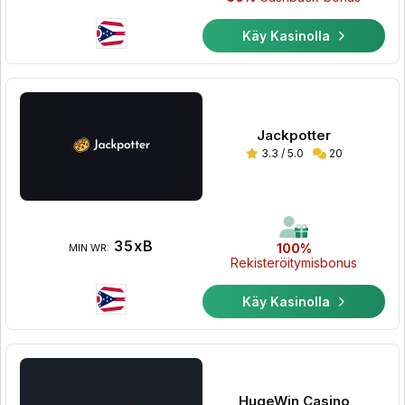
Käy Kasinolla
Jackpotter
3.3 / 5.0
20
35xB
100%
MIN WR:
Rekisteröitymisbonus
Käy Kasinolla
HugeWin Casino