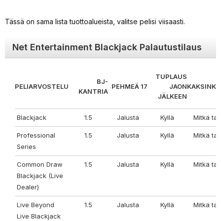
Tässä on sama lista tuottoalueista, valitse pelisi viisaasti.
Net Entertainment Blackjack Palautustilaus
TUPLAUS
BJ-
PELIARVOSTELU
PEHMEÄ 17
JAON
KAKSINKE
KANTRIA
JÄLKEEN
Blackjack
1.5
Jalusta
Kyllä
Mitkä ta
Professional
1.5
Jalusta
Kyllä
Mitkä ta
Series
Common Draw
1.5
Jalusta
Kyllä
Mitkä ta
Blackjack (Live
Dealer)
Live Beyond
1.5
Jalusta
Kyllä
Mitkä ta
Live Blackjack