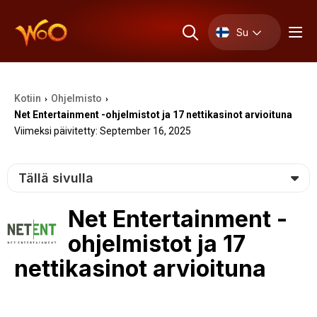
Su
Kotiin
Ohjelmisto
›
›
Net Entertainment -ohjelmistot ja 17 nettikasinot arvioituna
Viimeksi päivitetty: September 16, 2025
Tällä sivulla
Net Entertainment -
ohjelmistot ja 17
nettikasinot arvioituna