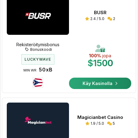
BUSR
2.4 / 5.0
2
Rekisteröitymisbonus
Bonuskoodi
100%
jopa
LUCKYWAVE
$1500
50xB
MIN WR:
Käy Kasinolla
Magicianbet Casino
1.9 / 5.0
5