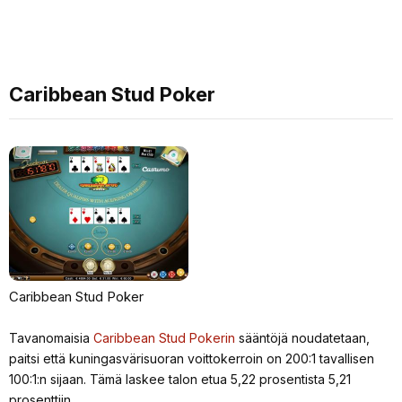
Caribbean Stud Poker
Caribbean Stud Poker
Tavanomaisia
Caribbean Stud Pokerin
sääntöjä noudatetaan,
paitsi että kuningasvärisuoran voittokerroin on 200:1 tavallisen
100:1:n sijaan. Tämä laskee talon etua 5,22 prosentista 5,21
prosenttiin.