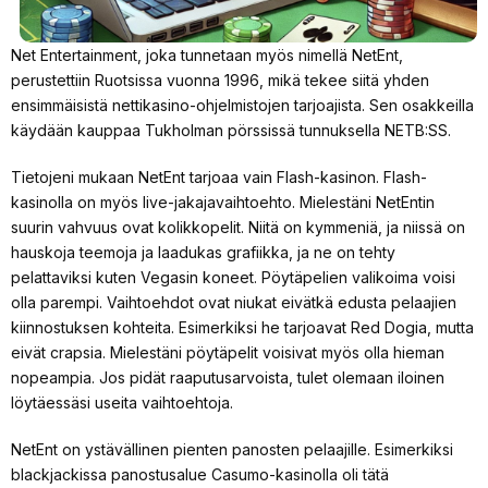
Net Entertainment, joka tunnetaan myös nimellä NetEnt,
perustettiin Ruotsissa vuonna 1996, mikä tekee siitä yhden
ensimmäisistä nettikasino-ohjelmistojen tarjoajista. Sen osakkeilla
käydään kauppaa Tukholman pörssissä tunnuksella NETB:SS.
Tietojeni mukaan NetEnt tarjoaa vain Flash-kasinon. Flash-
kasinolla on myös live-jakajavaihtoehto. Mielestäni NetEntin
suurin vahvuus ovat kolikkopelit. Niitä on kymmeniä, ja niissä on
hauskoja teemoja ja laadukas grafiikka, ja ne on tehty
pelattaviksi kuten Vegasin koneet. Pöytäpelien valikoima voisi
olla parempi. Vaihtoehdot ovat niukat eivätkä edusta pelaajien
kiinnostuksen kohteita. Esimerkiksi he tarjoavat Red Dogia, mutta
eivät crapsia. Mielestäni pöytäpelit voisivat myös olla hieman
nopeampia. Jos pidät raaputusarvoista, tulet olemaan iloinen
löytäessäsi useita vaihtoehtoja.
NetEnt on ystävällinen pienten panosten pelaajille. Esimerkiksi
blackjackissa panostusalue Casumo-kasinolla oli tätä