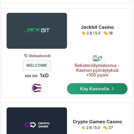
Jackbit Casino
2.8 / 5.0
18
Bonuskoodi
Rekisteröitymisbonus -
WELCOME
Kasinon pyöräytyksiä
1xD
+100 pyörii
MIN WR:
Käy Kasinolla
Crypto Games Casino
2.8 / 5.0
27