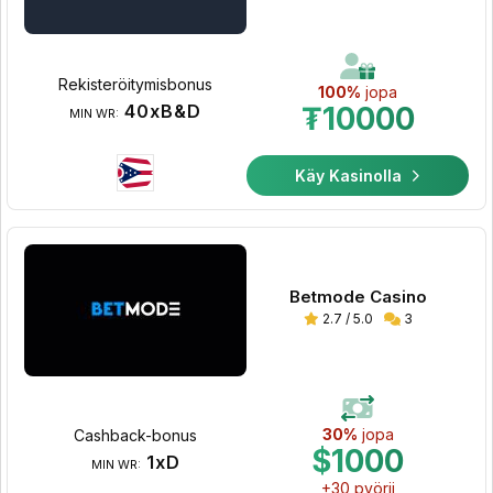
Rekisteröitymisbonus
100%
jopa
40xB&D
₮10000
MIN WR:
Käy Kasinolla
Betmode Casino
2.7 / 5.0
3
30%
jopa
Cashback-bonus
$1000
1xD
MIN WR:
+30 pyörii