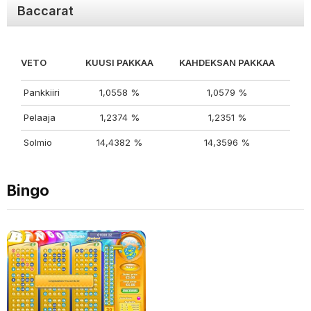
Baccarat
VETO
KUUSI PAKKAA
KAHDEKSAN PAKKAA
Pankkiiri
1,0558 %
1,0579 %
Pelaaja
1,2374 %
1,2351 %
Solmio
14,4382 %
14,3596 %
Bingo