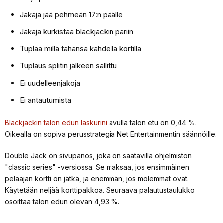
Jakaja jää pehmeän 17:n päälle
Jakaja kurkistaa blackjackin pariin
Tuplaa millä tahansa kahdella kortilla
Tuplaus splitin jälkeen sallittu
Ei uudelleenjakoja
Ei antautumista
Blackjackin talon edun laskurini
avulla talon etu on 0,44 %.
Oikealla on sopiva perusstrategia Net Entertainmentin säännöille.
Double Jack on sivupanos, joka on saatavilla ohjelmiston
"classic series" -versiossa. Se maksaa, jos ensimmäinen
pelaajan kortti on jätkä, ja enemmän, jos molemmat ovat.
Käytetään neljää korttipakkoa. Seuraava palautustaulukko
osoittaa talon edun olevan 4,93 %.