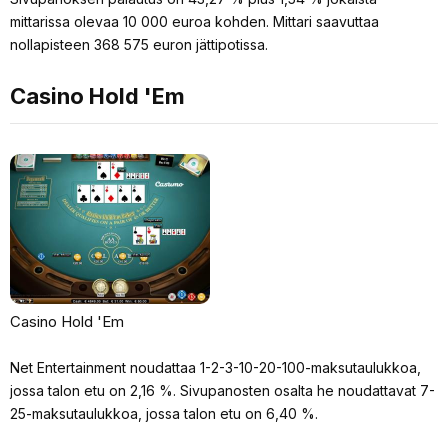
mittarissa olevaa 10 000 euroa kohden. Mittari saavuttaa
nollapisteen 368 575 euron jättipotissa.
Casino Hold 'Em
Casino Hold 'Em
Net Entertainment noudattaa 1-2-3-10-20-100-maksutaulukkoa,
jossa talon etu on 2,16 %. Sivupanosten osalta he noudattavat 7-
25-maksutaulukkoa, jossa talon etu on 6,40 %.