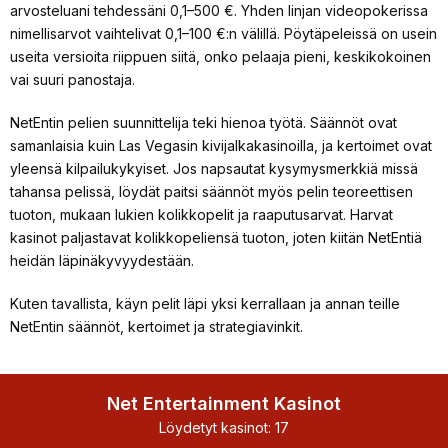
arvosteluani tehdessäni 0,1–500 €. Yhden linjan videopokerissa
nimellisarvot vaihtelivat 0,1–100 €:n välillä. Pöytäpeleissä on usein
useita versioita riippuen siitä, onko pelaaja pieni, keskikokoinen
vai suuri panostaja.
NetEntin pelien suunnittelija teki hienoa työtä. Säännöt ovat
samanlaisia kuin Las Vegasin kivijalkakasinoilla, ja kertoimet ovat
yleensä kilpailukykyiset. Jos napsautat kysymysmerkkiä missä
tahansa pelissä, löydät paitsi säännöt myös pelin teoreettisen
tuoton, mukaan lukien kolikkopelit ja raaputusarvat. Harvat
kasinot paljastavat kolikkopeliensä tuoton, joten kiitän NetEntiä
heidän läpinäkyvyydestään.
Kuten tavallista, käyn pelit läpi yksi kerrallaan ja annan teille
NetEntin säännöt, kertoimet ja strategiavinkit.
Net Entertainment Kasinot
Löydetyt kasinot:
17