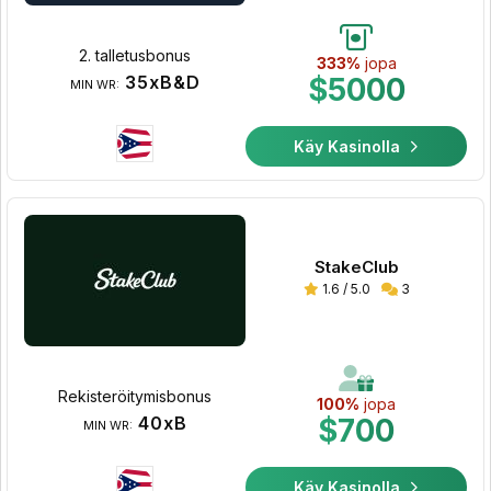
2. talletusbonus
333%
jopa
35xB&D
$5000
MIN WR:
Käy Kasinolla
StakeClub
1.6 / 5.0
3
Rekisteröitymisbonus
100%
jopa
40xB
$700
MIN WR:
Käy Kasinolla