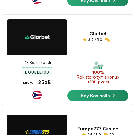
Käy Kasinolla
Glorbet
3.7 / 5.0
4
Bonuskoodi
100%
DOUBLE100
Rekisteröitymisbonus
35xB
+100 pyörii
MIN WR:
Käy Kasinolla
Europa777 Casino
3.5 / 5.0
23