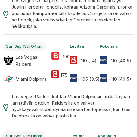
Los Angeles Chargers, jota johtaa tehokas hyökkäys
Justin Herbertin johdolla, kohtaa Arizona Cardinalsin, jonka
puolustus kamppailee tällä kaudella. Chargersilla on vahva
heittopeli, joka voi hyödyntää Cardinalsin takakentän
heikkouksia.
Sun Sep 13th 04pm
Levitän
Kokonais
-190
Las Vegas
-110 (-4)
-110 (40.5)
Raiders
175
Miami Dolphins
-105 (3.5)
-110 (40.5)
Las Vegas Raiders kohtaa Miami Dolphinsin, mikä tarjoaa
jännittävän ottelun. Raidersilla on vahvat
hyökkäysvalmiudet dynaamisessa heittopelissä, kun taas
Dolphinsilla on vahva puolustus.
Sun Sep 13th 08pm
Levitän
Kokonais