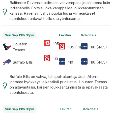
Baltimore Ravensia pidetään vahvempana joukkueena kuin
Indianapolis Coltsia, joka kamppailee loukkaantumisten
kanssa. Ravensin vahva puolustus ja viimeaikaiset
suoritukset antavat heille etulyöntiaseman.
Sun Sep 13th 01pm
Levitän
Kokonais
-105
Houston
-105 (-1)
-110 (44.5)
Texans
-110
Buffalo Bills
-110
-110 (44.5)
Buffalo Bills on vahva, tähtipelirakentaja Josh Allenin
johtama hyökkäys ja kestävä puolustus. Houston Texans
on altavastaaja, kärsien loukkaantumisista ja epävakaasta
suorituksesta.
Sun Sep 13th 01pm
Levitän
Kokonais