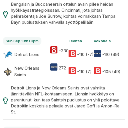
Bengalsin ja Buccaneersin ottelun avain piilee heidän
hyökkäysstrategioissaan. Cincinnati, jota johtaa
pelinrakentaja Joe Burrow, kohtaa voimakkaan Tampa
Bayn puolustuksen vahvalla syöttöpelillään.
Sun Sep 13th 01pm
Levitän
Kokonais
-330
Detroit Lions
-110 (-7)
-110 (49)
272
New Orleans
-110 (7)
-105 (49)
Saints
Detroit Lions ja New Orleans Saints ovat valmiita
jännittävään NFL-kohtaamiseen. Lionsin hyökkäys on
parantunut, kun taas Saintsin puolustus on yhä pelottava.
Detroitiin keskeisiä pelaajia ovat Jared Goff ja Amon-Ra
St.