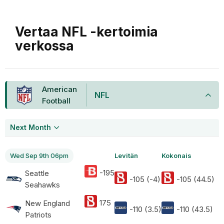
Vertaa NFL -kertoimia
verkossa
American
NFL
Football
Next Month
Wed Sep 9th 06pm
Levitän
Kokonais
-195
Seattle
-105 (-4)
-105 (44.5)
Seahawks
175
New England
-110 (3.5)
-110 (43.5)
Patriots