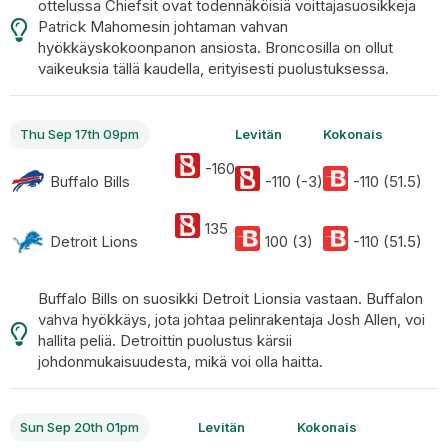
ottelussa Chiefsit ovat todennäköisiä voittajasuosikkeja
Patrick Mahomesin johtaman vahvan
hyökkäyskokoonpanon ansiosta. Broncosilla on ollut
vaikeuksia tällä kaudella, erityisesti puolustuksessa.
Thu Sep 17th 09pm
Levitän
Kokonais
-160
Buffalo Bills
-110 (-3)
-110 (51.5)
135
Detroit Lions
100 (3)
-110 (51.5)
Buffalo Bills on suosikki Detroit Lionsia vastaan. Buffalon
vahva hyökkäys, jota johtaa pelinrakentaja Josh Allen, voi
hallita peliä. Detroittin puolustus kärsii
johdonmukaisuudesta, mikä voi olla haitta.
Sun Sep 20th 01pm
Levitän
Kokonais