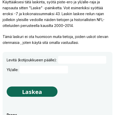
Käyttääksesi tätä laskinta, syötä piste-ero ja yli/alle-raja ja
napsauta sitten "Laske" -painiketta. Voit esimerkiksi syöttää
eroksi -7 ja kokonaissummaksi 43. Laskin laskee reilun rajan
joillekin yleisille vedoille näiden tietojen ja historiallisten NFL-
otteluiden perusteella kausilta 2000–2014.
Tämä laskuri ei ota huomioon muita tietoja, joiden uskot olevan
olennaisia ​​, joten käytä sitä omalla vastuullasi.
Levitä (kotijoukkueen päälle):
Yli/alle:
Props