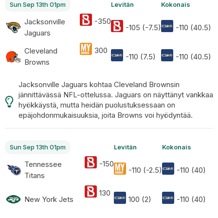
Sun Sep 13th 01pm
Levitän
Kokonais
-350
Jacksonville
-105 (-7.5)
-110 (40.5)
Jaguars
300
Cleveland
-110 (7.5)
-110 (40.5)
Browns
Jacksonville Jaguars kohtaa Cleveland Brownsin
jännittävässä NFL-ottelussa. Jaguars on näyttänyt vankkaa
hyökkäystä, mutta heidän puolustuksessaan on
epäjohdonmukaisuuksia, joita Browns voi hyödyntää.
Sun Sep 13th 01pm
Levitän
Kokonais
-150
Tennessee
-110 (-2.5)
-110 (40)
Titans
130
New York Jets
100 (2)
-110 (40)