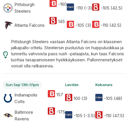
-160
Pittsburgh
-110 (-3)
-105 (42.5)
Steelers
145
Atlanta Falcons
-105 (3)
-110 (42.5)
Pittsburgh Steelers vastaan Atlanta Falcons on klassinen
jalkapallo-ottelu. Steelersin puolustus on huippuluokkaa ja
tunnettu vahvoista pass rush -pelaajista, kun taas Falcons
luottaa tasapainoiseen hyökkäykseen. Pallonmenetykset
voivat olla ratkaisevia.
Sun Sep 13th 01pm
Levitän
Kokonais
157
Indianapolis
100 (3)
-105 (48)
Colts
-175
Baltimore
-105 (-3.5)
-110 (47.5)
Ravens