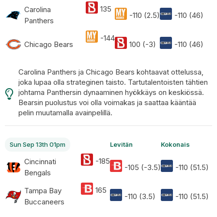
135
Carolina
-110 (2.5)
-110 (46)
Panthers
-144
Chicago Bears
100 (-3)
-110 (46)
Carolina Panthers ja Chicago Bears kohtaavat ottelussa,
joka lupaa olla strateginen taisto. Tartutalentoisten tähtien
johtama Panthersin dynaaminen hyökkäys on keskiössä.
Bearsin puolustus voi olla voimakas ja saattaa kääntää
pelin muutamalla avainpelillä.
Sun Sep 13th 01pm
Levitän
Kokonais
-185
Cincinnati
-105 (-3.5)
-110 (51.5)
Bengals
165
Tampa Bay
-110 (3.5)
-110 (51.5)
Buccaneers