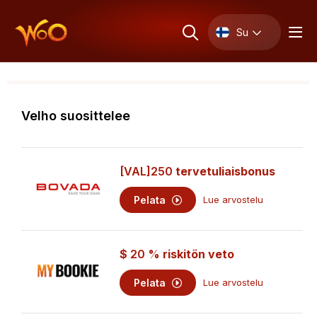
Su
Velho suosittelee
[VAL]250
tervetuliaisbonus
Pelata
Lue arvostelu
$
20 %
riskitön veto
Pelata
Lue arvostelu