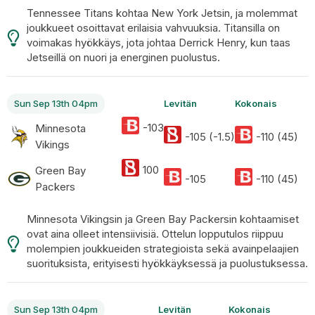
Tennessee Titans kohtaa New York Jetsin, ja molemmat
joukkueet osoittavat erilaisia vahvuuksia. Titansilla on
voimakas hyökkäys, jota johtaa Derrick Henry, kun taas
Jetseillä on nuori ja energinen puolustus.
Sun Sep 13th 04pm
Levitän
Kokonais
-103
Minnesota
-105 (-1.5)
-110 (45)
Vikings
100
Green Bay
-105
-110 (45)
Packers
Minnesota Vikingsin ja Green Bay Packersin kohtaamiset
ovat aina olleet intensiivisiä. Ottelun lopputulos riippuu
molempien joukkueiden strategioista sekä avainpelaajien
suorituksista, erityisesti hyökkäyksessä ja puolustuksessa.
Sun Sep 13th 04pm
Levitän
Kokonais