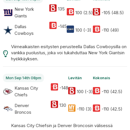
135
New York
100 (2.5)
-105 (48.5)
Giants
-145
Dallas
100 (-3)
-110 (49)
Cowboys
Viimeaikaisten esitysten perusteella Dallas Cowboysilla on
vankka puolustus, joka voi tukahduttaa New York Giantsin
hyökkäyksen.
Mon Sep 14th 08pm
Levitän
Kokonais
-148
Kansas City
100 (-3)
-110 (42.5)
Chiefs
130
Denver
-110 (3)
-110 (42.5)
Broncos
Kansas City Chiefsin ja Denver Broncosin välisessä