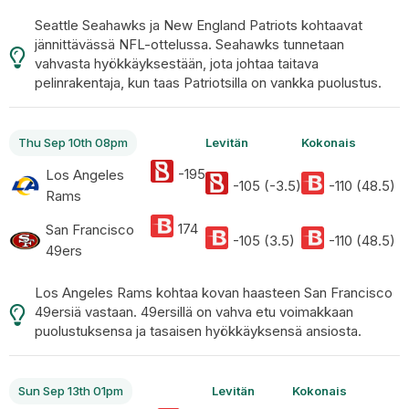
Seattle Seahawks ja New England Patriots kohtaavat
jännittävässä NFL-ottelussa. Seahawks tunnetaan
vahvasta hyökkäyksestään, jota johtaa taitava
pelinrakentaja, kun taas Patriotsilla on vankka puolustus.
Thu Sep 10th 08pm
Levitän
Kokonais
-195
Los Angeles
-105 (-3.5)
-110 (48.5)
Rams
174
San Francisco
-105 (3.5)
-110 (48.5)
49ers
Los Angeles Rams kohtaa kovan haasteen San Francisco
49ersiä vastaan. 49ersillä on vahva etu voimakkaan
puolustuksensa ja tasaisen hyökkäyksensä ansiosta.
Sun Sep 13th 01pm
Levitän
Kokonais