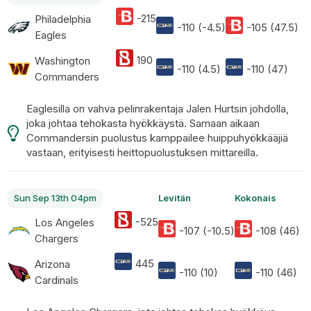
-215
Philadelphia
-110 (-4.5)
-105 (47.5)
Eagles
190
Washington
-110 (4.5)
-110 (47)
Commanders
Eaglesilla on vahva pelinrakentaja Jalen Hurtsin johdolla,
joka johtaa tehokasta hyökkäystä. Samaan aikaan
Commandersin puolustus kamppailee huippuhyökkääjiä
vastaan, erityisesti heittopuolustuksen mittareilla.
Sun Sep 13th 04pm
Levitän
Kokonais
-525
Los Angeles
-107 (-10.5)
-108 (46)
Chargers
445
Arizona
-110 (10)
-110 (46)
Cardinals