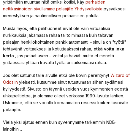
yrittämään muuntaa niitä omiksi kotiisi, käy
parhaiden
nettikasinoiden sivullamme pelaajille Yhdysvalloista
pysyäksesi
menestyksen ja nautinnollisen pelaamisen polulla.
Muista myös, että pelihuoneet eivät ole vain virtuaalisia
nurkkauksia jakamassa rahaa tai toimimassa kuin taitavan
pelaajan henkilökohtainen pankkiautomaatti – sinulla on "työtä"
tehtävänä voittaaksesi ja kotiuttaaksesi rahaa,
etkä voita joka
kerta
, jos pelaat usein – voitat ja häviät, mutta et menetä
yrittäessäsi yhtään kovalla työllä ansaitsemaasi rahaa.
Jos olet sattunut tälle sivulle etkä ole kovin perehtynyt
Wizard of
Oddsiin
yleisesti, kutsumme sinut tutustumaan siihen sydämesi
kyllyydestä. Sivusto on täynnä useiden vuosikymmenten edestä
uhkapelitietoa, ja olemme olleet verkossa 1990-luvulta lähtien.
Uskomme, että se voi olla korvaamaton resurssi kaiken tasoisille
pelaajille.
Vielä yksi ajatus ennen kuin syvennymme tarkemmin NDB-
lainoihin…