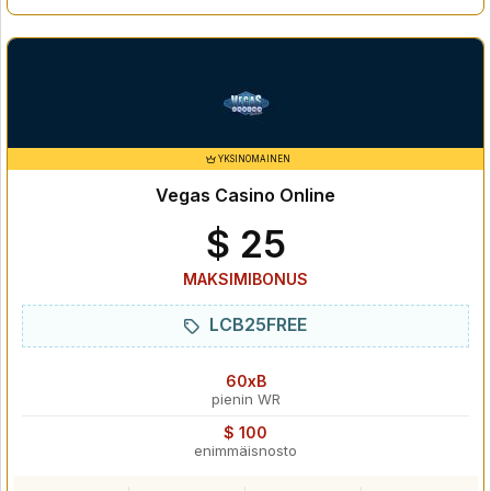
YKSINOMAINEN
Vegas Casino Online
$ 25
MAKSIMIBONUS
LCB25FREE
60xB
pienin WR
$ 100
enimmäisnosto