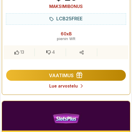
MAKSIMIBONUS
LCB25FREE
60xB
pienin WR
13
4
VAATIMUS
Lue arvostelu