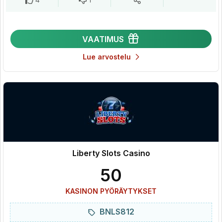
VAATIMUS
Lue arvostelu
Liberty Slots Casino
50
KASINON PYÖRÄYTYKSET
BNLS812