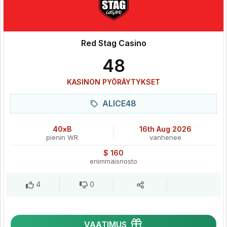
Red Stag Casino
48
KASINON PYÖRÄYTYKSET
ALICE48
40xB
16th Aug 2026
pienin WR
vanhenee
$ 160
enimmäisnosto
4
0
VAATIMUS