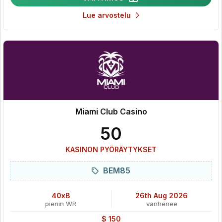
Lue arvostelu
Miami Club Casino
50
KASINON PYÖRÄYTYKSET
BEM85
40xB
26th Aug 2026
pienin WR
vanhenee
$ 150