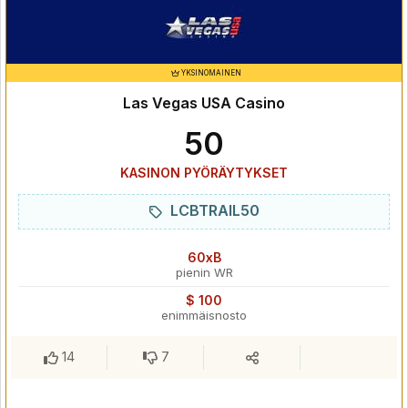
YKSINOMAINEN
Las Vegas USA Casino
50
KASINON PYÖRÄYTYKSET
LCBTRAIL50
60xB
pienin WR
$ 100
enimmäisnosto
14
7