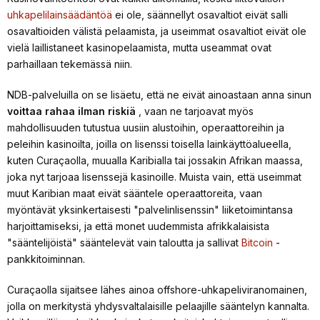
uhkapelilainsäädäntöä
ei ole, säännellyt osavaltiot eivät salli
osavaltioiden välistä pelaamista, ja useimmat osavaltiot eivät ole
vielä laillistaneet kasinopelaamista, mutta useammat ovat
parhaillaan tekemässä niin.
NDB-palveluilla on se lisäetu, että ne eivät ainoastaan anna sinun
voittaa rahaa ilman riskiä
, vaan ne tarjoavat myös
mahdollisuuden tutustua uusiin alustoihin, operaattoreihin ja
peleihin kasinoilta, joilla on lisenssi toisella lainkäyttöalueella,
kuten Curaçaolla, muualla Karibialla tai jossakin Afrikan maassa,
joka nyt tarjoaa lisenssejä kasinoille. Muista vain, että useimmat
muut Karibian maat eivät sääntele operaattoreita, vaan
myöntävät yksinkertaisesti "palvelinlisenssin" liiketoimintansa
harjoittamiseksi, ja että monet uudemmista afrikkalaisista
"sääntelijöistä" sääntelevät vain taloutta ja sallivat
Bitcoin
-
pankkitoiminnan.
Curaçaolla sijaitsee lähes ainoa offshore-uhkapeliviranomainen,
jolla on merkitystä yhdysvaltalaisille pelaajille sääntelyn kannalta.