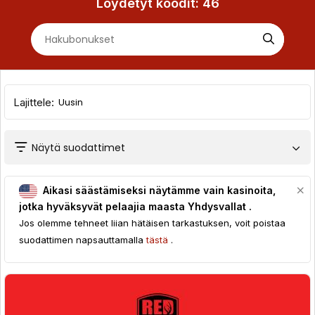
Löydetyt koodit:
46
Uusin
Lajittele:
Näytä suodattimet
Aikasi säästämiseksi näytämme vain kasinoita,
jotka hyväksyvät pelaajia maasta
Yhdysvallat
.
Jos olemme tehneet liian hätäisen tarkastuksen, voit poistaa
suodattimen napsauttamalla
tästä
.