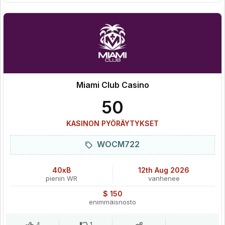
Miami Club Casino
50
KASINON PYÖRÄYTYKSET
WOCM722
40xB
12th Aug 2026
pienin WR
vanhenee
$ 150
enimmäisnosto
4
1