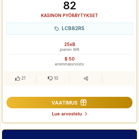
82
KASINON PYÖRÄYTYKSET
LCB82RS
25xB
pienin WR
$ 50
enimmäisnosto
21
10
VAATIMUS
Lue arvostelu