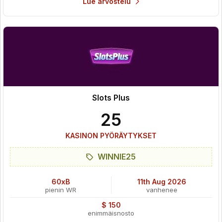
Lue arvostelu
Slots Plus
25
KASINON PYÖRÄYTYKSET
WINNIE25
60xB
11th Aug 2026
pienin WR
vanhenee
$ 150
enimmäisnosto