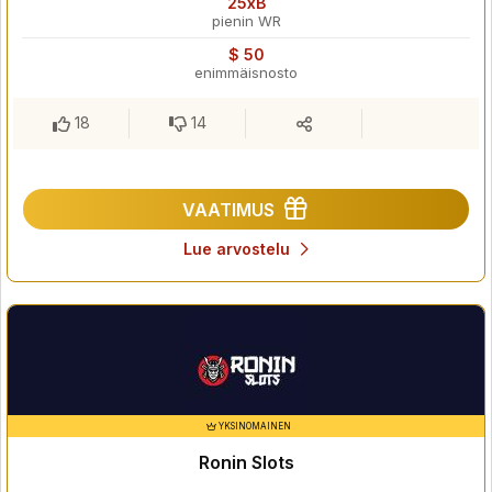
25xB
pienin WR
$ 50
enimmäisnosto
18
14
VAATIMUS
Lue arvostelu
YKSINOMAINEN
Ronin Slots