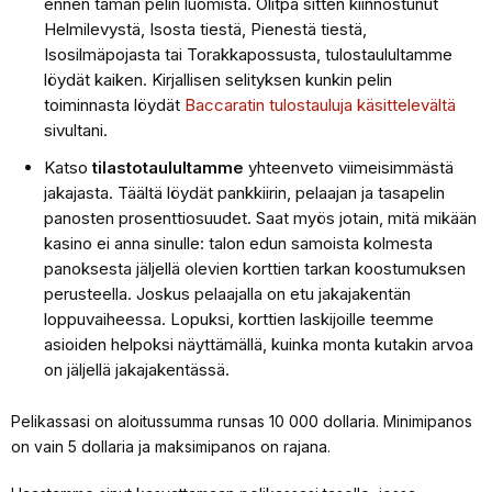
ennen tämän pelin luomista. Olitpa sitten kiinnostunut
Helmilevystä, Isosta tiestä, Pienestä tiestä,
Isosilmäpojasta tai Torakkapossusta, tulostaulultamme
löydät kaiken. Kirjallisen selityksen kunkin pelin
toiminnasta löydät
Baccaratin tulostauluja käsittelevältä
sivultani.
Katso
tilastotaulultamme
yhteenveto viimeisimmästä
jakajasta. Täältä löydät pankkiirin, pelaajan ja tasapelin
panosten prosenttiosuudet. Saat myös jotain, mitä mikään
kasino ei anna sinulle: talon edun samoista kolmesta
panoksesta jäljellä olevien korttien tarkan koostumuksen
perusteella. Joskus pelaajalla on etu jakajakentän
loppuvaiheessa. Lopuksi, korttien laskijoille teemme
asioiden helpoksi näyttämällä, kuinka monta kutakin arvoa
on jäljellä jakajakentässä.
Pelikassasi on aloitussumma runsas 10 000 dollaria. Minimipanos
on vain 5 dollaria ja maksimipanos on rajana.