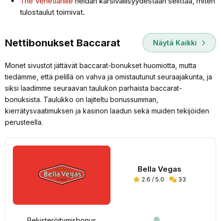
The Venetianille
heidän kärsivällisyydestään selittää, miten
tulostaulut toimivat.
Nettibonukset Baccarat
Näytä Kaikki
Monet sivustot jättävät baccarat-bonukset huomiotta, mutta
tiedämme, että pelillä on vahva ja omistautunut seuraajakunta, ja
siksi laadimme seuraavan taulukon parhaista baccarat-
bonuksista. Taulukko on lajiteltu bonussumman,
kierrätysvaatimuksen ja kasinon laadun sekä muiden tekijöiden
perusteella.
Bella Vegas
2.6 / 5.0
33
Rekisteröitymisbonus