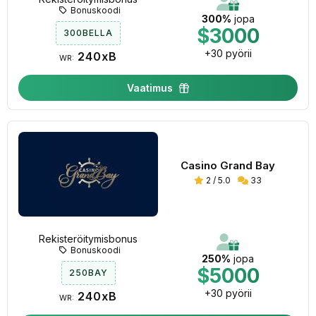
Bonuskoodi
300%
jopa
$3000
300BELLA
+30 pyörii
240xB
WR:
Vaatimus
Casino Grand Bay
2 / 5.0
33
Rekisteröitymisbonus
Bonuskoodi
250%
jopa
$5000
250BAY
+30 pyörii
240xB
WR: