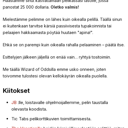
Haastamme sinut kasvattamaan pelikassasi tasolle, jossa
panostat 25 000 dollaria.
Oletko valmis!
Mielestämme pelimme on lähes kuin oikealla pelillä. Täällä sinun
ei kuitenkaan tarvitse kärsiä passiivisesta tupakoinnista tai
pelaajien hakkaamasta pöytää huutaen "apina!".
Ehkä se on parempi kuin oikealla rahalla pelaaminen – päätä itse.
Esittelyjen jälkeen jäljellä on enää vain… ryhtyä tositoimiin.
Me täällä Wizard of Oddsilla emme usko onneen, joten
toivomme tulostesi olevan kellokäyrän oikealla puolella.
Kiitokset
JB
:lle, loistavalle ohjelmoijallemme, pelin taustalla
olevasta koodista.
Tic Tabs pelikorttikuvien toimittamisesta.