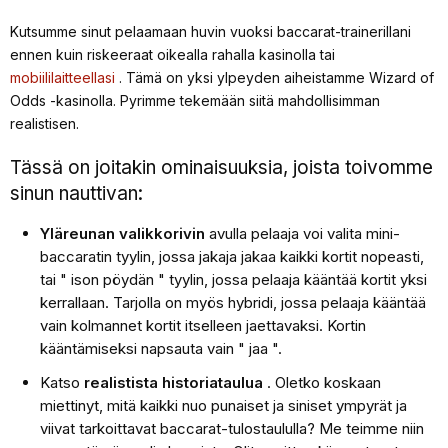
Kutsumme sinut pelaamaan huvin vuoksi baccarat-trainerillani
ennen kuin riskeeraat oikealla rahalla kasinolla tai
mobiililaitteellasi
. Tämä on yksi ylpeyden aiheistamme Wizard of
Odds -kasinolla. Pyrimme tekemään siitä mahdollisimman
realistisen.
Tässä on joitakin ominaisuuksia, joista toivomme
sinun nauttivan:
Yläreunan valikkorivin
avulla pelaaja voi valita mini-
baccaratin tyylin, jossa jakaja jakaa kaikki kortit nopeasti,
tai "
ison pöydän
" tyylin, jossa pelaaja kääntää kortit yksi
kerrallaan. Tarjolla on myös hybridi, jossa pelaaja kääntää
vain kolmannet kortit itselleen jaettavaksi. Kortin
kääntämiseksi napsauta vain "
jaa
".
Katso
realistista historiataulua
. Oletko koskaan
miettinyt, mitä kaikki nuo punaiset ja siniset ympyrät ja
viivat tarkoittavat baccarat-tulostaululla? Me teimme niin