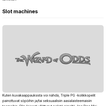
Slot machines
Kuten kuvakaappauksista voi nähdä, Triple PG -kolikkopelit
painottuvat söpöihin ja/tai seksuaalisiin aasialaisteemaisiin