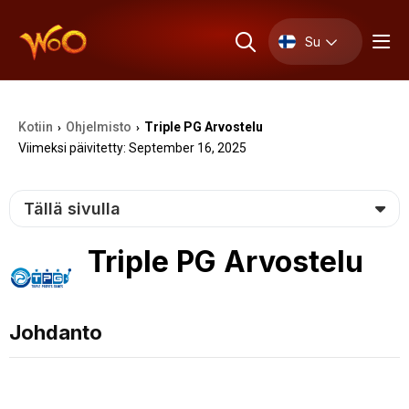
Su
Kotiin
Ohjelmisto
Triple PG Arvostelu
›
›
Viimeksi päivitetty: September 16, 2025
Tällä sivulla
Triple PG Arvostelu
Johdanto