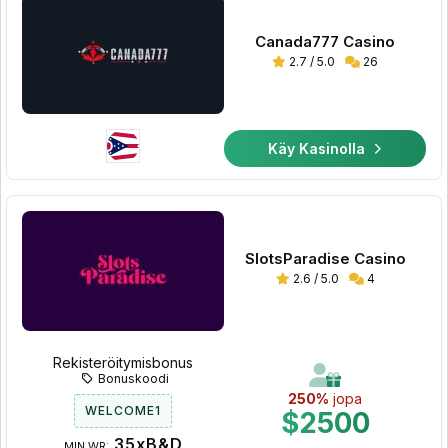
Canada777 Casino
2.7 / 5.0
26
Käy Kasinolla
SlotsParadise Casino
2.6 / 5.0
4
Rekisteröitymisbonus
Bonuskoodi
250%
jopa
WELCOME1
$2500
35xB&D
MIN WR: