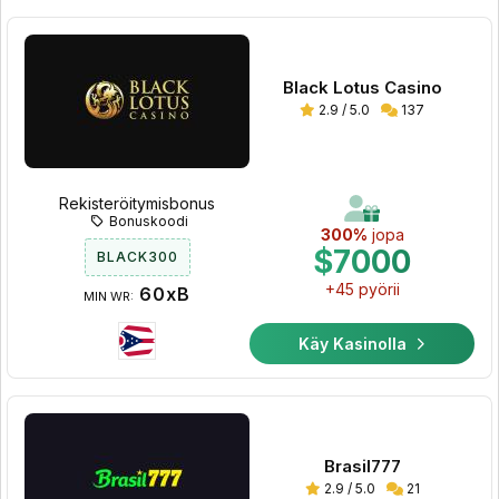
Black Lotus Casino
2.9 / 5.0
137
Rekisteröitymisbonus
Bonuskoodi
300%
jopa
$7000
BLACK300
+45 pyörii
60xB
MIN WR:
Käy Kasinolla
Brasil777
2.9 / 5.0
21