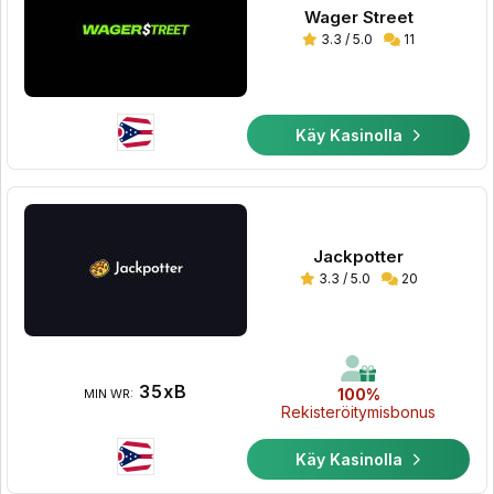
Wager Street
3.3 / 5.0
11
Käy Kasinolla
Jackpotter
3.3 / 5.0
20
35xB
100%
MIN WR:
Rekisteröitymisbonus
Käy Kasinolla