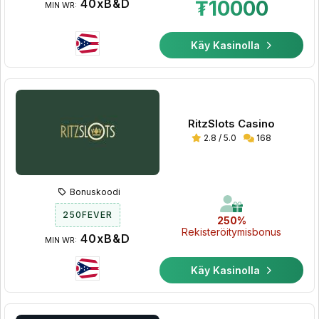
40xB&D
₮10000
MIN WR:
Käy Kasinolla
RitzSlots Casino
2.8 / 5.0
168
Bonuskoodi
250FEVER
250%
Rekisteröitymisbonus
40xB&D
MIN WR:
Käy Kasinolla