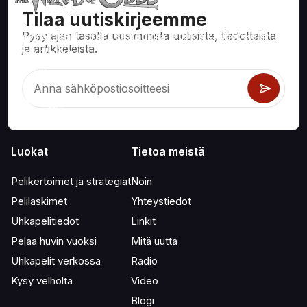
Tilaa uutiskirjeemme
Pysy ajan tasalla uusimmista uutisista, tiedotteista
Matemaattisesti oikeita strategioita ja tietoa kasinopeleihin,
ja artikkeleista.
kuten blackjack, craps, ruletti ja satoihin muihin pelattaviin
peleihin.
Luokat
Tietoa meistä
Pelikertoimet ja strategiat
Noin
Pelilaskimet
Yhteystiedot
Uhkapelitiedot
Linkit
Pelaa huvin vuoksi
Mitä uutta
Uhkapelit verkossa
Radio
Kysy velholta
Video
Blogi