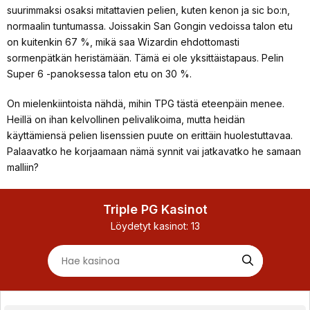
suurimmaksi osaksi mitattavien pelien, kuten kenon ja sic bo:n,
normaalin tuntumassa. Joissakin San Gongin vedoissa talon etu
on kuitenkin 67 %, mikä saa Wizardin ehdottomasti
sormenpätkän heristämään. Tämä ei ole yksittäistapaus. Pelin
Super 6 -panoksessa talon etu on 30 %.
On mielenkiintoista nähdä, mihin TPG tästä eteenpäin menee.
Heillä on ihan kelvollinen pelivalikoima, mutta heidän
käyttämiensä pelien lisenssien puute on erittäin huolestuttavaa.
Palaavatko he korjaamaan nämä synnit vai jatkavatko he samaan
malliin?
Triple PG Kasinot
Löydetyt kasinot:
13