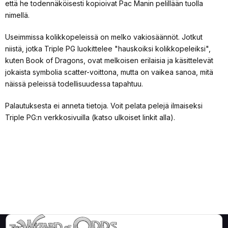
että he todennäköisesti kopioivat Pac Manin pelillään tuolla
nimellä.
Useimmissa kolikkopeleissä on melko vakiosäännöt. Jotkut
niistä, jotka Triple PG luokittelee "hauskoiksi kolikkopeleiksi",
kuten Book of Dragons, ovat melkoisen erilaisia ja käsittelevät
jokaista symbolia scatter-voittona, mutta on vaikea sanoa, mitä
näissä peleissä todellisuudessa tapahtuu.
Palautuksesta ei anneta tietoja. Voit pelata pelejä ilmaiseksi
Triple PG:n verkkosivuilla (katso ulkoiset linkit alla).