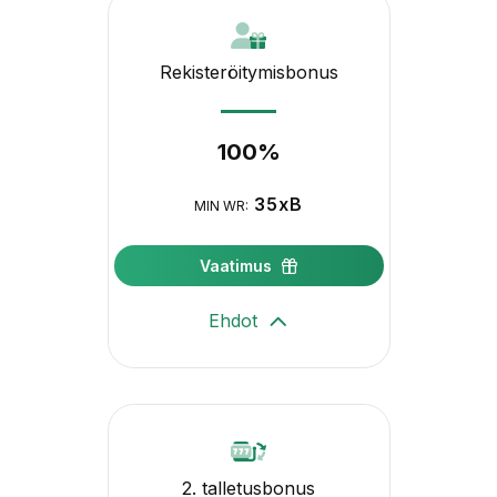
Rekisteröitymisbonus
100%
35xB
MIN WR:
Vaatimus
Ehdot
2. talletusbonus