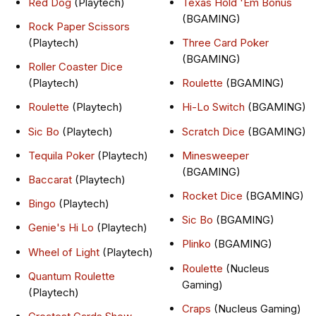
Red Dog
(Playtech)
Texas Hold 'Em Bonus
(BGAMING)
Rock Paper Scissors
(Playtech)
Three Card Poker
(BGAMING)
Roller Coaster Dice
(Playtech)
Roulette
(BGAMING)
Roulette
(Playtech)
Hi-Lo Switch
(BGAMING)
Sic Bo
(Playtech)
Scratch Dice
(BGAMING)
Tequila Poker
(Playtech)
Minesweeper
(BGAMING)
Baccarat
(Playtech)
Rocket Dice
(BGAMING)
Bingo
(Playtech)
Sic Bo
(BGAMING)
Genie's Hi Lo
(Playtech)
Plinko
(BGAMING)
Wheel of Light
(Playtech)
Roulette
(Nucleus
Quantum Roulette
Gaming)
(Playtech)
Craps
(Nucleus Gaming)