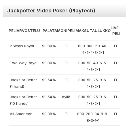
Jackpotter Video Poker (Playtech)
LIVE-
PELIARVOSTELU
PALATA
MONIPELI
MAKSUTAULUKKO
PELI
2 Ways Royal
99.80%
Ei
800-800-50-40-
Ei
6-5-4-3-2-1
Two Way Royal
99.80%
Ei
800-50-40-6-5-
Ei
4-3-2-1
Jacks or Better
99.54%
Ei
800-50-25-9-6-
Ei
(1 hand)
4-3-2-1
Jacks or Better
99.54%
Kyllä
800-50-25-9-6-
Ei
(10 hands)
4-3-2-1
All American
99.38%
Ei
800-200-34-8-8-
Ei
8-3-1-1