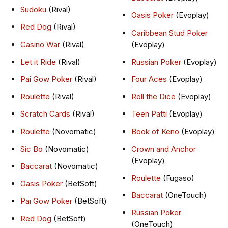
Sudoku
(Rival)
Oasis Poker
(Evoplay)
Red Dog
(Rival)
Caribbean Stud Poker
Casino War
(Rival)
(Evoplay)
Let it Ride
(Rival)
Russian Poker
(Evoplay)
Pai Gow Poker
(Rival)
Four Aces
(Evoplay)
Roulette
(Rival)
Roll the Dice
(Evoplay)
Scratch Cards
(Rival)
Teen Patti
(Evoplay)
Roulette
(Novomatic)
Book of Keno
(Evoplay)
Sic Bo
(Novomatic)
Crown and Anchor
(Evoplay)
Baccarat
(Novomatic)
Roulette
(Fugaso)
Oasis Poker
(BetSoft)
Baccarat
(OneTouch)
Pai Gow Poker
(BetSoft)
Russian Poker
Red Dog
(BetSoft)
(OneTouch)