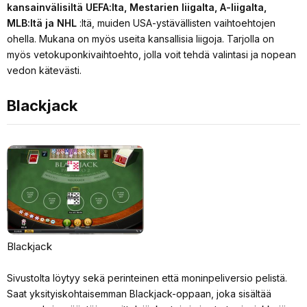
kansainvälisiltä UEFA:lta, Mestarien liigalta, A-liigalta,
MLB:ltä ja NHL
:ltä, muiden USA-ystävällisten vaihtoehtojen
ohella. Mukana on myös useita kansallisia liigoja. Tarjolla on
myös vetokuponkivaihtoehto, jolla voit tehdä valintasi ja nopean
vedon kätevästi.
Blackjack
Blackjack
Sivustolta löytyy sekä perinteinen että moninpeliversio pelistä.
Saat yksityiskohtaisemman Blackjack-oppaan, joka sisältää