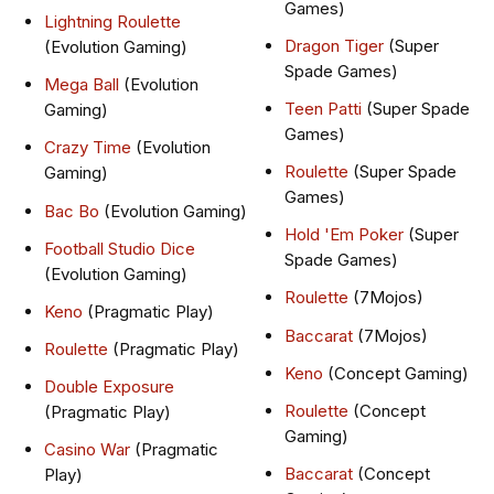
Games)
Lightning Roulette
Dragon Tiger
(Super
(Evolution Gaming)
Spade Games)
Mega Ball
(Evolution
Teen Patti
(Super Spade
Gaming)
Games)
Crazy Time
(Evolution
Roulette
(Super Spade
Gaming)
Games)
Bac Bo
(Evolution Gaming)
Hold 'Em Poker
(Super
Football Studio Dice
Spade Games)
(Evolution Gaming)
Roulette
(7Mojos)
Keno
(Pragmatic Play)
Baccarat
(7Mojos)
Roulette
(Pragmatic Play)
Keno
(Concept Gaming)
Double Exposure
Roulette
(Concept
(Pragmatic Play)
Gaming)
Casino War
(Pragmatic
Baccarat
(Concept
Play)