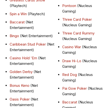
Greatest Cards Show
(Playtech)
Pontoon
(Nucleus
Gaming)
Spin a Win
(Playtech)
Three Card Poker
Baccarat
(Net
(Nucleus Gaming)
Entertainment)
Three Card Rummy
Bingo
(Net Entertainment)
(Nucleus Gaming)
Caribbean Stud Poker
(Net
Casino War
(Nucleus
Entertainment)
Gaming)
Casino Hold 'Em
(Net
Draw Hi-Lo
(Nucleus
Entertainment)
Gaming)
Golden Derby
(Net
Red Dog
(Nucleus
Entertainment)
Gaming)
Bonus Keno
(Net
Pai Gow Poker
(Nucleus
Entertainment)
Gaming)
Oasis Poker
(Net
Baccarat
(Nucleus
Entertainment)
Gaming)