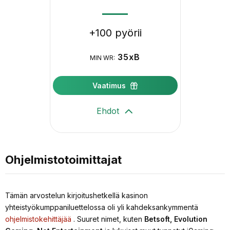
+100 pyörii
35xB
MIN WR:
Vaatimus
Ehdot
Ohjelmistotoimittajat
Tämän arvostelun kirjoitushetkellä kasinon
yhteistyökumppaniluettelossa oli yli kahdeksankymmentä
ohjelmistokehittäjää
. Suuret nimet, kuten
Betsoft, Evolution