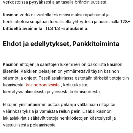
verkostoissa pysyäksesi ajan tasalla brändin uutisista.
Kasinon verkkosivustolla tekemäsi maksutapahtumat ja
henkilötietosi suojataan turvallisella yhteydellä ja uusimmalla
128-
bittisellä avaimella, TLS 1.3 -salauksella.
Ehdot ja edellytykset, Pankkitoiminta
Kasinon ehtojen ja sääntöjen lukeminen on pakollista kasinon
jäsenille. Kaikkien pelaajien on ymmärrettävä täysin kasinon
säännöt ja ohjeet. Tässä asiakirjassa esitetään tärkeitä tietoja tilin
luomisesta,
kasinobonuksista
, kotiutuksista,
kierrätysvaatimuksista ja yleisestä kelpoisuudesta.
Ehtojen ymmärtäminen auttaa pelaajia välttämään riitoja tai
väärinkäsityksiä ja varmistaa reilun pelin. Lisäksi kasinon
lakiasiakirjat sisältävät tietoja henkilötietojen käsittelystä ja
vastuullisesta pelaamisesta.