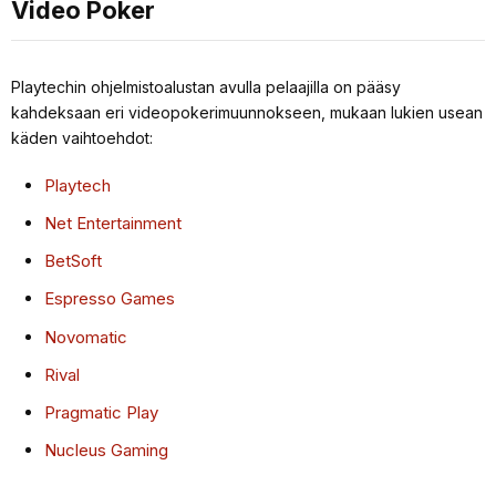
Video Poker
Playtechin ohjelmistoalustan avulla pelaajilla on pääsy
kahdeksaan eri videopokerimuunnokseen, mukaan lukien usean
käden vaihtoehdot:
Playtech
Net Entertainment
BetSoft
Espresso Games
Novomatic
Rival
Pragmatic Play
Nucleus Gaming