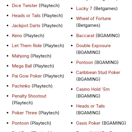
Dice Twister
(Playtech)
Lucky 7
(Betgames)
Heads or Tails
(Playtech)
Wheel of Fortune
(Betgames)
Jackpot Darts
(Playtech)
Baccarat
(BGAMING)
Keno
(Playtech)
Double Exposure
Let Them Ride
(Playtech)
(BGAMING)
Mahjong
(Playtech)
Pontoon
(BGAMING)
Mega Ball
(Playtech)
Caribbean Stud Poker
Pai Gow Poker
(Playtech)
(BGAMING)
Pachinko
(Playtech)
Casino Hold 'Em
Penalty Shootout
(BGAMING)
(Playtech)
Heads or Tails
Poker Three
(Playtech)
(BGAMING)
Pontoon
(Playtech)
Oasis Poker
(BGAMING)