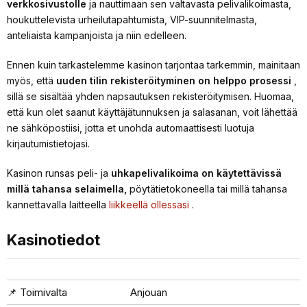
verkkosivustolle
ja nauttimaan sen valtavasta pelivalikoimasta,
houkuttelevista urheilutapahtumista, VIP-suunnitelmasta,
anteliaista kampanjoista ja niin edelleen.
Ennen kuin tarkastelemme kasinon tarjontaa tarkemmin, mainitaan
myös, että
uuden tilin rekisteröityminen on helppo prosessi
,
sillä se sisältää yhden napsautuksen rekisteröitymisen. Huomaa,
että kun olet saanut käyttäjätunnuksen ja salasanan, voit lähettää
ne sähköpostiisi, jotta et unohda automaattisesti luotuja
kirjautumistietojasi.
Kasinon runsas peli- ja
uhkapelivalikoima on käytettävissä
millä tahansa selaimella,
pöytätietokoneella tai millä tahansa
kannettavalla laitteella
liikkeellä ollessasi
.
Kasinotiedot
📌 Toimivalta
Anjouan