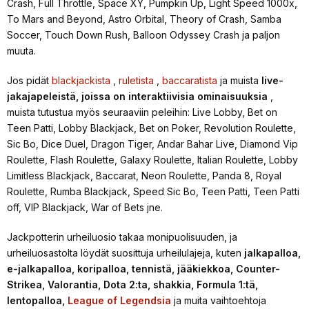
Crash, Full Throttle, Space XY, Pumpkin Up, Light Speed 1000x,
To Mars and Beyond, Astro Orbital, Theory of Crash, Samba
Soccer, Touch Down Rush, Balloon Odyssey Crash ja paljon
muuta.
Jos pidät
blackjackista
,
ruletista
,
baccaratista
ja muista
live-
jakajapeleistä, joissa on interaktiivisia ominaisuuksia
,
muista tutustua myös seuraaviin peleihin: Live Lobby, Bet on
Teen Patti, Lobby Blackjack, Bet on Poker, Revolution Roulette,
Sic Bo, Dice Duel, Dragon Tiger, Andar Bahar Live, Diamond Vip
Roulette, Flash Roulette, Galaxy Roulette, Italian Roulette, Lobby
Limitless Blackjack, Baccarat, Neon Roulette, Panda 8, Royal
Roulette, Rumba Blackjack, Speed Sic Bo, Teen Patti, Teen Patti
off, VIP Blackjack, War of Bets jne.
Jackpotterin urheiluosio takaa monipuolisuuden, ja
urheiluosastolta löydät suosittuja urheilulajeja, kuten
jalkapalloa,
e-jalkapalloa, koripalloa, tennistä, jääkiekkoa, Counter-
Strikea, Valorantia, Dota 2:ta, shakkia, Formula 1:tä,
lentopalloa,
League of Legendsia
ja muita vaihtoehtoja