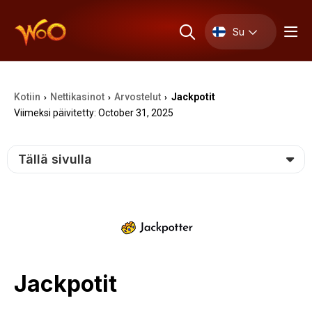
Su
Kotiin
Nettikasinot
Arvostelut
Jackpotit
›
›
›
Viimeksi päivitetty: October 31, 2025
Tällä sivulla
Jackpotit