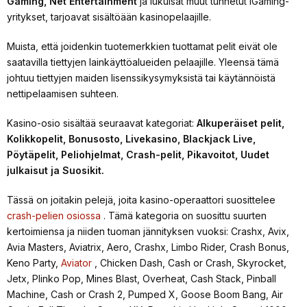
Gaming, Net Entertainment
ja lukuisat muut tunnetut iGaming-
yritykset, tarjoavat sisältöään kasinopelaajille.
Muista, että joidenkin tuotemerkkien tuottamat pelit eivät ole
saatavilla tiettyjen lainkäyttöalueiden pelaajille. Yleensä tämä
johtuu tiettyjen maiden lisenssikysymyksistä tai käytännöistä
nettipelaamisen suhteen.
Kasino-osio sisältää seuraavat kategoriat:
Alkuperäiset pelit,
Kolikkopelit, Bonusosto, Livekasino, Blackjack Live,
Pöytäpelit, Peliohjelmat, Crash-pelit, Pikavoitot, Uudet
julkaisut ja Suosikit.
Tässä on joitakin pelejä, joita kasino-operaattori suosittelee
crash-pelien osiossa
. Tämä kategoria on suosittu suurten
kertoimiensa ja niiden tuoman jännityksen vuoksi: Crashx, Avix,
Avia Masters, Aviatrix, Aero, Crashx, Limbo Rider, Crash Bonus,
Keno Party,
Aviator
, Chicken Dash, Cash or Crash, Skyrocket,
Jetx, Plinko Pop, Mines Blast, Overheat, Cash Stack, Pinball
Machine, Cash or Crash 2, Pumped X, Goose Boom Bang, Air