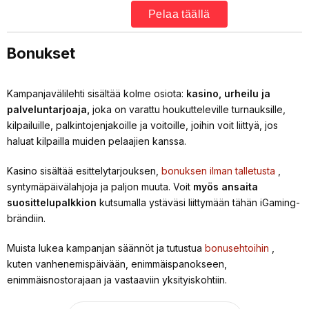
Pelaa täällä
Bonukset
Kampanjavälilehti sisältää kolme osiota:
kasino, urheilu ja
palveluntarjoaja,
joka on varattu houkutteleville turnauksille,
kilpailuille, palkintojenjakoille ja voitoille, joihin voit liittyä, jos
haluat kilpailla muiden pelaajien kanssa.
Kasino sisältää esittelytarjouksen,
bonuksen ilman talletusta
,
syntymäpäivälahjoja ja paljon muuta. Voit
myös ansaita
suosittelupalkkion
kutsumalla ystäväsi liittymään tähän iGaming-
brändiin.
Muista lukea kampanjan säännöt ja tutustua
bonusehtoihin
,
kuten vanhenemispäivään, enimmäispanokseen,
enimmäisnostorajaan ja vastaaviin yksityiskohtiin.