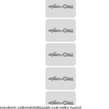
ideopokerin voittomahdollisuudet ovat melko huonot.