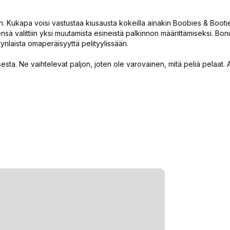
. Kukapa voisi vastustaa kiusausta kokeilla ainakin Boobies & Booties 
ä valittiin yksi muutamista esineistä palkinnon määrittämiseksi. Bonus
ynlaista omaperäisyyttä pelityylissään.
sta. Ne vaihtelevat paljon, joten ole varovainen, mitä peliä pelaat. A