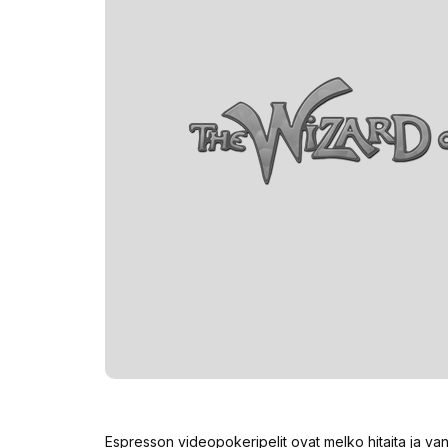
Espresson videopokeripelit ovat melko hitaita ja va