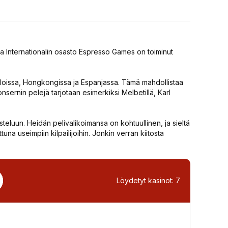
a Internationalin osasto Espresso Games on toiminut
svalloissa, Hongkongissa ja Espanjassa. Tämä mahdollistaa
onsernin pelejä tarjotaan esimerkiksi Melbetillä, Karl
eluun. Heidän pelivalikoimansa on kohtuullinen, ja sieltä
na useimpiin kilpailijoihin. Jonkin verran kiitosta
Löydetyt kasinot:
7