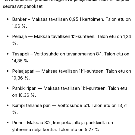
seuraavat panokset:
Banker – Maksaa tavallisen 0,95:1 kertoimen. Talon etu on
1,06 %.
Pelaaja — Maksaa tavallisen 1:1-suhteen. Talon etu on 1,24
%.
Tasapeli – Voittosuhde on tavanomainen 8:1. Talon etu on
14,36 %.
Pelaajapari — Maksaa tavallisen 11:1-suhteen. Talon etu on
10,36 %.
Pankkiiripari — Maksaa tavallisen 11:1-suhteen. Talon etu
on 10,36 %.
Kumpi tahansa pari — Voittosuhde 5:1. Talon etu on 13,71
%.
Pieni – Maksaa 3:2, kun pelaajalla ja pankkiirilla on
yhteensä neljä korttia. Talon etu on 5,27 %.