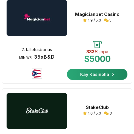
Magicianbet Casino
1.9 / 5.0
5
2. talletusbonus
333%
jopa
35xB&D
$5000
MIN WR:
Käy Kasinolla
StakeClub
1.6 / 5.0
3