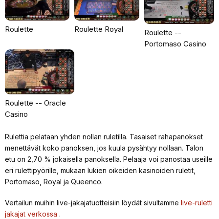
Roulette
Roulette Royal
Roulette --
Portomaso Casino
Roulette -- Oracle
Casino
Rulettia pelataan yhden nollan ruletilla. Tasaiset rahapanokset
menettävät koko panoksen, jos kuula pysähtyy nollaan. Talon
etu on 2,70 % jokaisella panoksella. Pelaaja voi panostaa useille
eri rulettipyörille, mukaan lukien oikeiden kasinoiden ruletit,
Portomaso, Royal ja Queenco.
Vertailun muihin live-jakajatuotteisiin löydät sivultamme
live-ruletti
jakajat verkossa
.