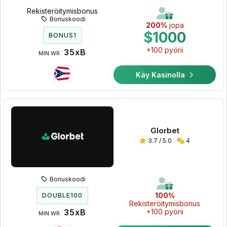
Rekisteröitymisbonus
Bonuskoodi
200%
jopa
$1000
BONUS1
+100 pyörii
35xB
MIN WR:
Käy Kasinolla
Glorbet
3.7 / 5.0
4
Bonuskoodi
100%
DOUBLE100
Rekisteröitymisbonus
35xB
+100 pyörii
MIN WR: