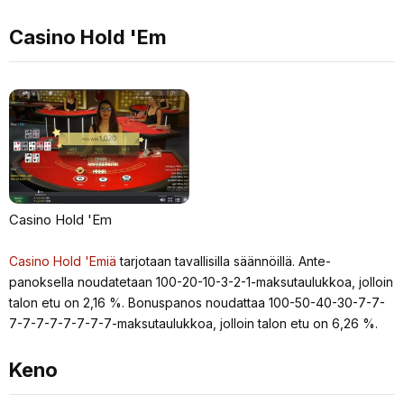
Casino Hold 'Em
Casino Hold 'Em
Casino Hold 'Emiä
tarjotaan tavallisilla säännöillä. Ante-
panoksella noudatetaan 100-20-10-3-2-1-maksutaulukkoa, jolloin
talon etu on 2,16 %. Bonuspanos noudattaa 100-50-40-30-7-7-
7-7-7-7-7-7-7-7-maksutaulukkoa, jolloin talon etu on 6,26 %.
Keno