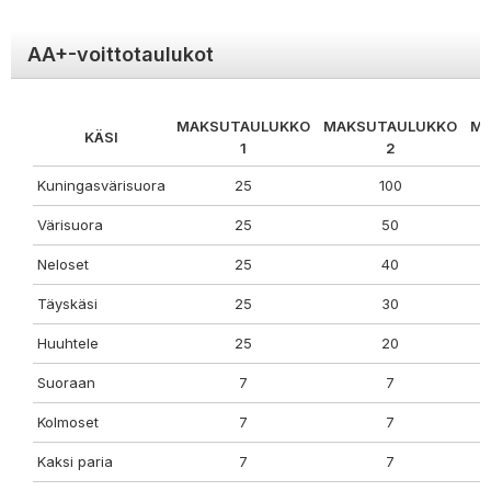
AA+-voittotaulukot
MAKSUTAULUKKO
MAKSUTAULUKKO
MA
KÄSI
1
2
Kuningasvärisuora
25
100
Värisuora
25
50
Neloset
25
40
Täyskäsi
25
30
Huuhtele
25
20
Suoraan
7
7
Kolmoset
7
7
Kaksi paria
7
7