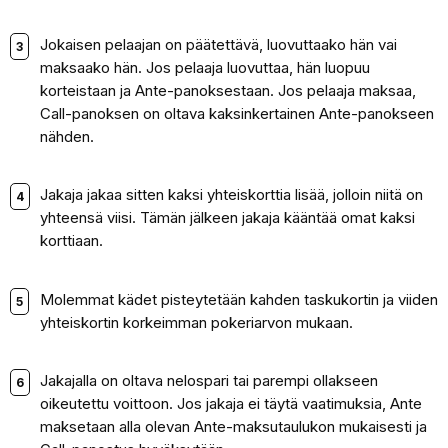
Jokaisen pelaajan on päätettävä, luovuttaako hän vai
maksaako hän. Jos pelaaja luovuttaa, hän luopuu
korteistaan ja Ante-panoksestaan. Jos pelaaja maksaa,
Call-panoksen on oltava kaksinkertainen Ante-panokseen
nähden.
Jakaja jakaa sitten kaksi yhteiskorttia lisää, jolloin niitä on
yhteensä viisi. Tämän jälkeen jakaja kääntää omat kaksi
korttiaan.
Molemmat kädet pisteytetään kahden taskukortin ja viiden
yhteiskortin korkeimman pokeriarvon mukaan.
Jakajalla on oltava nelospari tai parempi ollakseen
oikeutettu voittoon. Jos jakaja ei täytä vaatimuksia, Ante
maksetaan alla olevan Ante-maksutaulukon mukaisesti ja