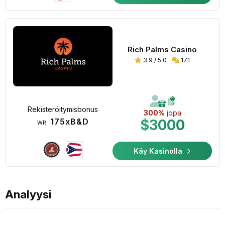
Rich Palms Casino
3.9 / 5.0
171
Rekisteröitymisbonus
300%
jopa
175xB&D
$3000
WR:
Käy Kasinolla
Analyysi