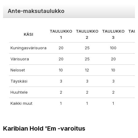
Ante-maksutaulukko
TAULUKKO
TAULUKKO
TAULUKKO
TAU
KÄSI
1
2
3
Kuningasvärisuora
20
25
100
Värisuora
20
25
20
Neloset
10
12
10
Täyskäsi
3
3
3
Huuhtele
2
2
2
Kaikki muut
1
1
1
Karibian Hold 'Em -varoitus