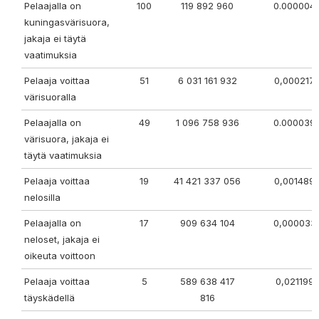
Pelaajalla on
100
119 892 960
0.000004
kuningasvärisuora,
jakaja ei täytä
vaatimuksia
Pelaaja voittaa
51
6 031 161 932
0,000217
värisuoralla
Pelaajalla on
49
1 096 758 936
0.000039
värisuora, jakaja ei
täytä vaatimuksia
Pelaaja voittaa
19
41 421 337 056
0,001489
nelosilla
Pelaajalla on
17
909 634 104
0,000033
neloset, jakaja ei
oikeuta voittoon
Pelaaja voittaa
5
589 638 417
0,021199
täyskädellä
816