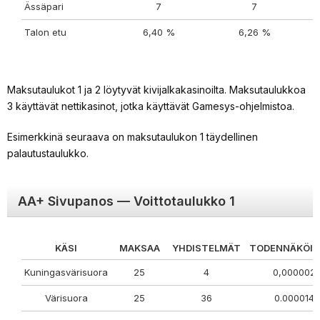
Ässäpari
7
7
Talon etu
6,40 %
6,26 %
Maksutaulukot 1 ja 2 löytyvät kivijalkakasinoilta. Maksutaulukkoa
3 käyttävät nettikasinot, jotka käyttävät Gamesys-ohjelmistoa.
Esimerkkinä seuraava on maksutaulukon 1 täydellinen
palautustaulukko.
AA+ Sivupanos — Voittotaulukko 1
KÄSI
MAKSAA
YHDISTELMÄT
TODENNÄKÖIS
Kuningasvärisuora
25
4
0,000002
Värisuora
25
36
0.000014