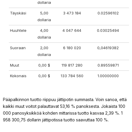
dollaria
Täyskäsi
5,00
3 473 184
0.02596102
dollaria
Huuhtele
4,00
4 047 644
0.03025494
dollaria
Suoraan
2,00
6 180 020
0,04619382
dollaria
Muut
0,00 $
119 817 280
0.89559871
Kokonais
0,00 $
133 784 560
1.00000000
Pääpalkinnon tuotto riippuu jättipotin summasta. Voin sanoa, että
kaikki muut voitot palauttavat 53,16 % panoksesta. Jokaista 100
000 panosyksikköä kohden mittarissa tuotto kasvaa 2,39 %. 1
958 300,75 dollarin jättipotissa tuotto saavuttaa 100 %.