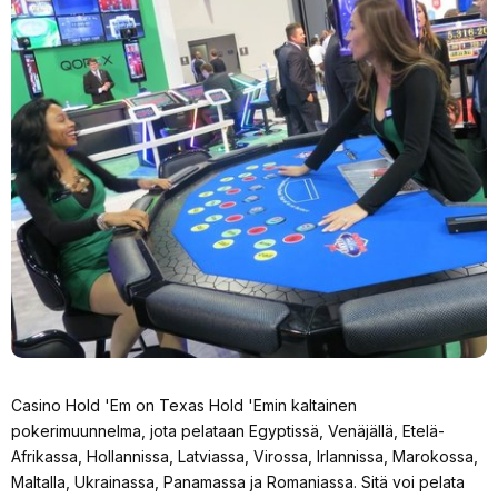
Casino Hold 'Em on Texas Hold 'Emin kaltainen
pokerimuunnelma, jota pelataan Egyptissä, Venäjällä, Etelä-
Afrikassa, Hollannissa, Latviassa, Virossa, Irlannissa, Marokossa,
Maltalla, Ukrainassa, Panamassa ja Romaniassa. Sitä voi pelata