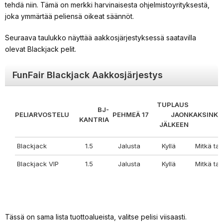
tehdä niin. Tämä on merkki harvinaisesta ohjelmistoyrityksestä,
joka ymmärtää peliensä oikeat säännöt.
Seuraava taulukko näyttää aakkosjärjestyksessä saatavilla
olevat Blackjack pelit.
FunFair Blackjack Aakkosjärjestys
TUPLAUS
BJ-
PELIARVOSTELU
PEHMEÄ 17
JAON
KAKSINKE
KANTRIA
JÄLKEEN
Blackjack
1.5
Jalusta
Kyllä
Mitkä ta
Blackjack VIP
1.5
Jalusta
Kyllä
Mitkä ta
Tässä on sama lista tuottoalueista, valitse pelisi viisaasti.