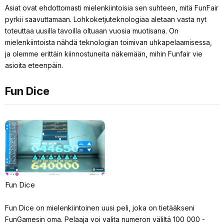
Asiat ovat ehdottomasti mielenkiintoisia sen suhteen, mitä FunFair
pyrkii saavuttamaan. Lohkoketjuteknologiaa aletaan vasta nyt
toteuttaa uusilla tavoilla oltuaan vuosia muotisana. On
mielenkiintoista nähdä teknologian toimivan uhkapelaamisessa,
ja olemme erittäin kiinnostuneita näkemään, mihin Funfair vie
asioita eteenpäin.
Fun Dice
Fun Dice
Fun Dice on mielenkiintoinen uusi peli, joka on tietääkseni
FunGamesin oma. Pelaaja voi valita numeron väliltä 100 000 -