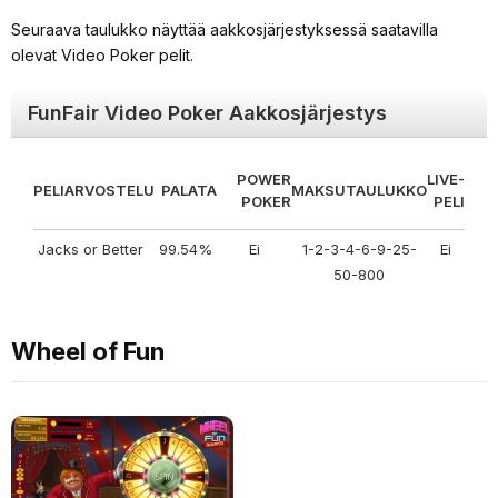
Seuraava taulukko näyttää aakkosjärjestyksessä saatavilla
olevat Video Poker pelit.
FunFair Video Poker Aakkosjärjestys
POWER
LIVE-
PELIARVOSTELU
PALATA
MAKSUTAULUKKO
POKER
PELI
Jacks or Better
99.54%
Ei
1-2-3-4-6-9-25-
Ei
50-800
Wheel of Fun