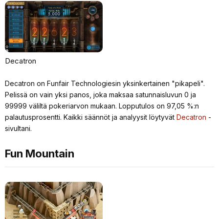
Decatron
Decatron on Funfair Technologiesin yksinkertainen "pikapeli".
Pelissä on vain yksi panos, joka maksaa satunnaisluvun 0 ja
99999 väliltä pokeriarvon mukaan. Lopputulos on 97,05 %:n
palautusprosentti. Kaikki säännöt ja analyysit löytyvät
Decatron
-
sivultani.
Fun Mountain