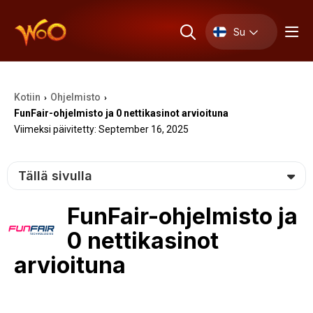
Su
Kotiin
Ohjelmisto
›
›
FunFair-ohjelmisto ja 0 nettikasinot arvioituna
Viimeksi päivitetty: September 16, 2025
Tällä sivulla
FunFair-ohjelmisto ja
0 nettikasinot
arvioituna