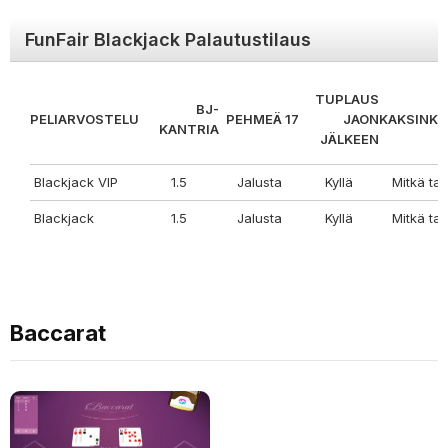
FunFair Blackjack Palautustilaus
TUPLAUS
BJ-
PELIARVOSTELU
PEHMEÄ 17
JAON
KAKSINKE
KANTRIA
JÄLKEEN
Blackjack VIP
1.5
Jalusta
Kyllä
Mitkä ta
Blackjack
1.5
Jalusta
Kyllä
Mitkä ta
Baccarat