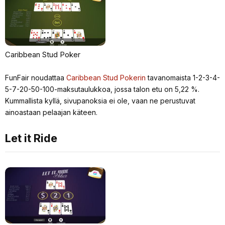
Caribbean Stud Poker
FunFair noudattaa
Caribbean Stud Pokerin
tavanomaista 1-2-3-4-
5-7-20-50-100-maksutaulukkoa, jossa talon etu on 5,22 %.
Kummallista kyllä, sivupanoksia ei ole, vaan ne perustuvat
ainoastaan pelaajan käteen.
Let it Ride