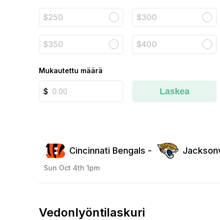
$250
$300
$350
$400
Mukautettu määrä
Laskea
Cincinnati Bengals -
Jacksonv
Sun Oct 4th 1pm
Vedonlyöntilaskuri