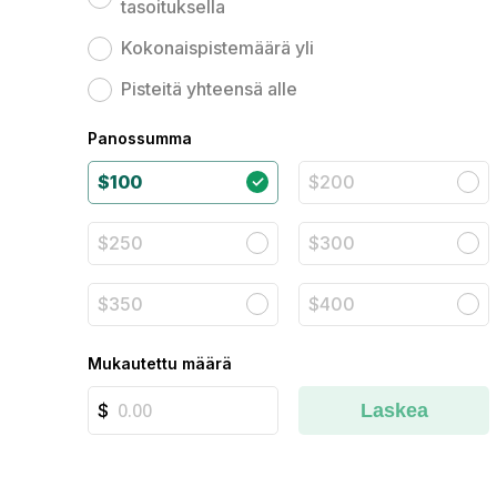
tasoituksella
Kokonaispistemäärä yli
Pisteitä yhteensä alle
Panossumma
$100
$200
$250
$300
$350
$400
Mukautettu määrä
Laskea