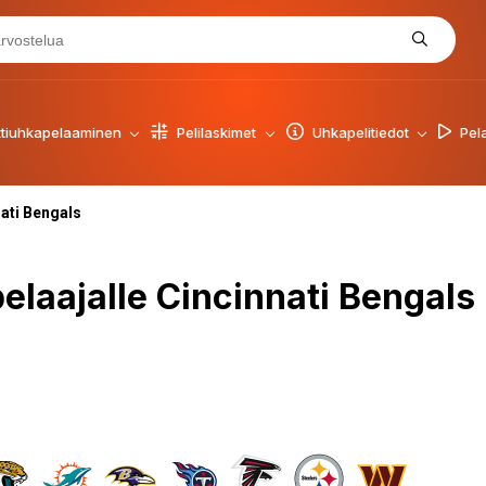
tiuhkapelaaminen
Pelilaskimet
Uhkapelitiedot
Pel
nati Bengals
elaajalle Cincinnati Bengals