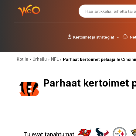
Kertoimet ja strategiat
Net
Kotiin
Urheilu
NFL
Parhaat kertoimet pelaajalle Cincin
›
›
›
Parhaat kertoimet p
Tulevat tapahtumat