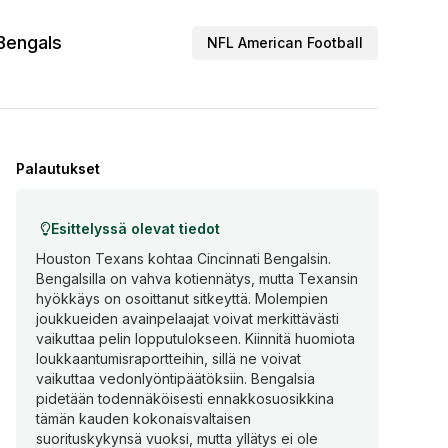
 Bengals
NFL American Football
Palautukset
Esittelyssä olevat tiedot
Houston Texans kohtaa Cincinnati Bengalsin.
Bengalsilla on vahva kotiennätys, mutta Texansin
hyökkäys on osoittanut sitkeyttä. Molempien
joukkueiden avainpelaajat voivat merkittävästi
vaikuttaa pelin lopputulokseen. Kiinnitä huomiota
loukkaantumisraportteihin, sillä ne voivat
vaikuttaa vedonlyöntipäätöksiin. Bengalsia
pidetään todennäköisesti ennakkosuosikkina
tämän kauden kokonaisvaltaisen
suorituskykynsä vuoksi, mutta yllätys ei ole