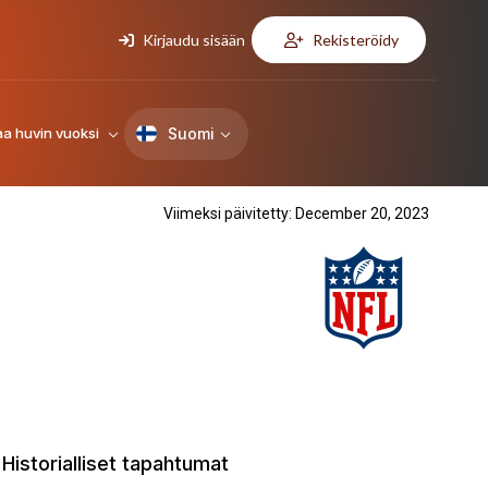
Kirjaudu sisään
Rekisteröidy
Suomi
aa huvin vuoksi
Viimeksi päivitetty: December 20, 2023
Historialliset tapahtumat