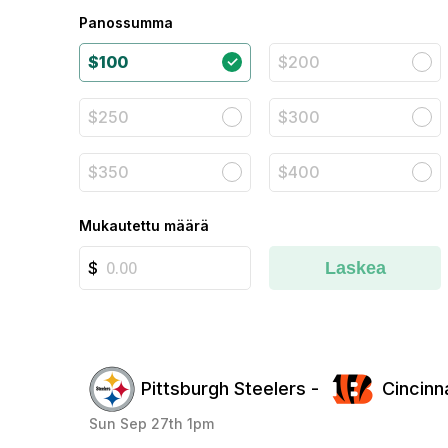
Panossumma
$100
$200
$250
$300
$350
$400
Mukautettu määrä
Laskea
Pittsburgh Steelers -
Cincinn
Sun Sep 27th 1pm