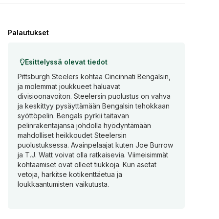
Palautukset
Esittelyssä olevat tiedot
Pittsburgh Steelers kohtaa Cincinnati Bengalsin,
ja molemmat joukkueet haluavat
divisioonavoiton. Steelersin puolustus on vahva
ja keskittyy pysäyttämään Bengalsin tehokkaan
syöttöpelin. Bengals pyrkii taitavan
pelinrakentajansa johdolla hyödyntämään
mahdolliset heikkoudet Steelersin
puolustuksessa. Avainpelaajat kuten Joe Burrow
ja T.J. Watt voivat olla ratkaisevia. Viimeisimmät
kohtaamiset ovat olleet tiukkoja. Kun asetat
vetoja, harkitse kotikenttäetua ja
loukkaantumisten vaikutusta.