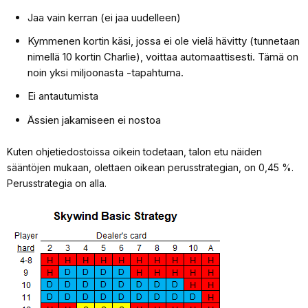
Jaa vain kerran (ei jaa uudelleen)
Kymmenen kortin käsi, jossa ei ole vielä hävitty (tunnetaan
nimellä 10 kortin Charlie), voittaa automaattisesti. Tämä on
noin yksi miljoonasta -tapahtuma.
Ei antautumista
Ässien jakamiseen ei nostoa
Kuten ohjetiedostoissa oikein todetaan, talon etu näiden
sääntöjen mukaan, olettaen oikean perusstrategian, on 0,45 %.
Perusstrategia on alla.