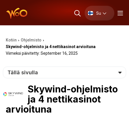
Su
Kotiin
Ohjelmisto
›
›
Skywind-ohjelmisto ja 4 nettikasinot arvioituna
Viimeksi päivitetty: September 16, 2025
Tällä sivulla
Skywind-ohjelmisto
ja 4 nettikasinot
arvioituna