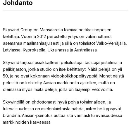
Johdanto
Skywind Group on Mansaarella toimiva nettikasinopelien
kehittäjä. Vuonna 2012 perustettu yritys on vakiinnuttanut
asemansa maailmanlaajuisesti ja sillä on toimistot Valko-Venäjällä,
Latviassa, Kyproksella, Ukrainassa ja Australiassa.
Skywind tarjoaa asiakkailleen pelialustoja, taustajärjestelmiä ja
pelikirjaston, jonka studio on itse kehittänyt. Näitä pelejä on yli
50, ja ne ovat kokonaan videokolikkopelityyppiä. Monet näistä
peleistä on kehitetty Aasian markkinoita ajatellen, mutta on
olemassa myös muita pelejä, joilla on laajempi vetovoima.
Skywindillä on ehdottomasti hyvä pohja toiminnalleen, ja
tulevaisuudessa on mielenkiintoista nähdä, miten he kypsyvät
brändinä. Aasian-painotus auttaa sitä varmasti tulevaisuudessa
markkinoiden kasvaessa.