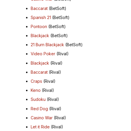
Baccarat
(BetSoft)
Spanish 21
(BetSoft)
Pontoon
(BetSoft)
Blackjack
(BetSoft)
21 Burn Blackjack
(BetSoft)
Video Poker
(Rival)
Blackjack
(Rival)
Baccarat
(Rival)
Craps
(Rival)
Keno
(Rival)
Sudoku
(Rival)
Red Dog
(Rival)
Casino War
(Rival)
Let it Ride
(Rival)