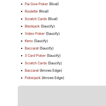
Pai Gow Poker
(Rival)
Roulette
(Rival)
Scratch Cards
(Rival)
Blackjack
(Saucify)
Video Poker
(Saucify)
Keno
(Saucify)
Baccarat
(Saucify)
3 Card Poker
(Saucify)
Scratch Cards
(Saucify)
Baccarat
(Arrows Edge)
Pokerjack
(Arrows Edge)