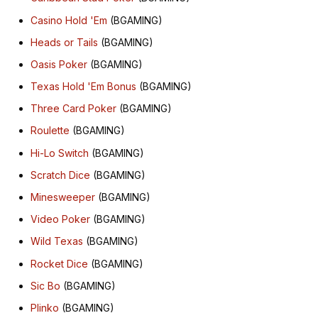
Casino Hold 'Em
(BGAMING)
Heads or Tails
(BGAMING)
Oasis Poker
(BGAMING)
Texas Hold 'Em Bonus
(BGAMING)
Three Card Poker
(BGAMING)
Roulette
(BGAMING)
Hi-Lo Switch
(BGAMING)
Scratch Dice
(BGAMING)
Minesweeper
(BGAMING)
Video Poker
(BGAMING)
Wild Texas
(BGAMING)
Rocket Dice
(BGAMING)
Sic Bo
(BGAMING)
Plinko
(BGAMING)