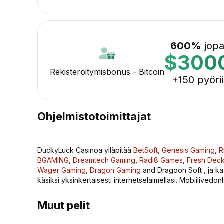
600%
jop
$300
Rekisteröitymisbonus - Bitcoin
+150 pyörii
Ohjelmistotoimittajat
DuckyLuck Casinoa ylläpitää
BetSoft
,
Genesis Gaming
,
R
BGAMING
,
Dreamtech Gaming
,
Radi8 Games
,
Fresh Deck
Wager Gaming
,
Dragon Gaming
and Dragoon Soft , ja kas
käsiksi yksinkertaisesti internetselaimellasi. Mobiilivedonl
Muut pelit