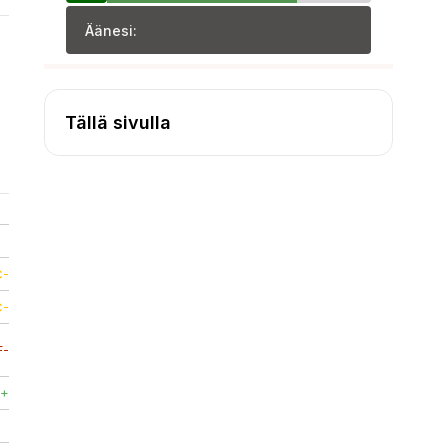
Äänesi:
Tällä sivulla
C-
C-
F-
+