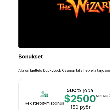
Bonukset
Alla on luettelo DuckyLuck Casinon tällä hetkellä tarjoam
500%
jopa
$2500
MIN WR:
Rekisteröitymisbonus
+150 pyörii