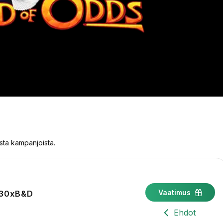
ista kampanjoista.
Vaatimus
30xB&D
Ehdot