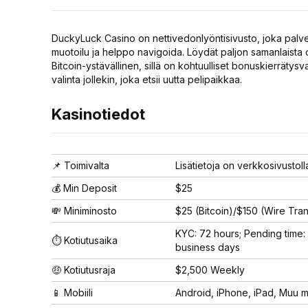
DuckyLuck Casino on nettivedonlyöntisivusto, joka palve
muotoilu ja helppo navigoida. Löydät paljon samanlaista o
Bitcoin-ystävällinen, sillä on kohtuulliset bonuskierräty
valinta jollekin, joka etsii uutta pelipaikkaa.
Kasinotiedot
📌 Toimivalta
Lisätietoja on verkkosivustoll
💰 Min Deposit
$25
💸 Miniminosto
$25 (Bitcoin)/$150 (Wire Tra
KYC: 72 hours; Pending time: w
⏱️ Kotiutusaika
business days
🤑 Kotiutusraja
$2,500 Weekly
📱 Mobiili
Android, iPhone, iPad, Muu mo