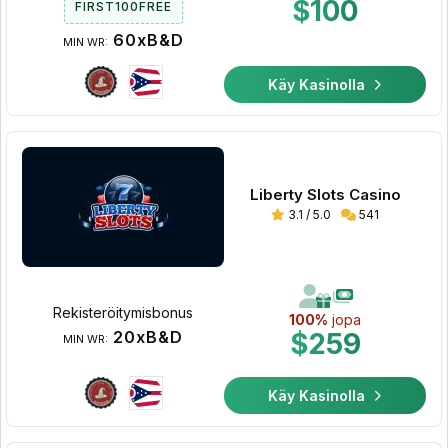
$100
FIRST100FREE
60xB&D
MIN WR:
Käy Kasinolla
Liberty Slots Casino
3.1 / 5.0
541
Rekisteröitymisbonus
100%
jopa
20xB&D
$259
MIN WR:
Käy Kasinolla