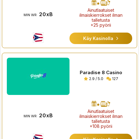
Ainutlaatuiset
20xB
ilmaiskierrokset ilman
MIN WR:
talletusta
+25 pyörii
Käy Kasinolla
Paradise 8 Casino
2.9 / 5.0
127
Ainutlaatuiset
20xB
ilmaiskierrokset ilman
MIN WR:
talletusta
+108 pyörii