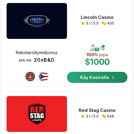
Lincoln Casino
3.1 / 5.0
405
Rekisteröitymisbonus
100%
jopa
20xB&D
$1000
MIN WR:
Käy Kasinolla
Red Stag Casino
3.1 / 5.0
548