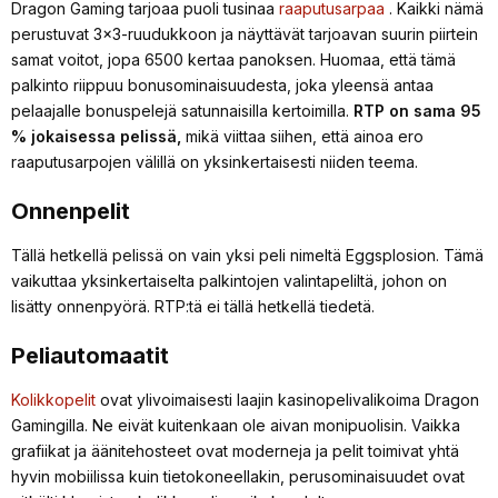
Dragon Gaming tarjoaa puoli tusinaa
raaputusarpaa
. Kaikki nämä
perustuvat 3x3-ruudukkoon ja näyttävät tarjoavan suurin piirtein
samat voitot, jopa 6500 kertaa panoksen. Huomaa, että tämä
palkinto riippuu bonusominaisuudesta, joka yleensä antaa
pelaajalle bonuspelejä satunnaisilla kertoimilla.
RTP on sama 95
% jokaisessa pelissä,
mikä viittaa siihen, että ainoa ero
raaputusarpojen välillä on yksinkertaisesti niiden teema.
Onnenpelit
Tällä hetkellä pelissä on vain yksi peli nimeltä Eggsplosion. Tämä
vaikuttaa yksinkertaiselta palkintojen valintapeliltä, johon on
lisätty onnenpyörä. RTP:tä ei tällä hetkellä tiedetä.
Peliautomaatit
Kolikkopelit
ovat ylivoimaisesti laajin kasinopelivalikoima Dragon
Gamingilla. Ne eivät kuitenkaan ole aivan monipuolisin. Vaikka
grafiikat ja äänitehosteet ovat moderneja ja pelit toimivat yhtä
hyvin mobiilissa kuin tietokoneellakin, perusominaisuudet ovat