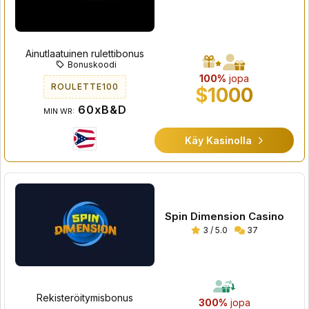
Ainutlaatuinen rulettibonus
Bonuskoodi
100%
jopa
ROULETTE100
$1000
60xB&D
MIN WR:
Käy Kasinolla
Spin Dimension Casino
3 / 5.0
37
Rekisteröitymisbonus
300%
jopa