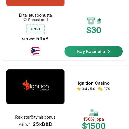
Ei talletusbonusta
Bonuskoodi
$30
DRIVE
53xB
MIN WR:
Käy Kasinolla
Ignition Casino
3.4 / 5.0
379
Rekisteröitymisbonus
150%
jopa
25xB&D
$1500
MIN WR: