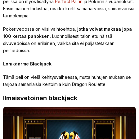
pelissä on myös lisättynä
Perfect Pairin
ja Pokerin sivupanokset.
Ensimmäinen tarkistaa, ovatko kortit samanarvoisia, samanvärisiä
tai molempia.
Pokerivedossa on viisi vaihtoehtoa,
jotka voivat maksaa jopa
100 kertaa panoksen.
Luonnollisesti talon etu näissä
sivuvedoissa on erilainen, vaikka sitä ei paljastetakaan
pelitiedoissa.
Lohikäärme Blackjack
Tämä peli on vielä kehitysvaiheessa, mutta huhujen mukaan se
tarjoaa samanlaisia kertoimia kuin Dragon Roulette.
Ilmaisvetoinen blackjack