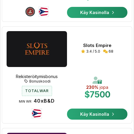
Käy Kasinolla
Slots Empire
3.4 / 5.0
68
Rekisteröitymisbonus
Bonuskoodi
230%
jopa
TOTALWAR
$7500
40xB&D
MIN WR:
Käy Kasinolla