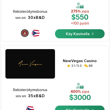
275%
jopa
Rekisteröitymisbonus
$550
30xB&D
MIN WR:
+100 pyörii
Käy Kasinolla
NewVegas Casino
3.1 / 5.0
88
Rekisteröitymisbonus
400%
jopa
35xB&D
$3000
MIN WR: