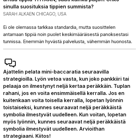
sinulla suosituksia tippien summista?
SARAH ALKAEN CHICAGO, USA
Ei ole olemassa tarkkaa standardia, mutta suosittelen
antamaan tippiä noin puolet keskimääräisestä panoksestasi
tunnissa. Enemmän hyvästä palvelusta, vähemmän huonosta.
Ajattelin pelata mini-baccaratia seuraavilla
strategioilla. Lyön vetoa vasta, kun joko pankkiiri tai
pelaaja on ilmestynyt neljä kertaa peräkkäin. Tuplan
rahani, jos en voita ensimmäisellä kerralla. Jos en
kuitenkaan voita toisella kerralla, lopetan lyönnin
toistaiseksi, kunnes seuraavat neljä peräkkäistä
symbolia ilmestyvät uudelleen. Kun voitan, lopetan
myös lyönnin, kunnes seuraavat neljä peräkkäistä
symbolia ilmestyvät uudelleen. Arvioithan
strategiaani. Kiitos!