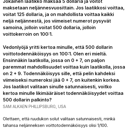
Jokainen laatikko maksaa 5 dollaria ja voitot
maksetaan neljännesvuosittain. Jos laatikkosi voittaa,
voitat 125 dollaria, ja on mahdollista voittaa kaikki
neljä neljännestä, jos viimeiset numerot pysyvät
samoina, jolloin voitat 500 dollaria, jolloin
voittokerroin on 100:1.
Vedonlyöjä yritti kertoa minulle, että 500 dollarin
voittotodennäköisyys on 100:1. Olen eri mieltä.
Ensinnäkin laatikolla, jossa on 0 + 7, on paljon
paremmat mahdollisuudet voittaa kuin laatikolla, jossa
on 2 + 9. Todennäköisyys sille, että pelin kahdeksi
viimeiseksi numeroksi jää 0 + 7, on kuitenkin korkea.
Jos laatikot valitaan sinulle satunnaisesti, voitko
kertoa minulle likimääräiset todennäköisyydet voittaa
500 dollarin palkinto?
SAM ALKAEN PHILLIPSBURG, USA
Olettaen, että ruudukon solut valitaan satunnaisesti, minkä
tahansa neljänneksen voittotodennäköisyys olisi 1/100.