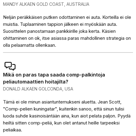
MANDY ALKAEN GOLD COAST, AUSTRALIA
Neljän peräkkäisen putken odottaminen ei auta. Korteilla ei ole
muistia. Tuplaaminen tappion jälkeen ei myöskään auta.
Suosittelen panostamaan pankkiirille joka kerta. Käsien
ohittaminen on ok, itse asiassa paras mahdollinen strategia on
olla pelaamatta ollenkaan.
Mikä on paras tapa saada comp-palkintoja
peliautomaattien hoitajilta?
DONALD ALKAEN GOLCONDA, USA
Tämä ei ole minun asiantuntemukseni aluetta. Jean Scott,
"Comp-pelien kuningatar", kuitenkin sanoo, että sinun tulisi
luoda suhde kasinoisäntään aina, kun aiot pelata paljon. Pyydä
heiltä sitten comp-peliä, kun olet antanut heille tarpeeksi
peliaikaa.