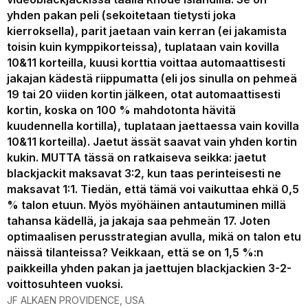
yhden pakan peli (sekoitetaan tietysti joka
kierroksella), parit jaetaan vain kerran (ei jakamista
toisin kuin kymppikorteissa), tuplataan vain kovilla
10&11 korteilla, kuusi korttia voittaa automaattisesti
jakajan kädestä riippumatta (eli jos sinulla on pehmeä
19 tai 20 viiden kortin jälkeen, otat automaattisesti
kortin, koska on 100 % mahdotonta hävitä
kuudennella kortilla), tuplataan jaettaessa vain kovilla
10&11 korteilla). Jaetut ässät saavat vain yhden kortin
kukin. MUTTA tässä on ratkaiseva seikka: jaetut
blackjackit maksavat 3:2, kun taas perinteisesti ne
maksavat 1:1. Tiedän, että tämä voi vaikuttaa ehkä 0,5
% talon etuun. Myös myöhäinen antautuminen millä
tahansa kädellä, ja jakaja saa pehmeän 17. Joten
optimaalisen perusstrategian avulla, mikä on talon etu
näissä tilanteissa? Veikkaan, että se on 1,5 %:n
paikkeilla yhden pakan ja jaettujen blackjackien 3-2-
voittosuhteen vuoksi.
JF ALKAEN PROVIDENCE, USA