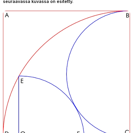
seuraavassa kuvassa on esitetty.