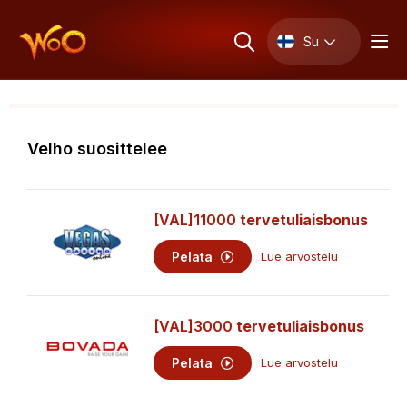
Su
Velho suosittelee
[VAL]11000
tervetuliaisbonus
Pelata
Lue arvostelu
[VAL]3000
tervetuliaisbonus
Pelata
Lue arvostelu