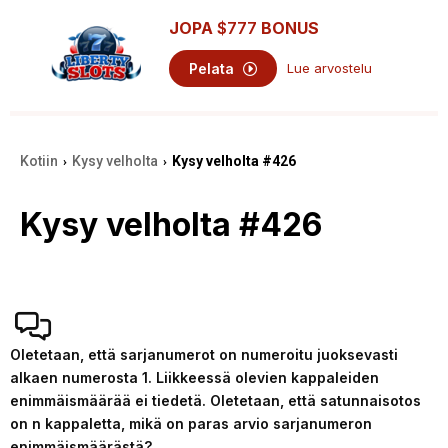
JOPA
$777
BONUS
Pelata
Lue arvostelu
Kotiin
Kysy velholta
Kysy velholta #426
›
›
Kysy velholta #426
Oletetaan, että sarjanumerot on numeroitu juoksevasti
alkaen numerosta 1. Liikkeessä olevien kappaleiden
enimmäismäärää ei tiedetä. Oletetaan, että satunnaisotos
on n kappaletta, mikä on paras arvio sarjanumeron
enimmäismäärästä?