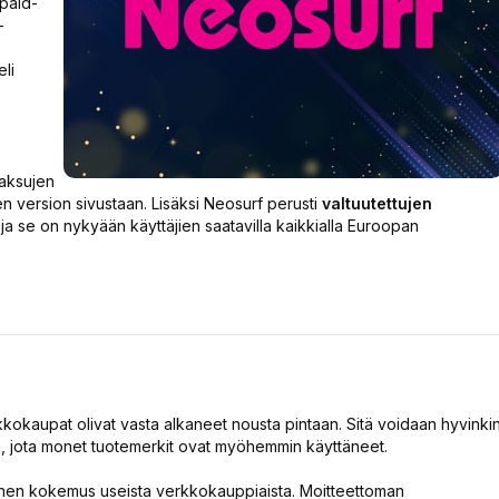
epaid-
-
eli
maksujen
en version sivustaan. Lisäksi Neosurf perusti
valtuutettujen
a se on nykyään käyttäjien saatavilla kaikkialla Euroopan
kokaupat olivat vasta alkaneet nousta pintaan. Sitä voidaan hyvinki
, jota monet tuotemerkit ovat myöhemmin käyttäneet.
enen kokemus useista verkkokauppiaista. Moitteettoman