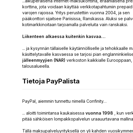
...alkuperäisenä internet-maksukorttina, eräänlaisena pr
korttina, jota voidaan käyttää verkkotapahtumiin prepaid
varojen rajoissa. Yritys perustettiin vuonna 2004, ja sen
pääkonttori sijaitsee Pariisissa, Ranskassa. Aluksi se palv
kotimarkkinoitaan tarjoamalla palveluita vain ranskaksi.
Liikenteen alkaessa kuitenkin kasvaa…
... ja kysynnän tällaiselle käytännölliselle ja tehokkaalle 
käsittelytavalle kasvaessa se tarjosi pian englanninkielis
jälleenmyyjien (NAR)
verkoston kaikkialle Eurooppaan, j
talousalueella.
Tietoja PayPalista
PayPal, aiemmin tunnettu nimellä Confinity…
... aloitti toimintansa kaukaisessa
vuonna 1998
, kun verk
pitää sähköisen lompakkopalvelun uraauurtavana mallina
Tällä maksupalveluyrityksellä on yli kahden vuosikymm