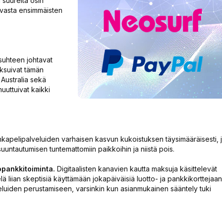
 suurelta osin
 vasta ensimmäisten
 suhteen johtavat
ksuivat tämän
 Australia sekä
uttuivat kaikki
 uhkapelipalveluiden varhaisen kasvun kukoistuksen täysimääräisesti, 
uuntautumisen tuntemattomiin paikkoihin ja niistä pois.
pankkitoiminta.
Digitaalisten kanavien kautta maksuja käsittelevät
elä liian skeptisiä käyttämään jokapäiväisiä luotto- ja pankkikorttejaan
veluiden perustamiseen, varsinkin kun asianmukainen sääntely tuki