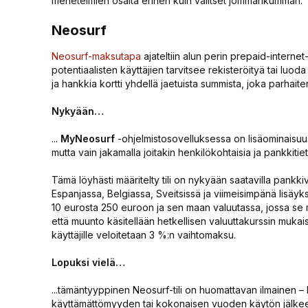
menetelmien osalta ennen kuin valitset jommankumman.
Neosurf
Neosurf-maksutapa
ajateltiin alun perin prepaid-internet-
potentiaalisten käyttäjien tarvitsee rekisteröityä tai luoda 
ja hankkia kortti yhdellä jaetuista summista, joka parhaiten
Nykyään…
...
MyNeosurf
-ohjelmistosovelluksessa on lisäominaisuus, j
mutta vain jakamalla joitakin henkilökohtaisia ja pankkitie
Tämä löyhästi määritelty tili on nykyään saatavilla pankk
Espanjassa, Belgiassa, Sveitsissä ja viimeisimpänä lisäy
10 eurosta 250 euroon ja sen maan valuutassa, jossa se 
että muunto käsitellään hetkellisen valuuttakurssin mukais
käyttäjille veloitetaan 3 %:n vaihtomaksu.
Lopuksi vielä…
...tämäntyyppinen Neosurf-tili on huomattavan ilmainen
käyttämättömyyden tai kokonaisen vuoden käytön jälkeen 