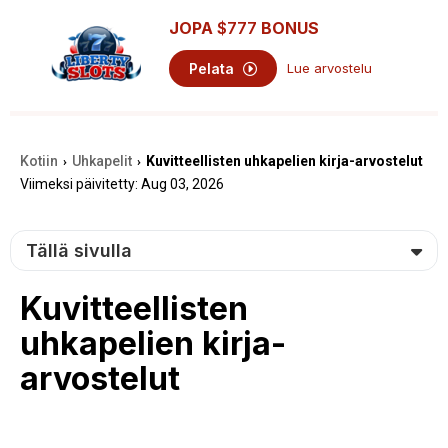
JOPA
$777
BONUS
Pelata
Lue arvostelu
Kotiin
Uhkapelit
Kuvitteellisten uhkapelien kirja-arvostelut
›
›
Viimeksi päivitetty: Aug 03, 2026
Tällä sivulla
Kuvitteellisten
uhkapelien kirja-
arvostelut