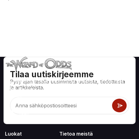
Tilaa uutiskirjeemme
Pysy ajan tasalla uusimmista uutisista, tiedotteista
Matemaattisesti oikeita strategioita ja tietoa kasinopeleihin,
ja artikkeleista.
kuten blackjack, craps, ruletti ja satoihin muihin pelattaviin
peleihin.
Luokat
Tietoa meistä