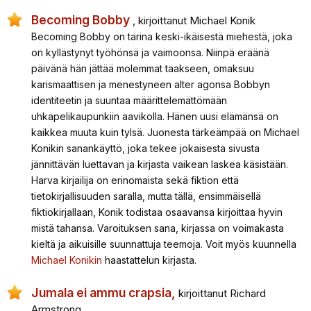
Becoming Bobby
, kirjoittanut Michael Konik
Becoming Bobby on tarina keski-ikäisestä miehestä, joka
on kyllästynyt työhönsä ja vaimoonsa. Niinpä eräänä
päivänä hän jättää molemmat taakseen, omaksuu
karismaattisen ja menestyneen alter agonsa Bobbyn
identiteetin ja suuntaa määrittelemättömään
uhkapelikaupunkiin aavikolla. Hänen uusi elämänsä on
kaikkea muuta kuin tylsä. Juonesta tärkeämpää on Michael
Konikin sanankäyttö, joka tekee jokaisesta sivusta
jännittävän luettavan ja kirjasta vaikean laskea käsistään.
Harva kirjailija on erinomaista sekä fiktion että
tietokirjallisuuden saralla, mutta tällä, ensimmäisellä
fiktiokirjallaan, Konik todistaa osaavansa kirjoittaa hyvin
mistä tahansa. Varoituksen sana, kirjassa on voimakasta
kieltä ja aikuisille suunnattuja teemoja. Voit myös kuunnella
Michael Konikin
haastattelun kirjasta.
Jumala ei ammu crapsia,
kirjoittanut Richard
Armstrong