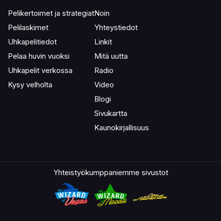
Pelikertoimet ja strategiat
Noin
Pelilaskimet
Yhteystiedot
Uhkapelitiedot
Linkit
Pelaa huvin vuoksi
Mitä uutta
Uhkapelit verkossa
Radio
Kysy velholta
Video
Blogi
Sivukartta
Kaunokirjallisuus
Yhteistyökumppaniemme sivustot