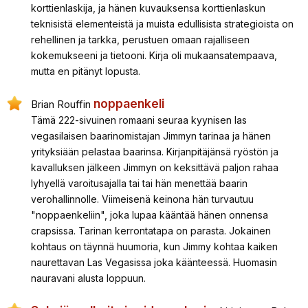
korttienlaskija, ja hänen kuvauksensa korttienlaskun
teknisistä elementeistä ja muista edullisista strategioista on
rehellinen ja tarkka, perustuen omaan rajalliseen
kokemukseeni ja tietooni. Kirja oli mukaansatempaava,
mutta en pitänyt lopusta.
noppaenkeli
Brian Rouffin
Tämä 222-sivuinen romaani seuraa kyynisen las
vegasilaisen baarinomistajan Jimmyn tarinaa ja hänen
yrityksiään pelastaa baarinsa. Kirjanpitäjänsä ryöstön ja
kavalluksen jälkeen Jimmyn on keksittävä paljon rahaa
lyhyellä varoitusajalla tai tai hän menettää baarin
verohallinnolle. Viimeisenä keinona hän turvautuu
"noppaenkeliin", joka lupaa kääntää hänen onnensa
crapsissa. Tarinan kerrontatapa on parasta. Jokainen
kohtaus on täynnä huumoria, kun Jimmy kohtaa kaiken
naurettavan Las Vegasissa joka käänteessä. Huomasin
nauravani alusta loppuun.