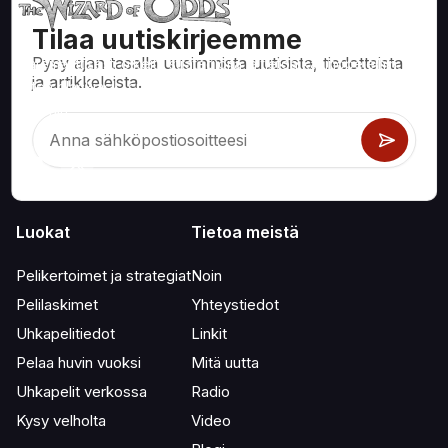
Tilaa uutiskirjeemme
Pysy ajan tasalla uusimmista uutisista, tiedotteista
Matemaattisesti oikeita strategioita ja tietoa kasinopeleihin,
ja artikkeleista.
kuten blackjack, craps, ruletti ja satoihin muihin pelattaviin
peleihin.
Luokat
Tietoa meistä
Pelikertoimet ja strategiat
Noin
Pelilaskimet
Yhteystiedot
Uhkapelitiedot
Linkit
Pelaa huvin vuoksi
Mitä uutta
Uhkapelit verkossa
Radio
Kysy velholta
Video