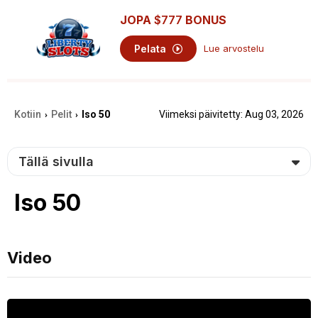
JOPA
$777
BONUS
Pelata
Lue arvostelu
Kotiin
Pelit
Iso 50
Viimeksi päivitetty: Aug 03, 2026
›
›
Tällä sivulla
Iso 50
Video