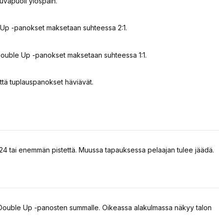
kuvapuoli ylöspäin.
 Up -panokset maksetaan suhteessa 2:1.
a Double Up -panokset maksetaan suhteessa 1:1.
että tuplauspanokset häviävät.
 24 tai enemmän pistettä. Muussa tapauksessa pelaajan tulee jäädä.
a Double Up -panosten summalle. Oikeassa alakulmassa näkyy talon