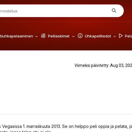
tiuhkapelaaminen
Pelilaskimet
Uhkapelitiedot
Pel
Viimeksi päivitetty: Aug 03, 20
Vegasissa 1. marraskuuta 2013. Se on helppo peli oppia ja pelata, j