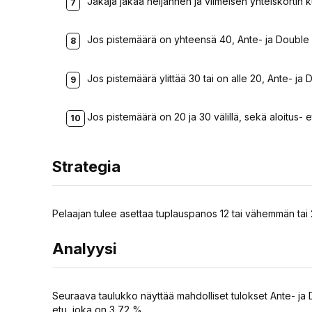
Jakaja jakaa neljännen ja viimeisen yhteiskortin 
Jos pistemäärä on yhteensä 40, Ante- ja Double
Jos pistemäärä ylittää 30 tai on alle 20, Ante- j
Jos pistemäärä on 20 ja 30 välillä, sekä aloitus- 
Strategia
Pelaajan tulee asettaa tuplauspanos 12 tai vähemmän tai
Analyysi
Seuraava taulukko näyttää mahdolliset tulokset Ante- j
etu, joka on 3,72 %.