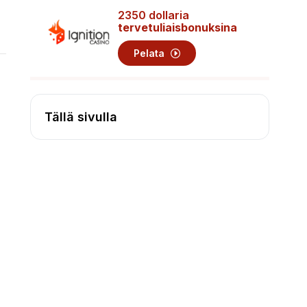
2350 dollaria
tervetuliaisbonuksina
Pelata
Tällä sivulla