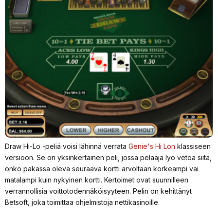
Draw Hi-Lo -peliä voisi lähinnä verrata
Genie's Hi Lon
klassiseen
versioon. Se on yksinkertainen peli, jossa pelaaja lyö vetoa siitä,
onko pakassa oleva seuraava kortti arvoltaan korkeampi vai
matalampi kuin nykyinen kortti. Kertoimet ovat suunnilleen
verrannollisia voittotodennäköisyyteen. Pelin on kehittänyt
Betsoft, joka toimittaa ohjelmistoja nettikasinoille.