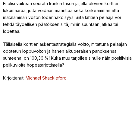
Ei olisi vaikeaa seurata kunkin tason jäljellä olevien korttien
lukumäärää, jotta voidaan määrittää sekä korkeamman että
matalamman voiton todennäköisyys. Siitä lähtien pelaaja voi
tehdä täydellisen päätöksen siitä, mihin suuntaan jatkaa tai
lopettaa.
Tällaisella korttienlaskentastrategialla voitto, mitattuna pelaajan
odotetun loppuvoiton ja hänen alkuperäisen panoksensa
suhteena, on 100,36 %! Kuka muu tarjoilee sinulle näin positiivisia
pelikuvioita hopeatarjottimella?
Kirjoittanut:
Michael Shackleford