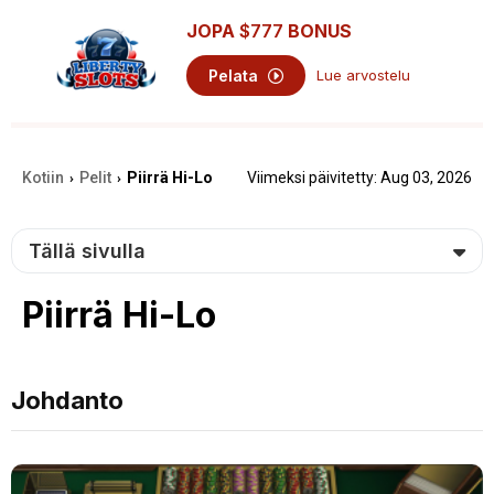
JOPA
$777
BONUS
Pelata
Lue arvostelu
Kotiin
Pelit
Piirrä Hi-Lo
Viimeksi päivitetty: Aug 03, 2026
›
›
Tällä sivulla
Piirrä Hi-Lo
Johdanto