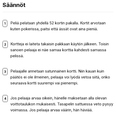
Säännöt
Peliä pelataan yhdellä 52 kortin pakalla. Kortit arvotaan
kuten pokerissa, paitsi että ässät ovat aina pieniä.
Kortteja
ei
laiteta takaisin pakkaan käytön jälkeen. Toisin
sanoen pelaaja ei näe samaa korttia kahdesti samassa
pelissä.
Pelaajalle annetaan satunnainen kortti. Niin kauan kuin
päätös ei ole ilmeinen, pelaaja voi lyödä vetoa siitä, onko
seuraava kortti suurempi vai pienempi.
Jos pelaaja arvaa oikein, hänelle maksetaan alla olevan
voittotaulukon mukaisesti. Tasapelin sattuessa veto pysyy
voimassa. Jos pelaaja arvaa väärin, hän häviää.