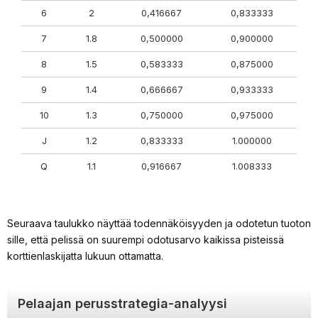
6
2
0,416667
0,833333
7
1.8
0,500000
0,900000
8
1.5
0,583333
0,875000
9
1.4
0,666667
0,933333
10
1.3
0,750000
0,975000
J
1.2
0,833333
1.000000
Q
1.1
0,916667
1.008333
Seuraava taulukko näyttää todennäköisyyden ja odotetun tuoton
sille, että pelissä on suurempi odotusarvo kaikissa pisteissä
korttienlaskijatta lukuun ottamatta.
Pelaajan perusstrategia-analyysi