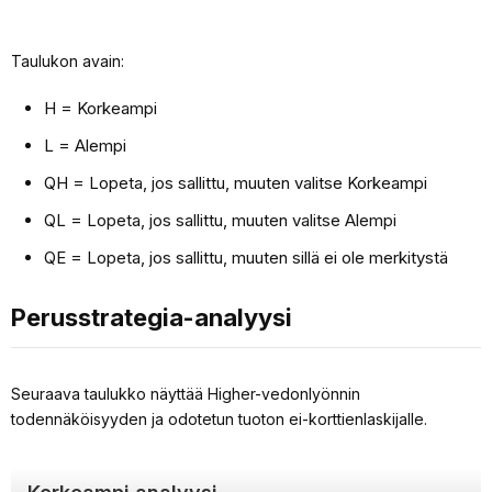
Taulukon avain:
H = Korkeampi
L = Alempi
QH = Lopeta, jos sallittu, muuten valitse Korkeampi
QL = Lopeta, jos sallittu, muuten valitse Alempi
QE = Lopeta, jos sallittu, muuten sillä ei ole merkitystä
Perusstrategia-analyysi
Seuraava taulukko näyttää Higher-vedonlyönnin
todennäköisyyden ja odotetun tuoton ei-korttienlaskijalle.