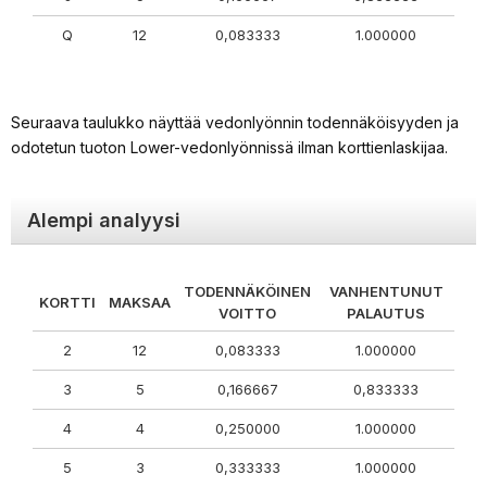
Q
12
0,083333
1.000000
Seuraava taulukko näyttää vedonlyönnin todennäköisyyden ja
odotetun tuoton Lower-vedonlyönnissä ilman korttienlaskijaa.
Alempi analyysi
TODENNÄKÖINEN
VANHENTUNUT
KORTTI
MAKSAA
VOITTO
PALAUTUS
2
12
0,083333
1.000000
3
5
0,166667
0,833333
4
4
0,250000
1.000000
5
3
0,333333
1.000000