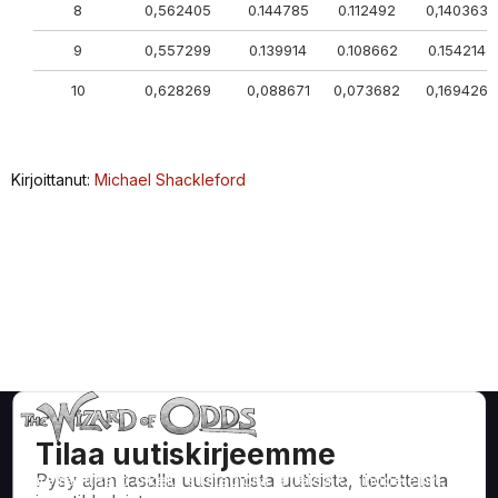
8
0,562405
0.144785
0.112492
0,140363
9
0,557299
0.139914
0.108662
0.154214
10
0,628269
0,088671
0,073682
0,169426
Kirjoittanut:
Michael Shackleford
Tilaa uutiskirjeemme
Pysy ajan tasalla uusimmista uutisista, tiedotteista
Matemaattisesti oikeita strategioita ja tietoa kasinopeleihin,