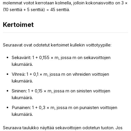
molemmat voitot kerrotaan kolmella, jolloin kokonaisvoitto on 3 ×
(10 senttiä + 5 senttiä) = 45 senttiä.
Kertoimet
Seuraavat ovat odotetut kertoimet kullekin voittotyypille:
Sekavärit: 1 + 0,155 × m, jossa m on sekavoittojen
lukumäärä.
Vihreä: 1 + 0,1 × m, jossa m on vihreiden voittojen
lukumäärä.
Sininen: 1 + 0,15 × m, jossa m on sinisten voittojen
lukumäärä.
Punainen: 1 + 0,3 × m, jossa m on punaisten voittojen
lukumäärä.
Seuraava taulukko näyttää sekavoittojen odotetun tuoton. Jos