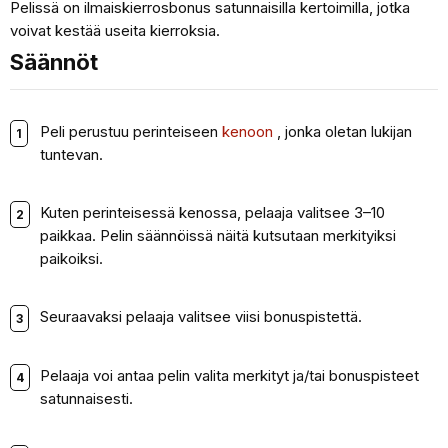
Pelissä on ilmaiskierrosbonus satunnaisilla kertoimilla, jotka
voivat kestää useita kierroksia.
Säännöt
Peli perustuu perinteiseen
kenoon
, jonka oletan lukijan
tuntevan.
Kuten perinteisessä kenossa, pelaaja valitsee 3–10
paikkaa. Pelin säännöissä näitä kutsutaan merkityiksi
paikoiksi.
Seuraavaksi pelaaja valitsee viisi bonuspistettä.
Pelaaja voi antaa pelin valita merkityt ja/tai bonuspisteet
satunnaisesti.