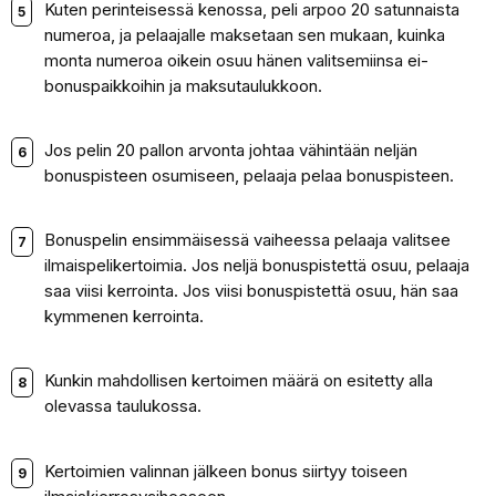
Kuten perinteisessä kenossa, peli arpoo 20 satunnaista
numeroa, ja pelaajalle maksetaan sen mukaan, kuinka
monta numeroa oikein osuu hänen valitsemiinsa ei-
bonuspaikkoihin ja maksutaulukkoon.
Jos pelin 20 pallon arvonta johtaa vähintään neljän
bonuspisteen osumiseen, pelaaja pelaa bonuspisteen.
Bonuspelin ensimmäisessä vaiheessa pelaaja valitsee
ilmaispelikertoimia. Jos neljä bonuspistettä osuu, pelaaja
saa viisi kerrointa. Jos viisi bonuspistettä osuu, hän saa
kymmenen kerrointa.
Kunkin mahdollisen kertoimen määrä on esitetty alla
olevassa taulukossa.
Kertoimien valinnan jälkeen bonus siirtyy toiseen