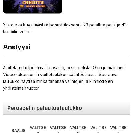
Yllä oleva kuva tiivistää bonustulokseni – 23 pelattua peliä ja 43
krediitin voitto.
Analyysi
Aloitetaan helpoimmasta osasta, peruspelistä. Olen jo maininnut
VideoPoker.comin voittotaulukon sääntöosiossa. Seuraava
taulukko näyttää minkä tahansa valintojen ja kiinniottojen
yhdistelmän tuoton.
Peruspelin palautustaulukko
VALITSE
VALITSE
VALITSE
VALITSE
VALITSE
V
SAALIS