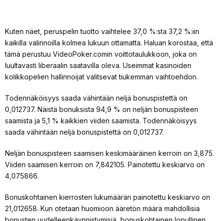
Kuten näet, peruspelin tuotto vaihtelee 37,0 %:sta 37,2 %:iin
kaikilla valinnoilla kolmea lukuun ottamatta. Haluan korostaa, että
tämä perustuu VideoPoker.comin voittotaulukkoon, joka on
luultavasti liberaalin saatavilla oleva. Useimmat kasinoiden
kolikkopelien hallinnoijat valitsevat tiukemman vaihtoehdon.
Todennäköisyys saada vähintään neljä bonuspistettä on
0,012737. Näistä bonuksista 94,9 % on neljän bonuspisteen
saamista ja 5,1 % kaikkien viiden saamista. Todennäköisyys
saada vähintään neljä bonuspistettä on 0,012737.
Neljän bonuspisteen saamisen keskimääräinen kerroin on 3,875.
Viiden saamisen kerroin on 7,842105. Painotettu keskiarvo on
4,075866.
Bonuskohtainen kierrosten lukumäärän painotettu keskiarvo on
21,012658. Kun otetaan huomioon ääretön määrä mahdollisia
bonusten uudelleenkäynnistymisiä, bonuskohtainen lopullinen