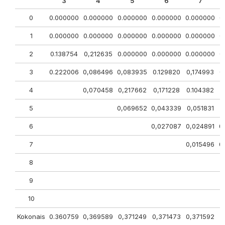
3
4
5
6
7
0
0.000000
0.000000
0.000000
0.000000
0.000000
0
1
0.000000
0.000000
0.000000
0.000000
0.000000
0
2
0.138754
0,212635
0.000000
0.000000
0.000000
0
3
0.222006
0,086496
0,083935
0.129820
0,174993
0
4
0,070458
0,217662
0,171228
0.104382
0
5
0,069652
0,043339
0,051831
0
6
0,027087
0,024891
0
7
0,015496
0
8
0
9
10
Kokonais
0.360759
0,369589
0,371249
0,371473
0,371592
0