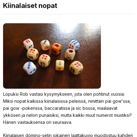
Kiinalaiset nopat
Lopuksi Rob vastasi kysymykseen, jota olen pohtinut vuosia:
Miksi nopat kaikissa kiinalaisissa peleissä, nimittäin pai gow'ssa,
pai gow -pokerissa, baccaratissa ja sic bossa, maalaavat
ykkösen ja nelon punaisiksi, mutta kaikki muut numerot mustiksi?
Hänen vastauksensa on seuraava.
Kiinalaisen domino-setin jokainen laattakuvio muodostuu kahden