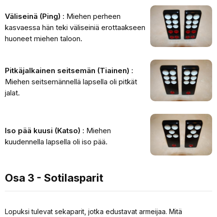
Väliseinä (Ping)
: Miehen perheen
kasvaessa hän teki väliseiniä erottaakseen
huoneet miehen taloon.
Pitkäjalkainen seitsemän (Tiainen)
:
Miehen seitsemännellä lapsella oli pitkät
jalat.
Iso pää kuusi (Katso)
: Miehen
kuudennella lapsella oli iso pää.
Osa 3 - Sotilasparit
Lopuksi tulevat sekaparit, jotka edustavat armeijaa. Mitä