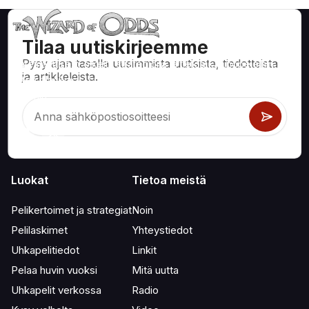
Tilaa uutiskirjeemme
Pysy ajan tasalla uusimmista uutisista, tiedotteista
Matemaattisesti oikeita strategioita ja tietoa kasinopeleihin,
ja artikkeleista.
kuten blackjack, craps, ruletti ja satoihin muihin pelattaviin
peleihin.
Luokat
Tietoa meistä
Pelikertoimet ja strategiat
Noin
Pelilaskimet
Yhteystiedot
Uhkapelitiedot
Linkit
Pelaa huvin vuoksi
Mitä uutta
Uhkapelit verkossa
Radio