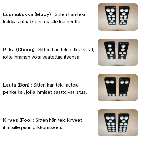
Luumukukka (Mooy)
: Sitten hän teki
kukkia antaakseen maalle kauneutta.
Pitkä (Chong)
: Sitten hän teki pitkät viitat,
jotta ihminen voisi vaatettaa itsensä.
Lauta (Bon)
: Sitten hän teki lautoja
penkeiksi, joilla ihmiset saattoivat istua.
Kirves (Foo)
: Sitten hän teki kirveet
ihmisille puun pilkkomiseen.