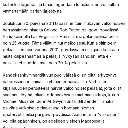
kuitenkin legenda, ja tähän legendaan tutustuminen voi auttaa
ymmärtämään parien järjestystä.
Joulukuun 30. päivänä 2011 tapasin erittäin mukavan valkoihoisen
herrasmiehen nimeltä Colonel Rob Patton pai gow -pöydässä
Paris-kasinolla Las Vegasissa. Hän mainitsi pelanneensa peliä
noin 25 vuotta. Tämä yllätti minut melkoisesti. Kun aloitin pelin
pelaamisen noin vuonna 2001, pöydässä ei ollut juuri koskaan
muita kalpeanaamaisia pelaajia. Nykyään sanoisin, että ei-
aasialaiset muodostavat noin 20 % pelaajista.
Kahdeksankymmentäluvun puolivälissä olisin ollut järkyttynyt
nähdessäni pelaamassa yhtään ei-aasialaista. Varhaisen
kirjallisuuden perusteella harvat valkoihoiset pelaajat, joita olisit
saattanut löytää, olivat todennäköisesti matemaatikkoja, kuten
Michael Musante, John M. Gwynn Jr. tai Bill Zender. Tänäkin
päivänä valkoiset pelaajat usein koetaan hieman
epätervetulleiksi pai gow -pöydissä. Asenne, että "valkoinen"
voi olla epäonninen, on edelleen yleinen Macaossa ja
Australiassa.