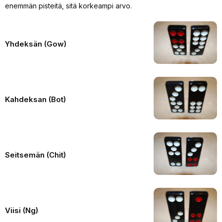
enemmän pisteitä, sitä korkeampi arvo.
Yhdeksän (Gow)
Kahdeksan (Bot)
Seitsemän (Chit)
Viisi (Ng)