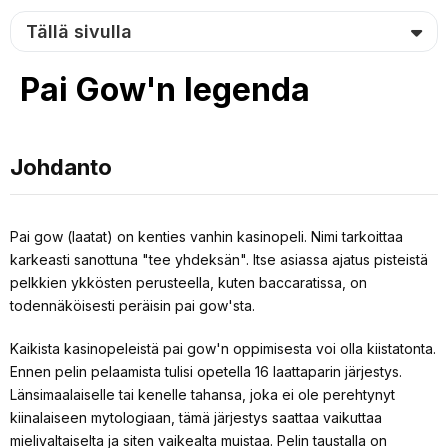
Tällä sivulla
Pai Gow'n legenda
Johdanto
Pai gow (laatat) on kenties vanhin kasinopeli. Nimi tarkoittaa
karkeasti sanottuna "tee yhdeksän". Itse asiassa ajatus pisteistä
pelkkien ykkösten perusteella, kuten baccaratissa, on
todennäköisesti peräisin pai gow'sta.
Kaikista kasinopeleistä pai gow'n oppimisesta voi olla kiistatonta.
Ennen pelin pelaamista tulisi opetella 16 laattaparin järjestys.
Länsimaalaiselle tai kenelle tahansa, joka ei ole perehtynyt
kiinalaiseen mytologiaan, tämä järjestys saattaa vaikuttaa
mielivaltaiselta ja siten vaikealta muistaa. Pelin taustalla on