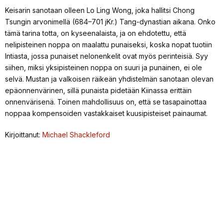
Keisarin sanotaan olleen Lo Ling Wong, joka hallitsi Chong
Tsungin arvonimellä (684–701 jKr.) Tang-dynastian aikana. Onko
tämä tarina totta, on kyseenalaista, ja on ehdotettu, että
nelipisteinen noppa on maalattu punaiseksi, koska nopat tuotiin
Intiasta, jossa punaiset nelonenkelit ovat myös perinteisiä. Syy
siihen, miksi yksipisteinen noppa on suuri ja punainen, ei ole
selvä. Mustan ja valkoisen räikeän yhdistelmän sanotaan olevan
epäonnenvärinen, sillä punaista pidetään Kiinassa erittäin
onnenvärisenä. Toinen mahdollisuus on, että se tasapainottaa
noppaa kompensoiden vastakkaiset kuusipisteiset painaumat.
Kirjoittanut:
Michael Shackleford