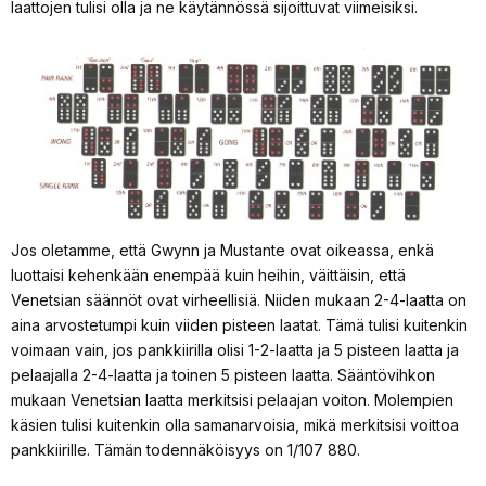
laattojen tulisi olla ja ne käytännössä sijoittuvat viimeisiksi.
Jos oletamme, että Gwynn ja Mustante ovat oikeassa, enkä
luottaisi kehenkään enempää kuin heihin, väittäisin, että
Venetsian säännöt ovat virheellisiä. Niiden mukaan 2-4-laatta on
aina arvostetumpi kuin viiden pisteen laatat. Tämä tulisi kuitenkin
voimaan vain, jos pankkiirilla olisi 1-2-laatta ja 5 pisteen laatta ja
pelaajalla 2-4-laatta ja toinen 5 pisteen laatta. Sääntövihkon
mukaan Venetsian laatta merkitsisi pelaajan voiton. Molempien
käsien tulisi kuitenkin olla samanarvoisia, mikä merkitsisi voittoa
pankkiirille. Tämän todennäköisyys on 1/107 880.