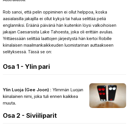
Rob sanoi, että pelin oppiminen ei ollut helppoa, koska
aasialaisilla jakajilla ei ollut kykyä tai halua selittää peliä
englanniksi. Eräänä päivänä hän kuitenkin löysi valkoihoisen
jakajan Caesarsista Lake Tahoesta, joka oli erittäin avulias.
Yrittäessään selittää laattojen järjestystä hän kertoi Robille
kiinalaisen maailmankaikkeuden luomistarinan auttaakseen
selityksessä. Tässä se on:
Osa 1 - Ylin pari
Ylin Luoja (Gee Joon)
: Ylimmän Luojan
kiinalainen nimi, joka tuli ennen kaikkea
muuta.
Osa 2 - Siviiliparit