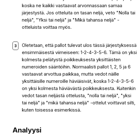
koska ne kaikki vastaavat arvonnassaan samaa
järjestystä. Jos otteluita on tasan neljä, veto "Nolla tai
neljä", "Yksi tai neljä" ja "Mikä tahansa neljä" -
otteluista voittaa myös.
Oletetaan, että pallot tulevat ulos tässä järjestyksessä
ensimmäisestä viimeiseen: 1-2-4-3-5-6. Tämä on yksi
kolmesta pelätystä poikkeuksesta yksittäisten
numeroiden sääntöihin. Normaalisti pallot 1, 2, 5 ja 6
vastaavat arvottua paikkaa, mutta vedot näille
yksittäisille numeroille häviäisivät, koska 1-2-4-3-5-6
on yksi kolmesta häviävästä poikkeuksesta. Kuitenkin
vedot tasan neljästä ottelusta, "nolla tai neljä", "yksi
tai neljä" ja "mikä tahansa neljä" -ottelut voittavat silti,
kuten toisessa esimerkissä.
Analyysi