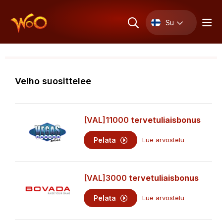
Su
Velho suosittelee
[VAL]11000
tervetuliaisbonus
Pelata
Lue arvostelu
[VAL]3000
tervetuliaisbonus
Pelata
Lue arvostelu