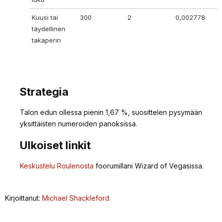
Kuusi tai
300
2
0,002778
täydellinen
takaperin
Strategia
Talon edun ollessa pienin 1,67 %, suosittelen pysymään
yksittäisten numeroiden panoksissa.
Ulkoiset linkit
Keskustelu Roulenosta
foorumillani Wizard of Vegasissa.
Kirjoittanut:
Michael Shackleford