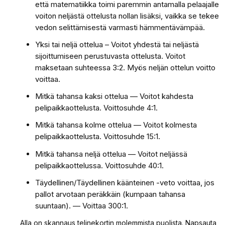
että matematiikka toimi paremmin antamalla pelaajalle
voiton neljästä ottelusta nollan lisäksi, vaikka se tekee
vedon selittämisestä varmasti hämmentävämpää.
Yksi tai neljä ottelua – Voitot yhdestä tai neljästä
sijoittumiseen perustuvasta ottelusta. Voitot
maksetaan suhteessa 3:2. Myös neljän ottelun voitto
voittaa.
Mitkä tahansa kaksi ottelua — Voitot kahdesta
pelipaikkaottelusta. Voittosuhde 4:1.
Mitkä tahansa kolme ottelua — Voitot kolmesta
pelipaikkaottelusta. Voittosuhde 15:1.
Mitkä tahansa neljä ottelua — Voitot neljässä
pelipaikkaottelussa. Voittosuhde 40:1.
Täydellinen/Täydellinen käänteinen -veto voittaa, jos
pallot arvotaan peräkkäin (kumpaan tahansa
suuntaan). — Voittaa 300:1.
Alla on skannaus telinekortin molemmista puolista. Napsauta