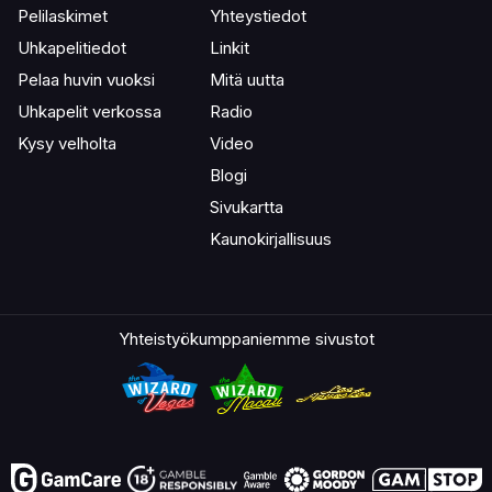
Pelilaskimet
Yhteystiedot
Uhkapelitiedot
Linkit
Pelaa huvin vuoksi
Mitä uutta
Uhkapelit verkossa
Radio
Kysy velholta
Video
Blogi
Sivukartta
Kaunokirjallisuus
Yhteistyökumppaniemme sivustot