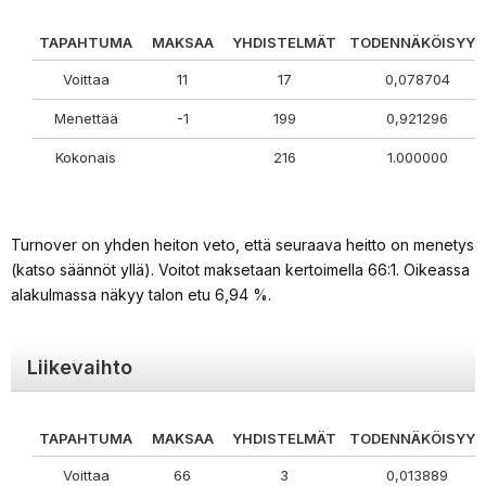
TAPAHTUMA
MAKSAA
YHDISTELMÄT
TODENNÄKÖISYYS
Voittaa
11
17
0,078704
Menettää
-1
199
0,921296
Kokonais
216
1.000000
Turnover on yhden heiton veto, että seuraava heitto on menetys
(katso säännöt yllä). Voitot maksetaan kertoimella 66:1. Oikeassa
alakulmassa näkyy talon etu 6,94 %.
Liikevaihto
TAPAHTUMA
MAKSAA
YHDISTELMÄT
TODENNÄKÖISYYS
Voittaa
66
3
0,013889