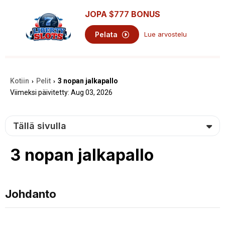
JOPA
$777
BONUS
Pelata
Lue arvostelu
Kotiin
Pelit
3 nopan jalkapallo
›
›
Viimeksi päivitetty: Aug 03, 2026
Tällä sivulla
3 nopan jalkapallo
Johdanto