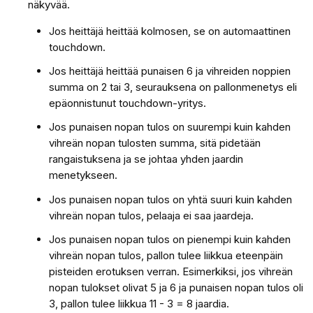
näkyvää.
Jos heittäjä heittää kolmosen, se on automaattinen
touchdown.
Jos heittäjä heittää punaisen 6 ja vihreiden noppien
summa on 2 tai 3, seurauksena on pallonmenetys eli
epäonnistunut touchdown-yritys.
Jos punaisen nopan tulos on suurempi kuin kahden
vihreän nopan tulosten summa, sitä pidetään
rangaistuksena ja se johtaa yhden jaardin
menetykseen.
Jos punaisen nopan tulos on yhtä suuri kuin kahden
vihreän nopan tulos, pelaaja ei saa jaardeja.
Jos punaisen nopan tulos on pienempi kuin kahden
vihreän nopan tulos, pallon tulee liikkua eteenpäin
pisteiden erotuksen verran. Esimerkiksi, jos vihreän
nopan tulokset olivat 5 ja 6 ja punaisen nopan tulos oli
3, pallon tulee liikkua 11 - 3 = 8 jaardia.