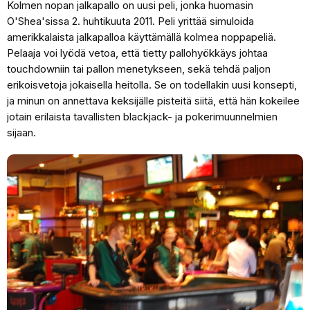
Kolmen nopan jalkapallo on uusi peli, jonka huomasin
O'Shea'sissa 2. huhtikuuta 2011. Peli yrittää simuloida
amerikkalaista jalkapalloa käyttämällä kolmea noppapeliä.
Pelaaja voi lyödä vetoa, että tietty pallohyökkäys johtaa
touchdowniin tai pallon menetykseen, sekä tehdä paljon
erikoisvetoja jokaisella heitolla. Se on todellakin uusi konsepti,
ja minun on annettava keksijälle pisteitä siitä, että hän kokeilee
jotain erilaista tavallisten blackjack- ja pokerimuunnelmien
sijaan.