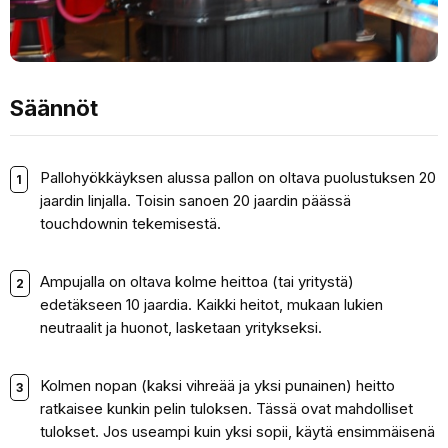
Säännöt
Pallohyökkäyksen alussa pallon on oltava puolustuksen 20
jaardin linjalla. Toisin sanoen 20 jaardin päässä
touchdownin tekemisestä.
Ampujalla on oltava kolme heittoa (tai yritystä)
edetäkseen 10 jaardia. Kaikki heitot, mukaan lukien
neutraalit ja huonot, lasketaan yritykseksi.
Kolmen nopan (kaksi vihreää ja yksi punainen) heitto
ratkaisee kunkin pelin tuloksen. Tässä ovat mahdolliset
tulokset. Jos useampi kuin yksi sopii, käytä ensimmäisenä