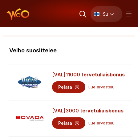
Su
Velho suosittelee
[VAL]11000
tervetuliaisbonus
Pelata
Lue arvostelu
[VAL]3000
tervetuliaisbonus
Pelata
Lue arvostelu