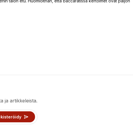
nin talon etu. Huomioithan, että baccaratissa kertoimet ovat paljon
Lu
Pel
Pe
a ja artikkeleista.
Uh
kisteröidy
Pe
Uh