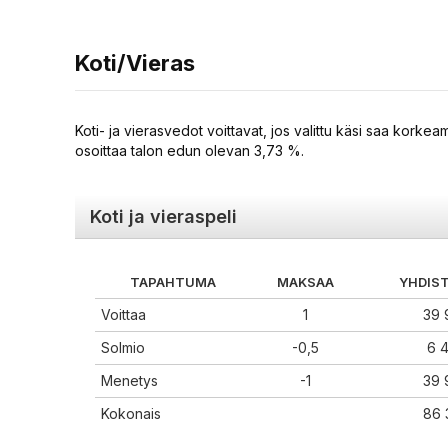
Koti/Vieras
Koti- ja vierasvedot voittavat, jos valittu käsi saa kork
osoittaa talon edun olevan 3,73 %.
Koti ja vieraspeli
TAPAHTUMA
MAKSAA
YHDIS
Voittaa
1
39 
Solmio
-0,5
6 
Menetys
-1
39 
Kokonais
86 