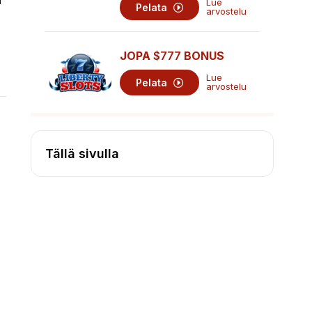
a
Lue
Pelata
arvostelu
JOPA
$777
BONUS
Lue
Pelata
arvostelu
Tällä sivulla