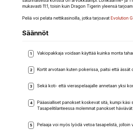
satunnaisesta kortista on arvokkaampi. Lohikäärme- ja Tii
mukavasti 11:1, toisin kuin Dragon Tigerin yleensä tarjoam
Peliä voi pelata nettikasinoilla, jotka tarjoavat
Evolution 
Säännöt
Vakiopakkaja voidaan käyttää kuinka monta tahan
Kortit arvotaan kuten pokerissa, paitsi että ässät 
Sekä koti- että vieraspelaajalle annetaan yksi kort
Pääasialliset panokset koskevat sitä, kumpi käsi
Tasapelitilanteessa molemmat panokset häviävät 
Pelaaja voi myös lyödä vetoa tasapelistä, jolloin v