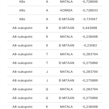
K8o
A
MATALA
-0,728696
K8o
A
KORKEA
-0,728933
K8o
A
EI MITÄÄN
-0.731067
A8-sukupolvi
8
EI MITÄÄN
0,442688
A8-sukupolvi
9
MATALA
-0,238498
A8-sukupolvi
9
EI MITÄÄN
-0,23083
A8-sukupolvi
T
MATALA
-0,283794
A8-sukupolvi
T
EI MITÄÄN
-0,275889
A8-sukupolvi
J
MATALA
-0,283794
A8-sukupolvi
J
EI MITÄÄN
-0,275889
A8-sukupolvi
Q
MATALA
-0,283794
A8-sukupolvi
Q
EI MITÄÄN
-0,275889
A8-sukupolvi
K
MATALA
-0,238498