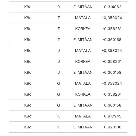
K8o
9
EI MITÄÄN
-0,314862
K8o
T
MATALA
-0,358024
K8o
T
KORKEA
-0,358261
K8o
T
EI MITÄÄN
-0,360158
K8o
J
MATALA
-0,358024
K8o
J
KORKEA
-0,358261
K8o
J
EI MITÄÄN
-0,360158
K8o
Q
MATALA
-0,358024
K8o
Q
KORKEA
-0,358261
K8o
Q
EI MITÄÄN
-0,360158
K8o
K
MATALA
-0,817945
K8o
K
EI MITÄÄN
-0,820316