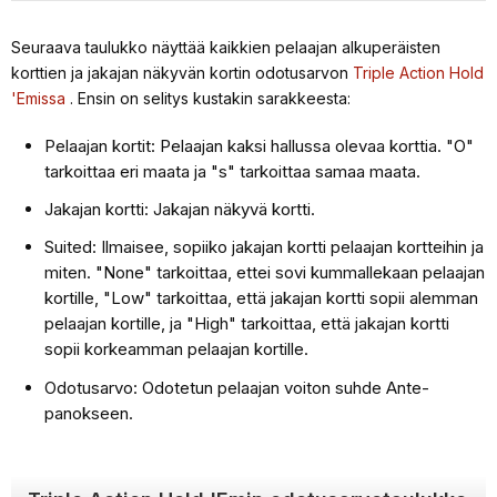
Seuraava taulukko näyttää kaikkien pelaajan alkuperäisten
korttien ja jakajan näkyvän kortin odotusarvon
Triple Action Hold
'Emissa
. Ensin on selitys kustakin sarakkeesta:
Pelaajan kortit: Pelaajan kaksi hallussa olevaa korttia. "O"
tarkoittaa eri maata ja "s" tarkoittaa samaa maata.
Jakajan kortti: Jakajan näkyvä kortti.
Suited: Ilmaisee, sopiiko jakajan kortti pelaajan kortteihin ja
miten. "None" tarkoittaa, ettei sovi kummallekaan pelaajan
kortille, "Low" tarkoittaa, että jakajan kortti sopii alemman
pelaajan kortille, ja "High" tarkoittaa, että jakajan kortti
sopii korkeamman pelaajan kortille.
Odotusarvo: Odotetun pelaajan voiton suhde Ante-
panokseen.