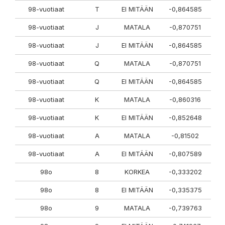
98-vuotiaat
T
EI MITÄÄN
-0,864585
98-vuotiaat
J
MATALA
-0,870751
98-vuotiaat
J
EI MITÄÄN
-0,864585
98-vuotiaat
Q
MATALA
-0,870751
98-vuotiaat
Q
EI MITÄÄN
-0,864585
98-vuotiaat
K
MATALA
-0,860316
98-vuotiaat
K
EI MITÄÄN
-0,852648
98-vuotiaat
A
MATALA
-0,81502
98-vuotiaat
A
EI MITÄÄN
-0,807589
98o
8
KORKEA
-0,333202
98o
8
EI MITÄÄN
-0,335375
98o
9
MATALA
-0,739763