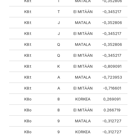
K8:t
T
MATALA
-0,352806
K8:t
T
EI MITÄÄN
-0,345217
K8:t
J
MATALA
-0,352806
K8:t
J
EI MITÄÄN
-0,345217
K8:t
Q
MATALA
-0,352806
K8:t
Q
EI MITÄÄN
-0,345217
K8:t
K
EI MITÄÄN
-0,809091
K8:t
A
MATALA
-0,723953
K8:t
A
EI MITÄÄN
-0,716601
K8o
8
KORKEA
0,269091
K8o
8
EI MITÄÄN
0.266719
K8o
9
MATALA
-0,312727
K8o
9
KORKEA
-0,312727