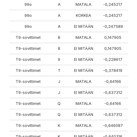
99o
A
MATALA
-0,245217
99o
A
KORKEA
-0,245217
99o
A
EI MITÄÄN
-0,247589
T9-sovittimet
8
MATALA
0,147905
T9-sovittimet
8
EI MITÄÄN
0,147905
T9-sovittimet
9
EI MITÄÄN
-0,228617
T9-sovittimet
T
EI MITÄÄN
-0,378419
T9-sovittimet
J
MATALA
-0,64166
T9-sovittimet
J
EI MITÄÄN
-0,637312
T9-sovittimet
Q
MATALA
-0,64166
T9-sovittimet
Q
EI MITÄÄN
-0,637312
T9-sovittimet
K
MATALA
-0,646087
T9-sovittimet
K
EI MITÄÄN
-0,640316