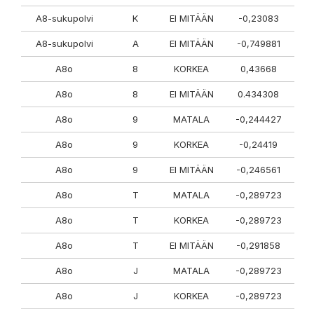
A8-sukupolvi
K
EI MITÄÄN
-0,23083
A8-sukupolvi
A
EI MITÄÄN
-0,749881
A8o
8
KORKEA
0,43668
A8o
8
EI MITÄÄN
0.434308
A8o
9
MATALA
-0,244427
A8o
9
KORKEA
-0,24419
A8o
9
EI MITÄÄN
-0,246561
A8o
T
MATALA
-0,289723
A8o
T
KORKEA
-0,289723
A8o
T
EI MITÄÄN
-0,291858
A8o
J
MATALA
-0,289723
A8o
J
KORKEA
-0,289723