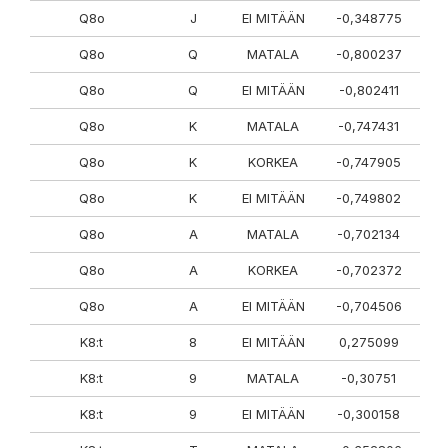
Q8o
J
EI MITÄÄN
-0,348775
Q8o
Q
MATALA
-0,800237
Q8o
Q
EI MITÄÄN
-0,802411
Q8o
K
MATALA
-0,747431
Q8o
K
KORKEA
-0,747905
Q8o
K
EI MITÄÄN
-0,749802
Q8o
A
MATALA
-0,702134
Q8o
A
KORKEA
-0,702372
Q8o
A
EI MITÄÄN
-0,704506
K8:t
8
EI MITÄÄN
0,275099
K8:t
9
MATALA
-0,30751
K8:t
9
EI MITÄÄN
-0,300158