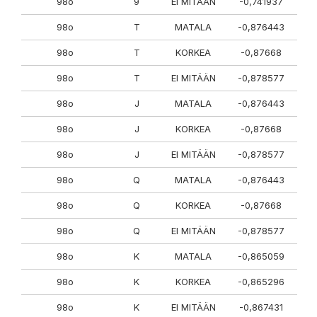
98o
9
EI MITÄÄN
-0,741937
98o
T
MATALA
-0,876443
98o
T
KORKEA
-0,87668
98o
T
EI MITÄÄN
-0,878577
98o
J
MATALA
-0,876443
98o
J
KORKEA
-0,87668
98o
J
EI MITÄÄN
-0,878577
98o
Q
MATALA
-0,876443
98o
Q
KORKEA
-0,87668
98o
Q
EI MITÄÄN
-0,878577
98o
K
MATALA
-0,865059
98o
K
KORKEA
-0,865296
98o
K
EI MITÄÄN
-0,867431