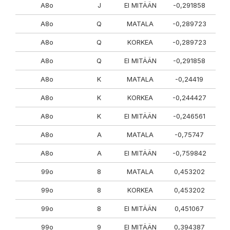
A8o
J
EI MITÄÄN
-0,291858
A8o
Q
MATALA
-0,289723
A8o
Q
KORKEA
-0,289723
A8o
Q
EI MITÄÄN
-0,291858
A8o
K
MATALA
-0,24419
A8o
K
KORKEA
-0,244427
A8o
K
EI MITÄÄN
-0,246561
A8o
A
MATALA
-0,75747
A8o
A
EI MITÄÄN
-0,759842
99o
8
MATALA
0,453202
99o
8
KORKEA
0,453202
99o
8
EI MITÄÄN
0,451067
99o
9
EI MITÄÄN
0,394387