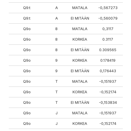
Q9:t
A
MATALA
-0,567273
Q9:t
A
EI MITÄÄN
-0,560079
Q9o
8
MATALA
0,3117
Q9o
8
KORKEA
0.3117
Q9o
8
EI MITÄÄN
0.309565
Q9o
9
KORKEA
0.178419
Q9o
9
EI MITÄÄN
0,176443
Q9o
T
MATALA
-0,151937
Q9o
T
KORKEA
-0,152174
Q9o
T
EI MITÄÄN
-0,153834
Q9o
J
MATALA
-0,151937
Q9o
J
KORKEA
-0,152174