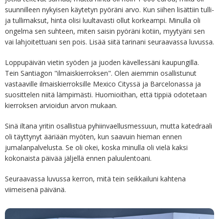
suunnilleen nykyisen käytetyn pyöräni arvo. Kun siihen lisättiin tulli-
ja tullimaksut, hinta olisi luultavasti ollut korkeampi. Minulla oli
ongelma sen suhteen, miten saisin pyöräni kotiin, myytyäni sen
vai lahjoitettuani sen pois. Lisää siitä tarinani seuraavassa luvussa.
Loppupäivän vietin syöden ja juoden kävellessäni kaupungilla.
Tein Santiagon "ilmaiskierroksen". Olen aiemmin osallistunut
vastaaville ilmaiskierroksille Mexico Cityssä ja Barcelonassa ja
suosittelen niitä lämpimästi. Huomioithan, että tippiä odotetaan
kierroksen arvioidun arvon mukaan.
Sinä iltana yritin osallistua pyhiinvaellusmessuun, mutta katedraali
oli täyttynyt ääriään myöten, kun saavuin hieman ennen
jumalanpalvelusta. Se oli okei, koska minulla oli vielä kaksi
kokonaista päivää jäljellä ennen paluulentoani.
Seuraavassa luvussa kerron, mitä tein seikkailuni kahtena
viimeisenä päivänä.