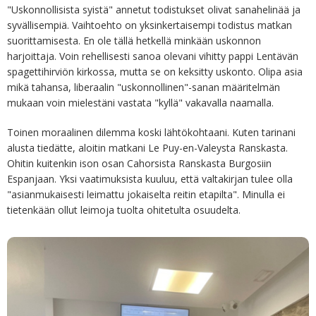
"Uskonnollisista syistä" annetut todistukset olivat sanahelinää ja
syvällisempiä. Vaihtoehto on yksinkertaisempi todistus matkan
suorittamisesta. En ole tällä hetkellä minkään uskonnon
harjoittaja. Voin rehellisesti sanoa olevani vihitty pappi Lentävän
spagettihirviön kirkossa, mutta se on keksitty uskonto. Olipa asia
mikä tahansa, liberaalin "uskonnollinen"-sanan määritelmän
mukaan voin mielestäni vastata "kyllä" vakavalla naamalla.
Toinen moraalinen dilemma koski lähtökohtaani. Kuten tarinani
alusta tiedätte, aloitin matkani Le Puy-en-Valeysta Ranskasta.
Ohitin kuitenkin ison osan Cahorsista Ranskasta Burgosiin
Espanjaan. Yksi vaatimuksista kuuluu, että valtakirjan tulee olla
"asianmukaisesti leimattu jokaiselta reitin etapilta". Minulla ei
tietenkään ollut leimoja tuolta ohitetulta osuudelta.