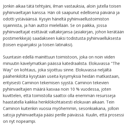
Jonkin aikaa tätä tehtyäni, ilman vastauksia, aloin jutella toisen
pyhiinvaeltajan kanssa. Hän oli saapunut edellisenä päivänä ja
odotti ystäväänsä. Kysyin häneltä pyhiinvaellustoimiston
sijainnista, ja hän auttoi mielellään. Se on paikka, jossa
pyhiinvaeltajat esittävät valtakirjansa (asiakirjan, johon kerätään
postimerkkejä) saadakseen kaksi todistusta pyhiinvaelluksesta
(toisen espanjaksi ja toisen latinaksi).
Suuntasin edellä mainittuun toimistoon, joka on noin viiden
minuutin kävelymatkan päässä katedraalista. Elokuvassa "The
Way" on kohtaus, joka sijoittuu sinne. Elokuvassa neljältä
päähenkilöltä kysytään useita kysymyksiä heidän matkastaan,
erityisesti Caminon tekemisen syystä. Caminon tekevien
pyhiinvaeltajien määrä kasvaa noin 10 % vuodessa, joten
kuvittelen, että toimistolla saattoi olla enemmän resursseja
haastatella kaikkia henkilökohtaisesti elokuvan aikaan. Tein
Caminon kuitenkin vuosia myöhemmin, sesonkiaikana, jolloin
satoja pyhiinvaeltajia pääsi perille päivässä. Kuulin, että prosessi
on nyt nopeampi.