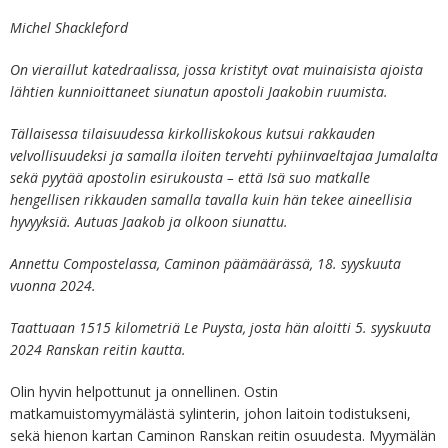
Michel Shackleford
On vieraillut katedraalissa, jossa kristityt ovat muinaisista ajoista
lähtien kunnioittaneet siunatun apostoli Jaakobin ruumista.
Tällaisessa tilaisuudessa kirkolliskokous kutsui rakkauden
velvollisuudeksi ja samalla iloiten tervehti pyhiinvaeltajaa Jumalalta
sekä pyytää apostolin esirukousta – että Isä suo matkalle
hengellisen rikkauden samalla tavalla kuin hän tekee aineellisia
hyvyyksiä. Autuas Jaakob ja olkoon siunattu.
Annettu Compostelassa, Caminon päämäärässä, 18. syyskuuta
vuonna 2024.
Taattuaan 1515 kilometriä Le Puysta, josta hän aloitti 5. syyskuuta
2024 Ranskan reitin kautta.
Olin hyvin helpottunut ja onnellinen. Ostin
matkamuistomyymälästä sylinterin, johon laitoin todistukseni,
sekä hienon kartan Caminon Ranskan reitin osuudesta. Myymälän