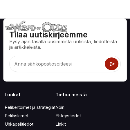
Tilaa uutiskirjeemme
Pysy ajan tasalla uusimmista uutisista, tiedotteista
Matemaattisesti oikeita strategioita ja tietoa kasinopeleihin,
ja artikkeleista.
kuten blackjack, craps, ruletti ja satoihin muihin pelattaviin
peleihin.
Luokat
Tietoa meistä
Pelikertoimet ja strategiat
Noin
Pelilaskimet
Yhteystiedot
Uhkapelitiedot
Linkit