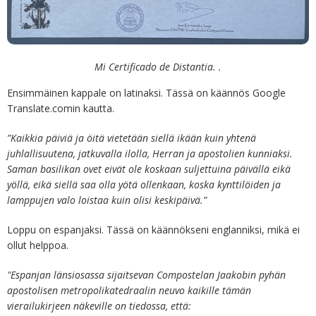
Mi Certificado de Distantia. .
Ensimmäinen kappale on latinaksi. Tässä on käännös Google
Translate.comin kautta.
”Kaikkia päiviä ja öitä vietetään siellä ikään kuin yhtenä
juhlallisuutena, jatkuvalla ilolla, Herran ja apostolien kunniaksi.
Saman basilikan ovet eivät ole koskaan suljettuina päivällä eikä
yöllä, eikä siellä saa olla yötä ollenkaan, koska kynttilöiden ja
lamppujen valo loistaa kuin olisi keskipäivä.”
Loppu on espanjaksi. Tässä on käännökseni englanniksi, mikä ei
ollut helppoa.
"Espanjan länsiosassa sijaitsevan Compostelan Jaakobin pyhän
apostolisen metropolikatedraalin neuvo kaikille tämän
vierailukirjeen näkeville on tiedossa, että: