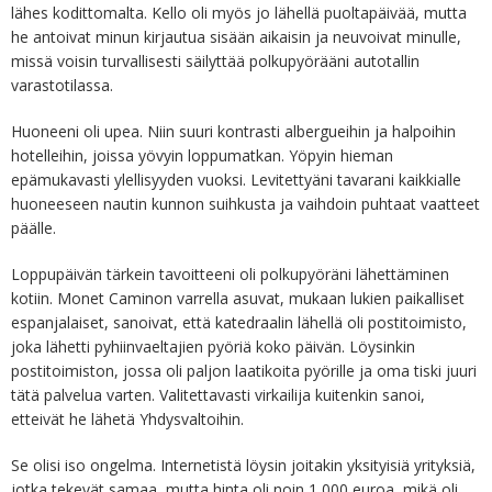
lähes kodittomalta. Kello oli myös jo lähellä puoltapäivää, mutta
he antoivat minun kirjautua sisään aikaisin ja neuvoivat minulle,
missä voisin turvallisesti säilyttää polkupyörääni autotallin
varastotilassa.
Huoneeni oli upea. Niin suuri kontrasti albergueihin ja halpoihin
hotelleihin, joissa yövyin loppumatkan. Yöpyin hieman
epämukavasti ylellisyyden vuoksi. Levitettyäni tavarani kaikkialle
huoneeseen nautin kunnon suihkusta ja vaihdoin puhtaat vaatteet
päälle.
Loppupäivän tärkein tavoitteeni oli polkupyöräni lähettäminen
kotiin. Monet Caminon varrella asuvat, mukaan lukien paikalliset
espanjalaiset, sanoivat, että katedraalin lähellä oli postitoimisto,
joka lähetti pyhiinvaeltajien pyöriä koko päivän. Löysinkin
postitoimiston, jossa oli paljon laatikoita pyörille ja oma tiski juuri
tätä palvelua varten. Valitettavasti virkailija kuitenkin sanoi,
etteivät he lähetä Yhdysvaltoihin.
Se olisi iso ongelma. Internetistä löysin joitakin yksityisiä yrityksiä,
jotka tekevät samaa, mutta hinta oli noin 1 000 euroa, mikä oli