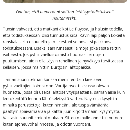
Odotan, että numerooni soittoa "etäisyystodistukseni"
noutamiseksi.
Tunsin vahvasti, että matkani alkoi Le Puyssa, ja halusin todella,
että todistuksessani olisi tunnustus siitä. Kävin läpi paljon kokeita
ranskalaisella osuudella ja mielestäni se ansaitsi paikkansa
todistuksessani. Lisäksi sain runsaasti leimoja jokaisesta reittini
vaiheesta. Jos pyhiinvaellustoimisto huomasi leimojen
puuttumisen, aioin olla täysin rehellinen ja hyväksyä tarvittaessa
sellaisen, jossa mainittiin Burgosin lähtöpaikka.
Tämän suunnitelman kanssa menin erittäin kiireiseen
pyhiinvaeltajien toimistoon. Vartija osoitti sivussa olevaa
huonetta, jossa oli useita lähtöselvityspäätteitä, samanlaisia kuin
lentokentällä lennon lähtöselvitystä varten. Näytöillä kysyttiin
minulta perustietoja, kuten nimeäni, aloituspäivämäärää,
päättymispäivämäärää ja kahta juuri kirjoittamaani kysymystä.
Vastasin suunnitelmieni mukaan. Sitten minulle annettiin numero,
kuten ajoneuvohallinnossa, ja odotin vuoroani.