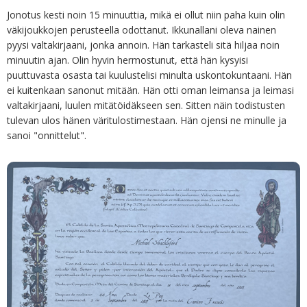
Jonotus kesti noin 15 minuuttia, mikä ei ollut niin paha kuin olin
väkijoukkojen perusteella odottanut. Ikkunallani oleva nainen
pyysi valtakirjaani, jonka annoin. Hän tarkasteli sitä hiljaa noin
minuutin ajan. Olin hyvin hermostunut, että hän kysyisi
puuttuvasta osasta tai kuulustelisi minulta uskontokuntaani. Hän
ei kuitenkaan sanonut mitään. Hän otti oman leimansa ja leimasi
valtakirjaani, luulen mitätöidäkseen sen. Sitten näin todistusten
tulevan ulos hänen väritulostimestaan. Hän ojensi ne minulle ja
sanoi "onnittelut".