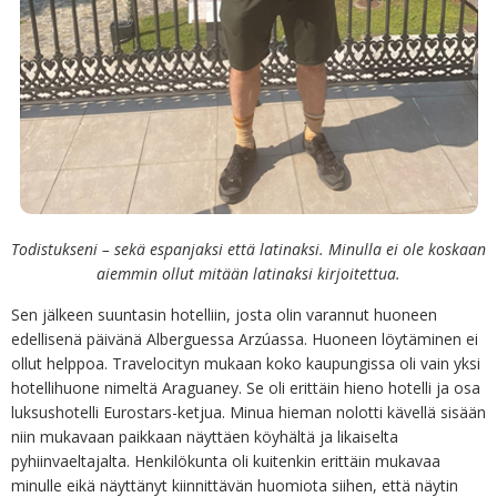
Todistukseni – sekä espanjaksi että latinaksi. Minulla ei ole koskaan
aiemmin ollut mitään latinaksi kirjoitettua.
Sen jälkeen suuntasin hotelliin, josta olin varannut huoneen
edellisenä päivänä Alberguessa Arzúassa. Huoneen löytäminen ei
ollut helppoa. Travelocityn mukaan koko kaupungissa oli vain yksi
hotellihuone nimeltä Araguaney. Se oli erittäin hieno hotelli ja osa
luksushotelli Eurostars-ketjua. Minua hieman nolotti kävellä sisään
niin mukavaan paikkaan näyttäen köyhältä ja likaiselta
pyhiinvaeltajalta. Henkilökunta oli kuitenkin erittäin mukavaa
minulle eikä näyttänyt kiinnittävän huomiota siihen, että näytin