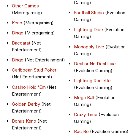
Gaming)
Other Games
(Microgaming)
Football Studio
(Evolution
Gaming)
Keno
(Microgaming)
Lightning Dice
(Evolution
Bingo
(Microgaming)
Gaming)
Baccarat
(Net
Monopoly Live
(Evolution
Entertainment)
Gaming)
Bingo
(Net Entertainment)
Deal or No Deal Live
Caribbean Stud Poker
(Evolution Gaming)
(Net Entertainment)
Lightning Roulette
Casino Hold 'Em
(Net
(Evolution Gaming)
Entertainment)
Mega Ball
(Evolution
Golden Derby
(Net
Gaming)
Entertainment)
Crazy Time
(Evolution
Bonus Keno
(Net
Gaming)
Entertainment)
Bac Bo
(Evolution Gaming)