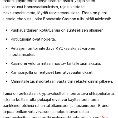
tärkeät käyttöehdot tietyn brändin osalta. Olitpa sitten
kiinnostunut bonusvaatimuksista, rajoituksista tai
maksutapahtumista, löydät tarvitsemasi sieltä. Tässä on pieni
luettelo ehdoista, jotka Bombastic Casinon tulisi pitää mielessä:
Kuukausittainen kotiutusraja on suhteellisen alhainen.
Kotiutusajat ovat nopeita.
Pelaajien on toimitettava KYC-asiakirjat varojen
nostamiseksi.
Kasino ei veloita mitään nosto- tai talletusmaksuja.
Kampanjoilla on erityiset kierrätysvaatimukset.
Minimitalletus ilmoitetaan vasta tilin rekisteröinnin jälkeen.
Tämä on pelkästään kryptovaluuttoihin perustuva uhkapelialusta,
mikä tarkoittaa, että pelaajat eivät voi käyttää perinteisiä
pankkimenetelmiä rahan tallettamiseen ja nostamiseen. Brändi
tarjoaa erittäin virtaviivaisen ja helpon tavan ostaa
kryptovaluuttoja perinteisillä maksuvaihtoehdoilla, kuten
Visa
,