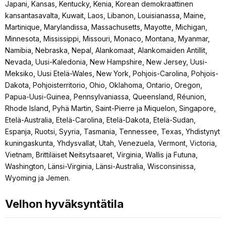
Japani, Kansas, Kentucky, Kenia, Korean demokraattinen
kansantasavalta, Kuwait, Laos, Libanon, Louisianassa, Maine,
Martinique, Marylandissa, Massachusetts, Mayotte, Michigan,
Minnesota, Mississippi, Missouri, Monaco, Montana, Myanmar,
Namibia, Nebraska, Nepal, Alankomaat, Alankomaiden Antillit,
Nevada, Uusi-Kaledonia, New Hampshire, New Jersey, Uusi-
Meksiko, Uusi Etelä-Wales, New York, Pohjois-Carolina, Pohjois-
Dakota, Pohjoisterritorio, Ohio, Oklahoma, Ontario, Oregon,
Papua-Uusi-Guinea, Pennsylvaniassa, Queensland, Réunion,
Rhode Island, Pyhä Martin, Saint-Pierre ja Miquelon, Singapore,
Etelä-Australia, Etelä-Carolina, Etelä-Dakota, Etelä-Sudan,
Espanja, Ruotsi, Syyria, Tasmania, Tennessee, Texas, Yhdistynyt
kuningaskunta, Yhdysvallat, Utah, Venezuela, Vermont, Victoria,
Vietnam, Brittiläiset Neitsytsaaret, Virginia, Wallis ja Futuna,
Washington, Länsi-Virginia, Länsi-Australia, Wisconsinissa,
Wyoming ja Jemen.
Velhon hyväksyntätila