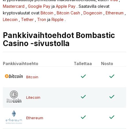
Mastercard
,
Google Pay
ja
Apple Pay
. Saatavilla olevat
kryptovaluutat ovat
Bitcoin
,
Bitcoin Cash
,
Dogecoin
,
Ethereum
,
Litecoin
,
Tether
,
Tron
ja
Ripple
.
Pankkivaihtoehdot Bombastic
Casino -sivustolla
Pankkivaihtoehto
Tallettaa
Nosto
Bitcoin
Litecoin
Ethereum