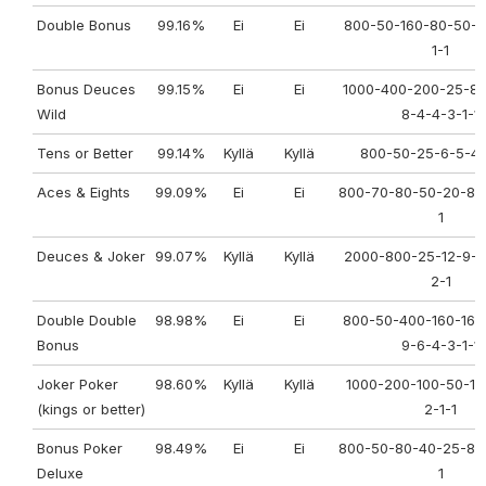
Double Bonus
99.16%
Ei
Ei
800-50-160-80-50-9
1-1
Bonus Deuces
99.15%
Ei
Ei
1000-400-200-25-80
Wild
8-4-4-3-1-1
Tens or Better
99.14%
Kyllä
Kyllä
800-50-25-6-5-4-
Aces & Eights
99.09%
Ei
Ei
800-70-80-50-20-8-
1
Deuces & Joker
99.07%
Kyllä
Kyllä
2000-800-25-12-9-6
2-1
Double Double
98.98%
Ei
Ei
800-50-400-160-160
Bonus
9-6-4-3-1-1
Joker Poker
98.60%
Kyllä
Kyllä
1000-200-100-50-17
(kings or better)
2-1-1
Bonus Poker
98.49%
Ei
Ei
800-50-80-40-25-8-
Deluxe
1