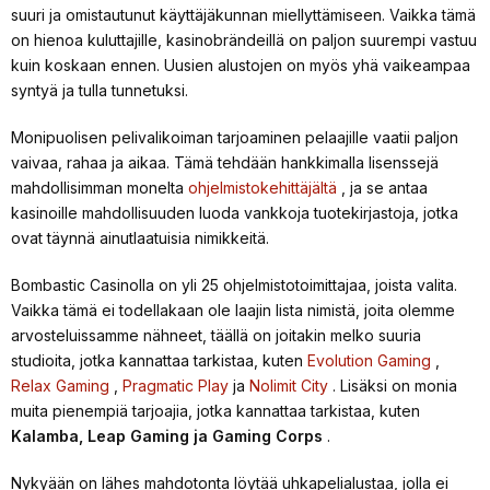
suuri ja omistautunut käyttäjäkunnan miellyttämiseen. Vaikka tämä
on hienoa kuluttajille, kasinobrändeillä on paljon suurempi vastuu
kuin koskaan ennen. Uusien alustojen on myös yhä vaikeampaa
syntyä ja tulla tunnetuksi.
Monipuolisen pelivalikoiman tarjoaminen pelaajille vaatii paljon
vaivaa, rahaa ja aikaa. Tämä tehdään hankkimalla lisenssejä
mahdollisimman monelta
ohjelmistokehittäjältä
, ja se antaa
kasinoille mahdollisuuden luoda vankkoja tuotekirjastoja, jotka
ovat täynnä ainutlaatuisia nimikkeitä.
Bombastic Casinolla on yli 25 ohjelmistotoimittajaa, joista valita.
Vaikka tämä ei todellakaan ole laajin lista nimistä, joita olemme
arvosteluissamme nähneet, täällä on joitakin melko suuria
studioita, jotka kannattaa tarkistaa, kuten
Evolution Gaming
,
Relax Gaming
,
Pragmatic Play
ja
Nolimit City
. Lisäksi on monia
muita pienempiä tarjoajia, jotka kannattaa tarkistaa, kuten
Kalamba, Leap Gaming ja Gaming Corps
.
Nykyään on lähes mahdotonta löytää uhkapelialustaa, jolla ei