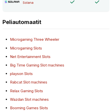
Solana
Peliautomaatit
Microgaming Three Wheeler
Microgaming Slots
Net Entertainment Slots
Big Time Gaming Slot machines
playson Slots
Rabcat Slot machines
Relax Gaming Slots
Wazdan Slot machines
Booming Games Slots