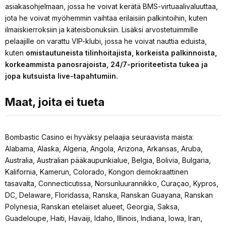
asiakasohjelmaan, jossa he voivat kerätä BMS-virtuaalivaluuttaa,
jota he voivat myöhemmin vaihtaa erilaisiin palkintoihin, kuten
ilmaiskierroksiin ja käteisbonuksiin. Lisäksi arvostetuimmille
pelaajille on varattu VIP-klubi, jossa he voivat nauttia eduista,
kuten
omistautuneista tilinhoitajista, korkeista palkinnoista,
korkeammista panosrajoista, 24/7-prioriteetista tukea ja
jopa kutsuista live-tapahtumiin.
Maat, joita ei tueta
Bombastic Casino ei hyväksy pelaajia seuraavista maista:
Alabama, Alaska, Algeria, Angola, Arizona, Arkansas, Aruba,
Australia, Australian pääkaupunkialue, Belgia, Bolivia, Bulgaria,
Kalifornia, Kamerun, Colorado, Kongon demokraattinen
tasavalta, Connecticutissa, Norsunluurannikko, Curaçao, Kypros,
DC, Delaware, Floridassa, Ranska, Ranskan Guayana, Ranskan
Polynesia, Ranskan eteläiset alueet, Georgia, Saksa,
Guadeloupe, Haiti, Havaiji, Idaho, Illinois, Indiana, Iowa, Iran,