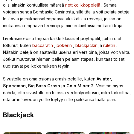
olisi ainakin kohtuullista määrää
nettikolikkopelejä
. Samaa
voidaan sanoa Bombastic Casinosta, sillä täällä voit pelata satoja
loistavia ja mukaansatempaavia yksikätisiä rosvoja, joissa on
mukaansatempaavia teemoja ja mielenkiintoisia mekaniikkoja.
Livekasino-osio tarjoaa kaikki klassiset pöytäpelit, joihin olet
tottunut, kuten
baccaratin
,
pokerin
,
blackjackin
ja
ruletin
.
Näitäkin pelejä on saatavilla useina eri versioina, joista voit valita.
Jotkut muuttavat hieman pelien pelaamistapaa, kun taas toiset
uudistavat pelikokemuksen täysin.
Sivustolla on oma osionsa crash-peleille, kuten
Aviator,
Spaceman, Big Bass Crash ja Coin Miner 2.
Voimme myös
nähdä, että sivustolle on tulossa vedonlyöntiosio, mikä tarkoittaa,
että urheiluvedonlyöjille löytyy niille paikkansa täällä pian.
Blackjack