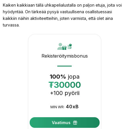
Kaiken kaikkiaan tällä uhkapelialustalla on paljon etuja, joita voi
hyödyntää. On tärkeää pysyä vastuullisena osallistuessasi
kaikkiin näihin aktiviteetteihin, joten varmista, että olet aina
turvassa.
Rekisteröitymisbonus
100%
jopa
₮30000
+100 pyörii
40xB
MIN WR:
Vaatimus