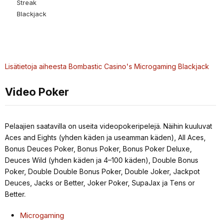
Streak
Blackjack
Lisätietoja aiheesta Bombastic Casino's Microgaming Blackjack
Video Poker
Pelaajien saatavilla on useita videopokeripelejä. Näihin kuuluvat
Aces and Eights (yhden käden ja useamman käden), All Aces,
Bonus Deuces Poker, Bonus Poker, Bonus Poker Deluxe,
Deuces Wild (yhden käden ja 4–100 käden), Double Bonus
Poker, Double Double Bonus Poker, Double Joker, Jackpot
Deuces, Jacks or Better, Joker Poker, SupaJax ja Tens or
Better.
Microgaming