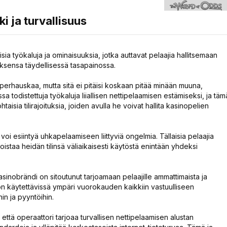
i ja turvallisuus
sia työkaluja ja ominaisuuksia, jotka auttavat pelaajia hallitsemaan
uksensa täydellisessä tasapainossa.
erhauskaa, mutta sitä ei pitäisi koskaan pitää minään muuna,
 todistettuja työkaluja liiallisen nettipelaamisen estämiseksi, ja täm
taisia tilirajoituksia, joiden avulla he voivat hallita kasinopelien
a voi esiintyä uhkapelaamiseen liittyviä ongelmia. Tällaisia pelaajia
staa heidän tilinsä väliaikaisesti käytöstä enintään yhdeksi
asinobrändi on sitoutunut tarjoamaan pelaajille ammattimaista ja
 on käytettävissä ympäri vuorokauden kaikkiin vastuulliseen
in ja pyyntöihin.
, että operaattori tarjoaa turvallisen nettipelaamisen alustan