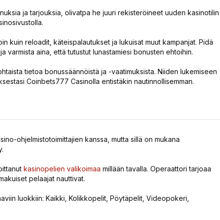
ksia ja tarjouksia, olivatpa he juuri rekisteröineet uuden kasinotilin
sinosivustolla.
in kuin reloadit, käteispalautukset ja lukuisat muut kampanjat. Pidä
ja varmista aina, että tutustut lunastamiesi bonusten ehtoihin.
ohtaista tietoa bonussäännöistä ja -vaatimuksista. Niiden lukemiseen
sestasi Coinbets777 Casinolla entistäkin nautinnollisemman.
no-ohjelmistotoimittajien kanssa, mutta sillä on mukana
y.
oittanut
kasinopelien valikoimaa
millään tavalla. Operaattori tarjoaa
akuiset pelaajat nauttivat.
aviin luokkiin: Kaikki, Kolikkopelit, Pöytäpelit, Videopokeri,