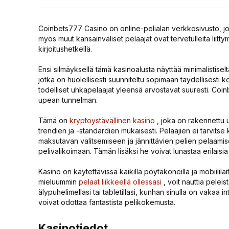
Coinbets777 Casino on online-pelialan verkkosivusto, joka
myös muut kansainväliset pelaajat ovat tervetulleita liitt
kirjoitushetkellä.
Ensi silmäyksellä tämä kasinoalusta näyttää minimalistiselta
jotka on huolellisesti suunniteltu sopimaan täydellisesti ko
todelliset uhkapelaajat yleensä arvostavat suuresti. Coi
upean tunnelman.
Tämä on
kryptoystävällinen kasino
, joka on rakennettu uu
trendien ja -standardien mukaisesti. Pelaajien ei tarvitse
maksutavan valitsemiseen ja jännittävien pelien pelaamise
pelivalikoimaan. Tämän lisäksi he voivat lunastaa erilaisia
Kasino on käytettävissä kaikilla pöytäkoneilla ja mobiililai
mieluummin
pelaat liikkeellä ollessasi
, voit nauttia peleist
älypuhelimellasi tai tabletillasi, kunhan sinulla on vakaa 
voivat odottaa fantastista pelikokemusta.
Kasinotiedot