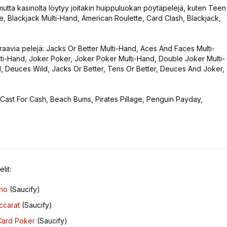
, mutta kasinolta löytyy joitakin huippuluokan pöytäpelejä, kuten Teen
te, Blackjack Multi-Hand, American Roulette, Card Clash, Blackjack,
raavia pelejä: Jacks Or Better Multi-Hand, Aces And Faces Multi-
ti-Hand, Joker Poker, Joker Poker Multi-Hand, Double Joker Multi-
 Deuces Wild, Jacks Or Better, Tens Or Better, Deuces And Joker,
– Cast For Cash, Beach Bums, Pirates Pillage, Penguin Payday,
lit:
no
(Saucify)
ccarat
(Saucify)
Card Poker
(Saucify)