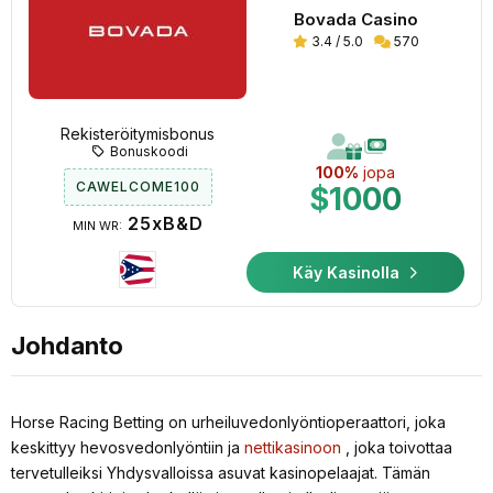
Bovada Casino
3.4 / 5.0
570
Rekisteröitymisbonus
Bonuskoodi
100%
jopa
CAWELCOME100
$1000
25xB&D
MIN WR:
Käy Kasinolla
Johdanto
Horse Racing Betting on urheiluvedonlyöntioperaattori, joka
keskittyy hevosvedonlyöntiin ja
nettikasinoon
, joka toivottaa
tervetulleiksi Yhdysvalloissa asuvat kasinopelaajat. Tämän