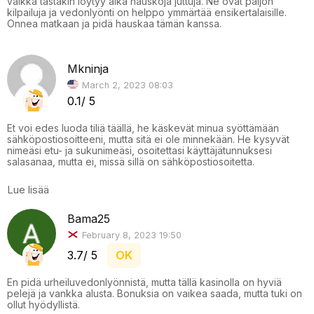
vaikka tästäkin löytyy aika hauskoja juttuja. Ne ovat paljon
kilpailuja ja vedonlyönti on helppo ymmärtää ensikertalaisille.
Onnea matkaan ja pidä hauskaa tämän kanssa.
Mkninja
March 2, 2023 08:03
0.1
/ 5
Et voi edes luoda tiliä täällä, he käskevät minua syöttämään
sähköpostiosoitteeni, mutta sitä ei ole minnekään. He kysyvät
nimeäsi etu- ja sukunimeäsi, osoitettasi käyttäjätunnuksesi
salasanaa, mutta ei, missä sillä on sähköpostiosoitetta.
Lue lisää
Bama25
February 8, 2023 19:50
3.7
/ 5
OK
En pidä urheiluvedonlyönnistä, mutta tällä kasinolla on hyviä
pelejä ja vankka alusta. Bonuksia on vaikea saada, mutta tuki on
ollut hyödyllistä.