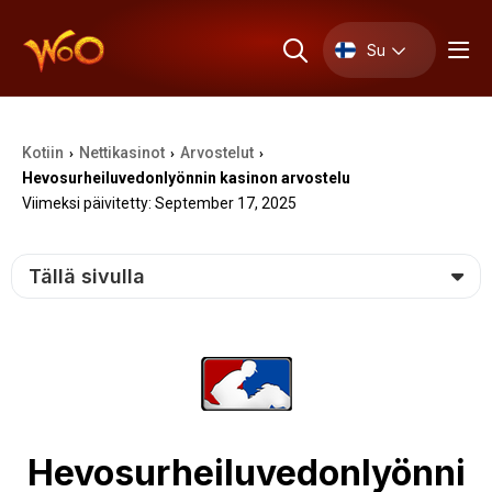
Su
Kotiin
Nettikasinot
Arvostelut
›
›
›
Hevosurheiluvedonlyönnin kasinon arvostelu
Viimeksi päivitetty: September 17, 2025
Tällä sivulla
Hevosurheiluvedonlyönni