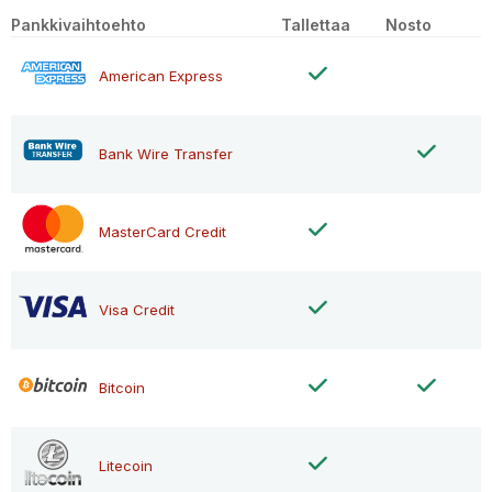
Pankkivaihtoehto
Tallettaa
Nosto
American Express
Bank Wire Transfer
MasterCard Credit
Visa Credit
Bitcoin
Litecoin