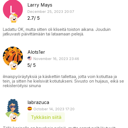
Larry Mays
December 25, 2023 20:07
2.7
/ 5
Ladattu OK, mutta sitten oli kliseitä toiston aikana. Jouduin
jatkuvasti päivittämään tai lataamaan pelejä.
Alots1er
November 16, 2023 23:46
5
/ 5
ilmaispyöräytyksiä ja käskettiin tallettaa, jotta voin kotiuttaa ja
tein, ja sitten he kielsivät kotiutukseni. Sivusto on huijaus, eikä se
rekisteröityisi sinuna
labrazuca
October 14, 2023 17:20
Tykkäsin siitä