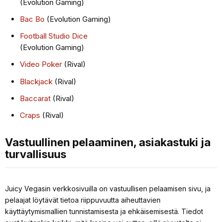
(Evolution Gaming)
Bac Bo
(Evolution Gaming)
Football Studio Dice
(Evolution Gaming)
Video Poker
(Rival)
Blackjack
(Rival)
Baccarat
(Rival)
Craps
(Rival)
Vastuullinen pelaaminen, asiakastuki ja
turvallisuus
Juicy Vegasin verkkosivuilla on vastuullisen pelaamisen sivu, ja
pelaajat löytävät tietoa riippuvuutta aiheuttavien
käyttäytymismallien tunnistamisesta ja ehkäisemisestä. Tiedot