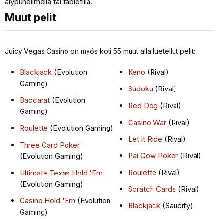
älypuhelimella tai tabletilla.
Muut pelit
Juicy Vegas Casino on myös koti 55 muut alla luetellut pelit:
Blackjack
(Evolution
Keno
(Rival)
Gaming)
Sudoku
(Rival)
Baccarat
(Evolution
Red Dog
(Rival)
Gaming)
Casino War
(Rival)
Roulette
(Evolution Gaming)
Let it Ride
(Rival)
Three Card Poker
Pai Gow Poker
(Rival)
(Evolution Gaming)
Roulette
(Rival)
Ultimate Texas Hold 'Em
(Evolution Gaming)
Scratch Cards
(Rival)
Casino Hold 'Em
(Evolution
Blackjack
(Saucify)
Gaming)