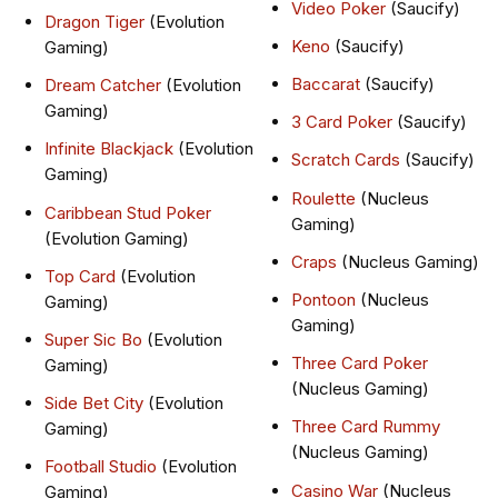
Video Poker
(Saucify)
Dragon Tiger
(Evolution
Keno
(Saucify)
Gaming)
Baccarat
(Saucify)
Dream Catcher
(Evolution
Gaming)
3 Card Poker
(Saucify)
Infinite Blackjack
(Evolution
Scratch Cards
(Saucify)
Gaming)
Roulette
(Nucleus
Caribbean Stud Poker
Gaming)
(Evolution Gaming)
Craps
(Nucleus Gaming)
Top Card
(Evolution
Pontoon
(Nucleus
Gaming)
Gaming)
Super Sic Bo
(Evolution
Three Card Poker
Gaming)
(Nucleus Gaming)
Side Bet City
(Evolution
Three Card Rummy
Gaming)
(Nucleus Gaming)
Football Studio
(Evolution
Casino War
(Nucleus
Gaming)