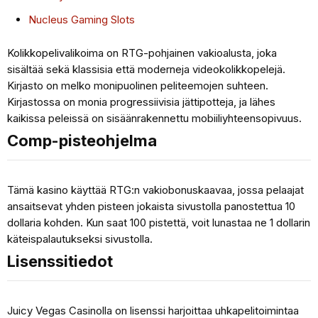
Nucleus Gaming Slots
Kolikkopelivalikoima on RTG-pohjainen vakioalusta, joka
sisältää sekä klassisia että moderneja videokolikkopelejä.
Kirjasto on melko monipuolinen peliteemojen suhteen.
Kirjastossa on monia progressiivisia jättipotteja, ja lähes
kaikissa peleissä on sisäänrakennettu mobiiliyhteensopivuus.
Comp-pisteohjelma
Tämä kasino käyttää RTG:n vakiobonuskaavaa, jossa pelaajat
ansaitsevat yhden pisteen jokaista sivustolla panostettua 10
dollaria kohden. Kun saat 100 pistettä, voit lunastaa ne 1 dollarin
käteispalautukseksi sivustolla.
Lisenssitiedot
Juicy Vegas Casinolla on lisenssi harjoittaa uhkapelitoimintaa