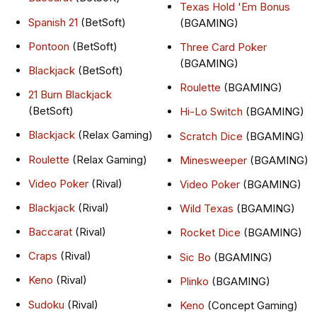
Texas Hold 'Em Bonus
Spanish 21
(BetSoft)
(BGAMING)
Pontoon
(BetSoft)
Three Card Poker
(BGAMING)
Blackjack
(BetSoft)
Roulette
(BGAMING)
21 Burn Blackjack
(BetSoft)
Hi-Lo Switch
(BGAMING)
Blackjack
(Relax Gaming)
Scratch Dice
(BGAMING)
Roulette
(Relax Gaming)
Minesweeper
(BGAMING)
Video Poker
(Rival)
Video Poker
(BGAMING)
Blackjack
(Rival)
Wild Texas
(BGAMING)
Baccarat
(Rival)
Rocket Dice
(BGAMING)
Craps
(Rival)
Sic Bo
(BGAMING)
Keno
(Rival)
Plinko
(BGAMING)
Sudoku
(Rival)
Keno
(Concept Gaming)