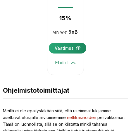
15%
5xB
MIN WR:
Vaatimus
Ehdot
Ohjelmistotoimittajat
Meillä ei ole epäilystäkään siitä, että useimmat lukijamme
asettavat etusijalle arvioimiemme
nettikasinoiden
pelivalikoiman.
Tämä on luonnollista, sillä se on kiistatta minkä tahansa
uhkapelialustan tärkein osa. Vaikka tietyt tuotemerkit eivät