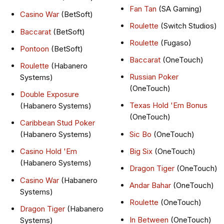
Fan Tan
(SA Gaming)
Casino War
(BetSoft)
Roulette
(Switch Studios)
Baccarat
(BetSoft)
Roulette
(Fugaso)
Pontoon
(BetSoft)
Baccarat
(OneTouch)
Roulette
(Habanero
Russian Poker
Systems)
(OneTouch)
Double Exposure
Texas Hold 'Em Bonus
(Habanero Systems)
(OneTouch)
Caribbean Stud Poker
Sic Bo
(OneTouch)
(Habanero Systems)
Big Six
(OneTouch)
Casino Hold 'Em
(Habanero Systems)
Dragon Tiger
(OneTouch)
Casino War
(Habanero
Andar Bahar
(OneTouch)
Systems)
Roulette
(OneTouch)
Dragon Tiger
(Habanero
In Between
(OneTouch)
Systems)