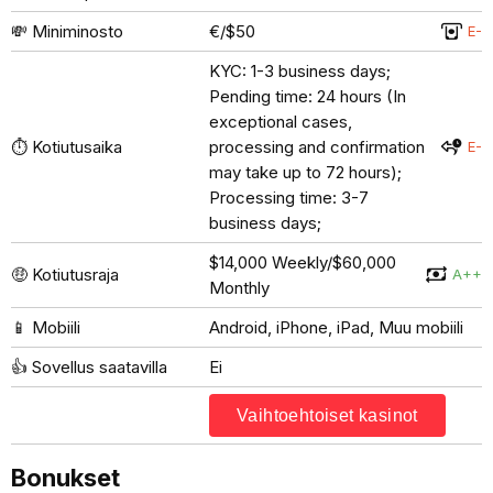
💸 Miniminosto
€/$50
E-
KYC: 1-3 business days;
Pending time: 24 hours (In
exceptional cases,
⏱️ Kotiutusaika
processing and confirmation
E-
may take up to 72 hours);
Processing time: 3-7
business days;
$14,000 Weekly/$60,000
🤑 Kotiutusraja
A++
Monthly
📱 Mobiili
Android, iPhone, iPad, Muu mobiili
👍 Sovellus saatavilla
Ei
Vaihtoehtoiset kasinot
Bonukset