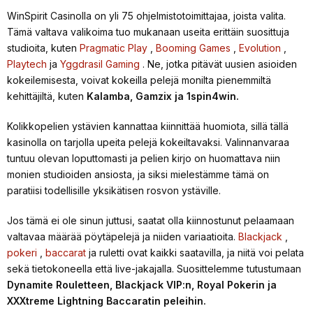
WinSpirit Casinolla on yli 75 ohjelmistotoimittajaa, joista valita.
Tämä valtava valikoima tuo mukanaan useita erittäin suosittuja
studioita, kuten
Pragmatic Play
,
Booming Games
,
Evolution
,
Playtech
ja
Yggdrasil Gaming
. Ne, jotka pitävät uusien asioiden
kokeilemisesta, voivat kokeilla pelejä monilta pienemmiltä
kehittäjiltä, kuten
Kalamba, Gamzix ja 1spin4win.
Kolikkopelien ystävien kannattaa kiinnittää huomiota, sillä tällä
kasinolla on tarjolla upeita pelejä kokeiltavaksi. Valinnanvaraa
tuntuu olevan loputtomasti ja pelien kirjo on huomattava niin
monien studioiden ansiosta, ja siksi mielestämme tämä on
paratiisi todellisille yksikätisen rosvon ystäville.
Jos tämä ei ole sinun juttusi, saatat olla kiinnostunut pelaamaan
valtavaa määrää pöytäpelejä ja niiden variaatioita.
Blackjack
,
pokeri
,
baccarat
ja ruletti ovat kaikki saatavilla, ja niitä voi pelata
sekä tietokoneella että live-jakajalla. Suosittelemme tutustumaan
Dynamite Rouletteen, Blackjack VIP:n, Royal Pokerin ja
XXXtreme Lightning Baccaratin peleihin.