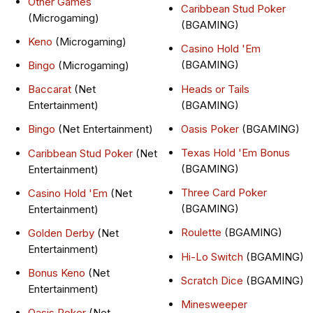
Other Games
Caribbean Stud Poker
(Microgaming)
(BGAMING)
Keno
(Microgaming)
Casino Hold 'Em
(BGAMING)
Bingo
(Microgaming)
Heads or Tails
Baccarat
(Net
(BGAMING)
Entertainment)
Oasis Poker
(BGAMING)
Bingo
(Net Entertainment)
Texas Hold 'Em Bonus
Caribbean Stud Poker
(Net
(BGAMING)
Entertainment)
Three Card Poker
Casino Hold 'Em
(Net
(BGAMING)
Entertainment)
Roulette
(BGAMING)
Golden Derby
(Net
Entertainment)
Hi-Lo Switch
(BGAMING)
Bonus Keno
(Net
Scratch Dice
(BGAMING)
Entertainment)
Minesweeper
Oasis Poker
(Net