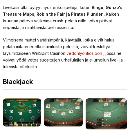
Livekasinolta löytyy myös erikoispelejä, kuten
Bingo, Gonzo's
Treasure Maps, Robin the Fair ja Pirates Plunder
. Kaiken
kruunaa pätevä valikoima crash-pelejä niille, jotka pitävät
nopeista ja räjähtävistä pelisessioista.
Viimeisenä muttei vähäisimpänä, käyttäjät, jotka eivät halua
pelata mitään edellä mainituista peleistä, voivat keskittyä
täysimittaiseen WinSpirit Casinon
vedonlyöntiosioon
, jossa he
voivat lyödä vetoa suosittujen urheilulajien ja e-urheilun live- ja
tulevista otteluista.
Blackjack