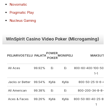
Novomatic
Pragmatic Play
Nucleus Gaming
WinSpirit Casino Video Poker (Microgaming)
POWER
PELIARVOSTELU
PALATA
MONIPELI
MAKSUTA
POKER
All Aces
99.92%
Ei
Ei
800-60-400-100-50-
1-1
Jacks or Better
99.54%
Kyllä
Kyllä
800-50-25-9-6-4-
All American
99.38%
Ei
Ei
800-200-34-8-8-8-
Aces & Faces
99.26%
Kyllä
Kyllä
800-50-80-40-25-8-
1