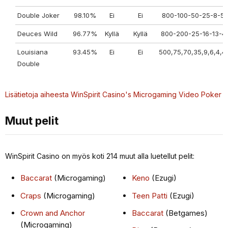
Double Joker
98.10%
Ei
Ei
800-100-50-25-8-5-
Deuces Wild
96.77%
Kyllä
Kyllä
800-200-25-16-13-4-
Louisiana
93.45%
Ei
Ei
500,75,70,35,9,6,4,4,
Double
Lisätietoja aiheesta WinSpirit Casino's Microgaming Video Poker
Muut pelit
WinSpirit Casino on myös koti 214 muut alla luetellut pelit:
Baccarat
(Microgaming)
Keno
(Ezugi)
Craps
(Microgaming)
Teen Patti
(Ezugi)
Crown and Anchor
Baccarat
(Betgames)
(Microgaming)