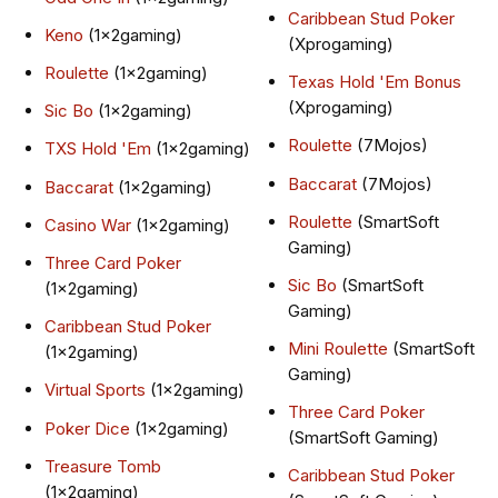
Caribbean Stud Poker
Keno
(1x2gaming)
(Xprogaming)
Roulette
(1x2gaming)
Texas Hold 'Em Bonus
(Xprogaming)
Sic Bo
(1x2gaming)
Roulette
(7Mojos)
TXS Hold 'Em
(1x2gaming)
Baccarat
(7Mojos)
Baccarat
(1x2gaming)
Roulette
(SmartSoft
Casino War
(1x2gaming)
Gaming)
Three Card Poker
Sic Bo
(SmartSoft
(1x2gaming)
Gaming)
Caribbean Stud Poker
Mini Roulette
(SmartSoft
(1x2gaming)
Gaming)
Virtual Sports
(1x2gaming)
Three Card Poker
Poker Dice
(1x2gaming)
(SmartSoft Gaming)
Treasure Tomb
Caribbean Stud Poker
(1x2gaming)