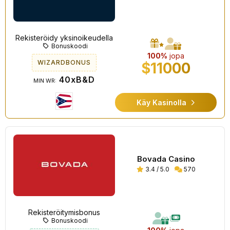
Rekisteröidy yksinoikeudella
Bonuskoodi
100%
jopa
WIZARDBONUS
$11000
40xB&D
MIN WR:
Käy Kasinolla
Bovada Casino
3.4 / 5.0
570
Rekisteröitymisbonus
Bonuskoodi