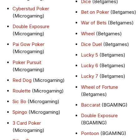
Dice
(Betgames)
Cyberstud Poker
Bet on Poker
(Betgames)
(Microgaming)
War of Bets
(Betgames)
Double Exposure
Wheel
(Betgames)
(Microgaming)
Dice Duel
(Betgames)
Pai Gow Poker
(Microgaming)
Lucky 5
(Betgames)
Poker Pursuit
Lucky 6
(Betgames)
(Microgaming)
Lucky 7
(Betgames)
Red Dog
(Microgaming)
Wheel of Fortune
Roulette
(Microgaming)
(Betgames)
Sic Bo
(Microgaming)
Baccarat
(BGAMING)
Spingo
(Microgaming)
Double Exposure
(BGAMING)
3 Card Poker
(Microgaming)
Pontoon
(BGAMING)