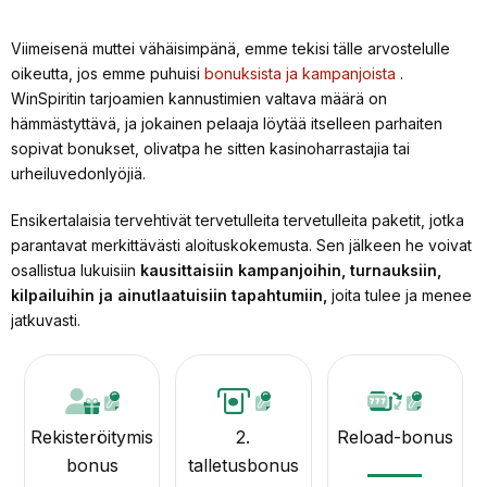
Viimeisenä muttei vähäisimpänä, emme tekisi tälle arvostelulle
oikeutta, jos emme puhuisi
bonuksista ja kampanjoista
.
WinSpiritin tarjoamien kannustimien valtava määrä on
hämmästyttävä, ja jokainen pelaaja löytää itselleen parhaiten
sopivat bonukset, olivatpa he sitten kasinoharrastajia tai
urheiluvedonlyöjiä.
Ensikertalaisia tervehtivät tervetulleita tervetulleita paketit, jotka
parantavat merkittävästi aloituskokemusta. Sen jälkeen he voivat
osallistua lukuisiin
kausittaisiin kampanjoihin, turnauksiin,
kilpailuihin ja ainutlaatuisiin tapahtumiin,
joita tulee ja menee
jatkuvasti.
Rekisteröitymis
2.
Reload-bonus
bonus
talletusbonus