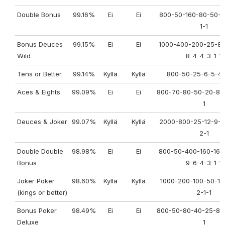
Double Bonus
99.16%
Ei
Ei
800-50-160-80-50-9
1-1
Bonus Deuces
99.15%
Ei
Ei
1000-400-200-25-80
Wild
8-4-4-3-1-1
Tens or Better
99.14%
Kyllä
Kyllä
800-50-25-6-5-4-
Aces & Eights
99.09%
Ei
Ei
800-70-80-50-20-8-
1
Deuces & Joker
99.07%
Kyllä
Kyllä
2000-800-25-12-9-6
2-1
Double Double
98.98%
Ei
Ei
800-50-400-160-160
Bonus
9-6-4-3-1-1
Joker Poker
98.60%
Kyllä
Kyllä
1000-200-100-50-17
(kings or better)
2-1-1
Bonus Poker
98.49%
Ei
Ei
800-50-80-40-25-8-
Deluxe
1