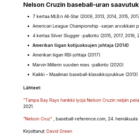
Nelson Cruzin baseball-uran saavutuks
7 kertaa MLB:n All-Star (2009, 2013, 2014, 2015, 201
American League Championship -sarjan arvokkain pe
4 kertaa Silver Slugger -palkinto (2015, 2017, 2019,
Amerikan liigan kotijuoksujen johtaja (2014)
Amerikan liigan RBI-johtaja (2017)
Marvin Millerin vuoden mies -palkinto (2020)
Kaikki – Maailman baseball-klassikkojoukkue (2013)
Lähteet:
”Tampa Bay Rays hankkii lyöjä Nelson Cruzin neljän pel
2021.
”Nelson Cruz”
, baseball-reference.com, 24. heinäkuuta 
Kirjoittanut:
David Green