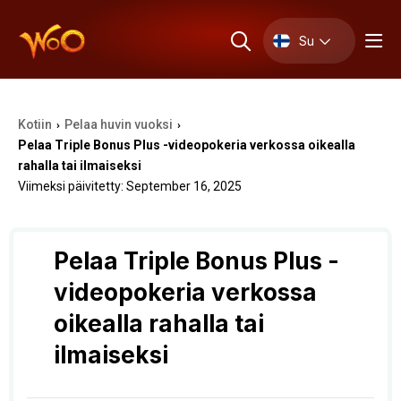
Su
Kotiin
Pelaa huvin vuoksi
›
›
Pelaa Triple Bonus Plus -videopokeria verkossa oikealla
rahalla tai ilmaiseksi
Viimeksi päivitetty: September 16, 2025
Pelaa Triple Bonus Plus -
videopokeria verkossa
oikealla rahalla tai
ilmaiseksi