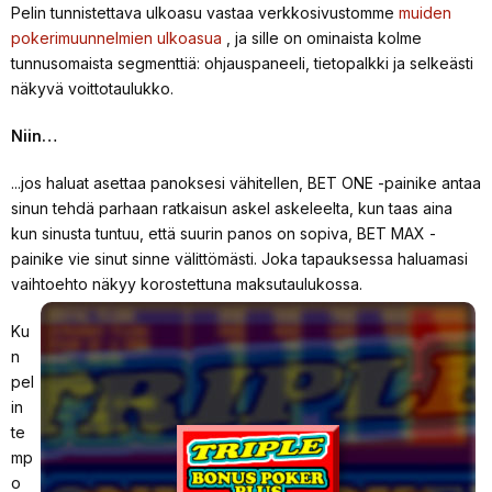
Pelin tunnistettava ulkoasu vastaa verkkosivustomme
muiden
pokerimuunnelmien ulkoasua
, ja sille on ominaista kolme
tunnusomaista segmenttiä: ohjauspaneeli, tietopalkki ja selkeästi
näkyvä voittotaulukko.
Niin…
...jos haluat asettaa panoksesi vähitellen, BET ONE -painike antaa
sinun tehdä parhaan ratkaisun askel askeleelta, kun taas aina
kun sinusta tuntuu, että suurin panos on sopiva, BET MAX -
painike vie sinut sinne välittömästi. Joka tapauksessa haluamasi
vaihtoehto näkyy korostettuna maksutaulukossa.
Ku
n
pel
in
te
mp
o