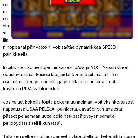
on
mi
ele
stä
si
liia
n nopea tai päinvastoin, voit säätää dynamiikkaa SPEED-
painikkeella.
Intuitiivisten komentojen mukaisesti JAA- ja NOSTA-painikkeet
opastavat sinua käsiesi läpi; pidät kortteja pitämällä hiiren
osoitinta niiden yläpuolella, ja yhdellä napsautuksella otat
käyttöön PIDÄ-vaihtoehdon.
Jos haluat kokeilla toista pokerimuunnelmaa, voit yksinkertaisesti
napsauttaa LISÄÄ PELEJÄ -painiketta. JavaScriptin ansiosta
pääset pelaamaan uutta peliä hetkessä pysyen samalla
pelipöydässä (eli ikkunassa).
Tällaisen selkeän ohjauspaneelin yläpuolella on tietopalkki, jossa