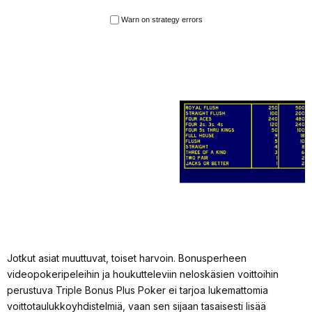
Warn on strategy errors
Jotkut asiat muuttuvat, toiset harvoin. Bonusperheen
TRIPLE BONUS POKER PLUS
videopokeripeleihin ja houkutteleviin neloskäsien voittoihin
perustuva Triple Bonus Plus Poker ei tarjoa lukemattomia
voittotaulukkoyhdistelmiä, vaan sen sijaan tasaisesti lisää