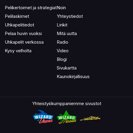
Pelikertoimet ja strategiat
Noin
Pelilaskimet
Yhteystiedot
Uhkapelitiedot
Linkit
Pelaa huvin vuoksi
Mitä uutta
Uhkapelit verkossa
Radio
Kysy velholta
Video
Blogi
Sivukartta
Kaunokirjallisuus
Yhteistyökumppaniemme sivustot