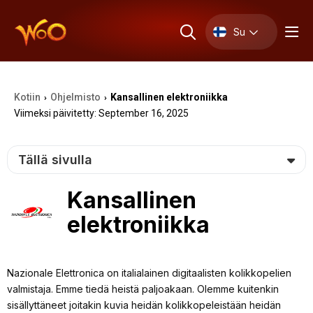
Su
Kotiin
Ohjelmisto
Kansallinen elektroniikka
›
›
Viimeksi päivitetty: September 16, 2025
Tällä sivulla
Kansallinen
elektroniikka
Nazionale Elettronica on italialainen digitaalisten kolikkopelien
valmistaja. Emme tiedä heistä paljoakaan. Olemme kuitenkin
sisällyttäneet joitakin kuvia heidän kolikkopeleistään heidän