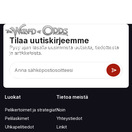
Tilaa uutiskirjeemme
Pysy ajan tasalla uusimmista uutisista, tiedotteista
Matemaattisesti oikeita strategioita ja tietoa kasinopeleihin,
ja artikkeleista.
kuten blackjack, craps, ruletti ja satoihin muihin pelattaviin
peleihin.
Luokat
Tietoa meistä
Pelikertoimet ja strategiat
Noin
Pelilaskimet
Yhteystiedot
Uhkapelitiedot
Linkit