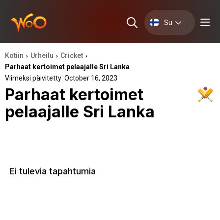
Su
Kotiin
Urheilu
Cricket
›
›
›
Parhaat kertoimet pelaajalle Sri Lanka
Viimeksi päivitetty: October 16, 2023
Parhaat kertoimet
pelaajalle Sri Lanka
Ei tulevia tapahtumia