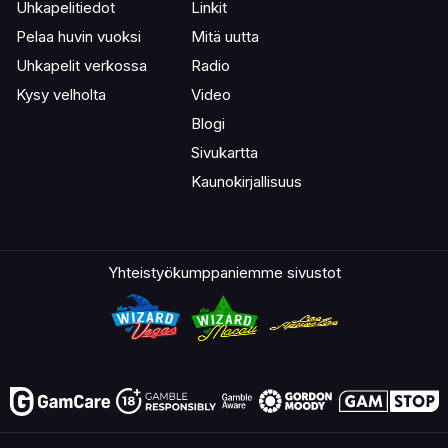
Uhkapelitiedot
Linkit
Pelaa huvin vuoksi
Mitä uutta
Uhkapelit verkossa
Radio
Kysy velholta
Video
Blogi
Sivukartta
Kaunokirjallisuus
Yhteistyökumppaniemme sivustot