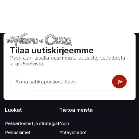
Tilaa uutiskirjeemme
Pysy ajan tasalla uusimmista uutisista, tiedotteista
Matemaattisesti oikeita strategioita ja tietoa kasinopeleihin,
ja artikkeleista.
kuten blackjack, craps, ruletti ja satoihin muihin pelattaviin
peleihin.
Luokat
Tietoa meistä
Pelikertoimet ja strategiat
Noin
Pelilaskimet
Yhteystiedot