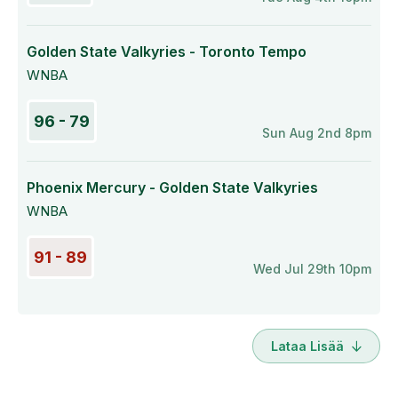
Golden State Valkyries - Toronto Tempo
WNBA
96 - 79
Sun Aug 2nd 8pm
Phoenix Mercury - Golden State Valkyries
WNBA
91 - 89
Wed Jul 29th 10pm
Lataa Lisää