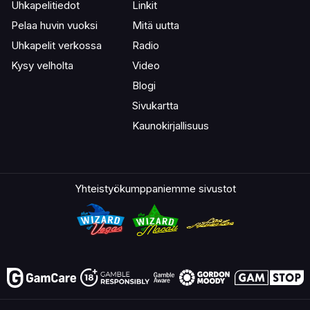
Uhkapelitiedot
Linkit
Pelaa huvin vuoksi
Mitä uutta
Uhkapelit verkossa
Radio
Kysy velholta
Video
Blogi
Sivukartta
Kaunokirjallisuus
Yhteistyökumppaniemme sivustot