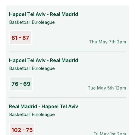
Hapoel Tel Aviv - Real Madrid
Basketball Euroleague
81 - 87
Thu May 7th 2pm
Hapoel Tel Aviv - Real Madrid
Basketball Euroleague
76 - 69
Tue May 5th 12pm
Real Madrid - Hapoel Tel Aviv
Basketball Euroleague
102 - 75
Fri May 1st 2pm