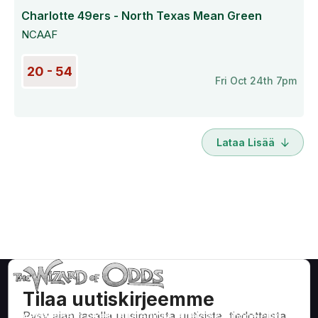
Charlotte 49ers - North Texas Mean Green
NCAAF
20 - 54
Fri Oct 24th 7pm
Lataa Lisää
Tilaa uutiskirjeemme
Pysy ajan tasalla uusimmista uutisista, tiedotteista
Matemaattisesti oikeita strategioita ja tietoa kasinopeleihin,