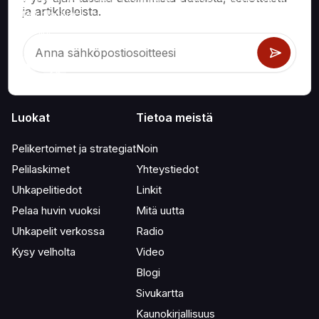
ja artikkeleista.
kuten blackjack, craps, ruletti ja satoihin muihin pelattaviin
peleihin.
Luokat
Tietoa meistä
Pelikertoimet ja strategiat
Noin
Pelilaskimet
Yhteystiedot
Uhkapelitiedot
Linkit
Pelaa huvin vuoksi
Mitä uutta
Uhkapelit verkossa
Radio
Kysy velholta
Video
Blogi
Sivukartta
Kaunokirjallisuus