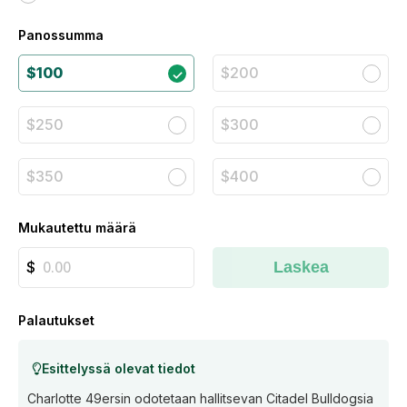
Panossumma
$100
$200
$250
$300
$350
$400
Mukautettu määrä
Laskea
Palautukset
Esittelyssä olevat tiedot
Charlotte 49ersin odotetaan hallitsevan Citadel Bulldogsia