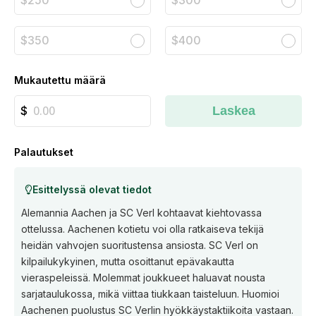
$250
$300
$350
$400
Mukautettu määrä
Laskea
Palautukset
Esittelyssä olevat tiedot
Alemannia Aachen ja SC Verl kohtaavat kiehtovassa
ottelussa. Aachenen kotietu voi olla ratkaiseva tekijä
heidän vahvojen suoritustensa ansiosta. SC Verl on
kilpailukykyinen, mutta osoittanut epävakautta
vieraspeleissä. Molemmat joukkueet haluavat nousta
sarjataulukossa, mikä viittaa tiukkaan taisteluun. Huomioi
Aachenen puolustus SC Verlin hyökkäystaktiikoita vastaan.