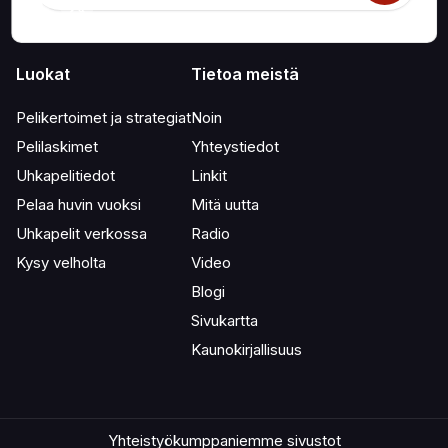
Luokat
Tietoa meistä
Pelikertoimet ja strategiat
Noin
Pelilaskimet
Yhteystiedot
Uhkapelitiedot
Linkit
Pelaa huvin vuoksi
Mitä uutta
Uhkapelit verkossa
Radio
Kysy velholta
Video
Blogi
Sivukartta
Kaunokirjallisuus
Yhteistyökumppaniemme sivustot