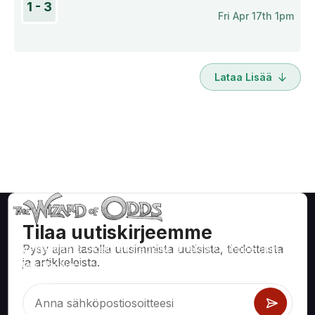
1 - 3
Fri Apr 17th 1pm
Lataa Lisää
Tilaa uutiskirjeemme
Pysy ajan tasalla uusimmista uutisista, tiedotteista
Matemaattisesti oikeita strategioita ja tietoa kasinopeleihin,
ja artikkeleista.
kuten blackjack, craps, ruletti ja satoihin muihin pelattaviin
peleihin.