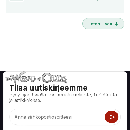
Lataa Lisää
Tilaa uutiskirjeemme
Pysy ajan tasalla uusimmista uutisista, tiedotteista
Matemaattisesti oikeita strategioita ja tietoa kasinopeleihin,
ja artikkeleista.
kuten blackjack, craps, ruletti ja satoihin muihin pelattaviin
peleihin.