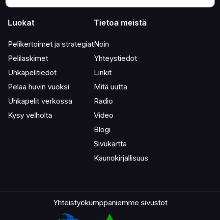
Luokat
Tietoa meistä
Pelikertoimet ja strategiat
Noin
Pelilaskimet
Yhteystiedot
Uhkapelitiedot
Linkit
Pelaa huvin vuoksi
Mitä uutta
Uhkapelit verkossa
Radio
Kysy velholta
Video
Blogi
Sivukartta
Kaunokirjallisuus
Yhteistyökumppaniemme sivustot