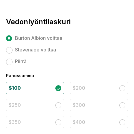
Vedonlyöntilaskuri
Burton Albion voittaa
Stevenage voittaa
Piirrä
Panossumma
$100
$200
$250
$300
$350
$400