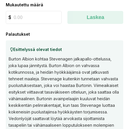
Mukautettu määrä
Laskea
Palautukset
Esittelyssä olevat tiedot
Burton Albion kohtaa Stevenagen jalkapallo-ottelussa,
joka lupaa jännitystä. Burton Albion on vahvassa
kotikunnossa, ja heidän hyökkääjänsä ovat jatkuvasti
tehneet maaleja. Stevenage kuitenkin tunnetaan vahvasta
puolustuksestaan, joka voi haastaa Burtonin. Viimeaikaiset
esitykset viittaavat tasaväkiseen otteluun, joka saattaa olla
vähämaalinen. Burtonin avainpelaajiin kuuluvat heidän
keskikentän pelinrakentajat, kun taas Stevenage luottaa
kokeneisiin puolustajiinsa hyökkäysten torjumisessa.
Vedonlyöjät saattavat löytää arvokasta sijoittamista
tasapeliin tai vähämaaliseen lopputulokseen molempien