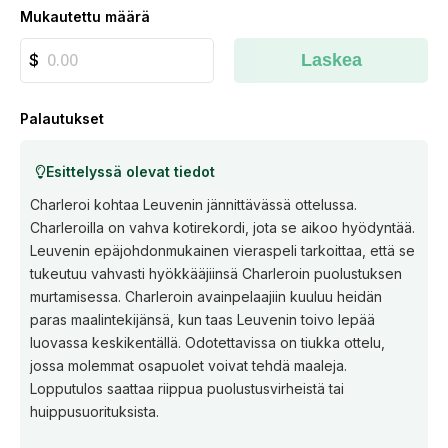
Mukautettu määrä
Laskea
Palautukset
Esittelyssä olevat tiedot
Charleroi kohtaa Leuvenin jännittävässä ottelussa.
Charleroilla on vahva kotirekordi, jota se aikoo hyödyntää.
Leuvenin epäjohdonmukainen vieraspeli tarkoittaa, että se
tukeutuu vahvasti hyökkääjiinsä Charleroin puolustuksen
murtamisessa. Charleroin avainpelaajiin kuuluu heidän
paras maalintekijänsä, kun taas Leuvenin toivo lepää
luovassa keskikentällä. Odotettavissa on tiukka ottelu,
jossa molemmat osapuolet voivat tehdä maaleja.
Lopputulos saattaa riippua puolustusvirheistä tai
huippusuorituksista.