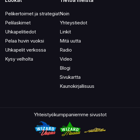
Luokat
Tietoa meistä
Pelikertoimet ja strategiat
Noin
Pelilaskimet
Yhteystiedot
Uhkapelitiedot
Linkit
Pelaa huvin vuoksi
Mitä uutta
Uhkapelit verkossa
Radio
Kysy velholta
Video
Blogi
Sivukartta
Kaunokirjallisuus
Yhteistyökumppaniemme sivustot