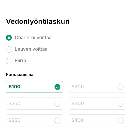
Vedonlyöntilaskuri
Charleroi voittaa
Leuven voittaa
Piirrä
Panossumma
$100
$200
$250
$300
$350
$400