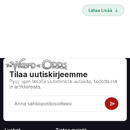
Lataa Lisää
Tilaa uutiskirjeemme
Pysy ajan tasalla uusimmista uutisista, tiedotteista
Matemaattisesti oikeita strategioita ja tietoa kasinopeleihin,
ja artikkeleista.
kuten blackjack, craps, ruletti ja satoihin muihin pelattaviin
peleihin.